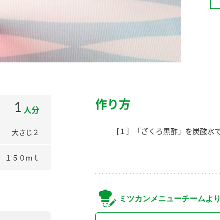
）
酢を知ろう！
すしラボ
ぽん酢サワー
作り方
1
人分
[１］「ざくろ黒酢」を炭酸水
大さじ２
１５０ｍｌ
ミツカンメニューチームよ