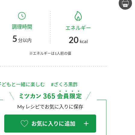
セプトをご紹介しま
た社会貢献
す。
ていまし
調理時間
エネルギー
大切にして
おいしさと健康への
け
おすしの素
炊き込みご飯の素
米飯用調味液
5
20
取り組み
分以内
kcal
ョン宣言」
ミツカンの研究成果と
た各部門の
おいしさと健康に役立
※エネルギーは1人前の値
ご紹介しま
つ情報をご紹介しま
す。
子どもと一緒に楽しむ
#ざくろ黒酢
My レシピでお気に入りに保存
お気に入りに追加
お酢ドリンク
味ぽん
ぽん酢