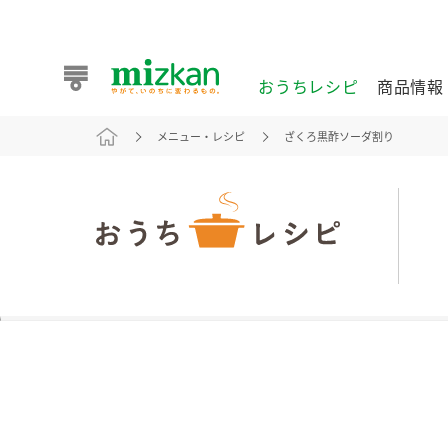
おうちレシピ
商品情報
メニュー・レシピ
ざくろ黒酢ソーダ割り
おうちレシピ
商品情報 トップ
企業情報 トップ
お客様相談センター トップ
ミツカン公式通販
業務用サイト
また食べたいが見つかる。ミツカンからのおすすめレシピを
おうちレシピ トップ