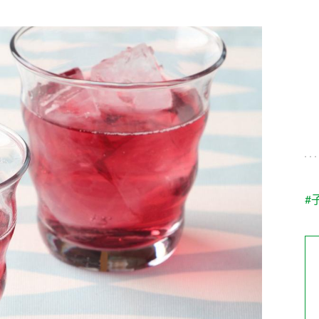
す。
テーマとし
活動を行っ
た。
MIM（ミツカンミュ
各部門が
スープ
中華
クイック調味料
レモン果汁
ふりか
ージアム）
いること
ミツカンの酢づくりの
「未来ビジ
歴史などが学べる体験
実現に向け
型博物館です。
取り組みを
す。
納豆
Fibee
キッザニア東京「ぽ
#
ん酢工房」
味ぽんやお酢について
楽しく学べるパビリオ
ンです。
ibee（ファイビ
くらしプラ酢
カンタン酢