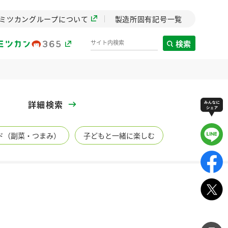
ミツカングループについて
製造所固有記号一覧
検索
製造所固有記号一覧
詳細検索
歴史
ド（副菜・つまみ）
子どもと一緒に楽しむ
までのミ
と挑戦の
します。
センター
ZENB initiative
イブ）
料理酒
鍋用調味料
つゆ
たれ
植物を可能な限りまる
ごと使ったZENBのコン
設立。「水」を