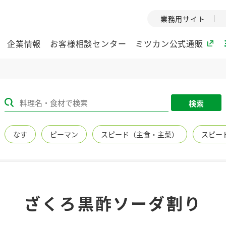
業務用サイト
企業情報
お客様相談センター
ミツカン公式通販
ミツカングループについて
検索
企業理念
ミツカンの
なす
ピーマン
スピード（主食・主菜）
スピー
ミツカングループの企
創業から現在
業理念をご紹介しま
ツカンの変革
す。
歴史をご紹介
ご紹介します。
環境への取り組み
水の文化
ざくろ黒酢ソーダ割り
（アーカ
酢
調味酢
お酢ドリンク
ぽん酢
みりん風・
ミツカンの環境への取
り組みをご紹介しま
1999年