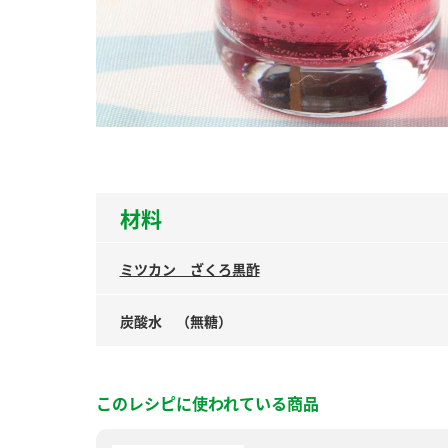
ー
お
材料
ミツカン ざくろ黒酢
炭酸水 （無糖）
このレシピに使われている商品