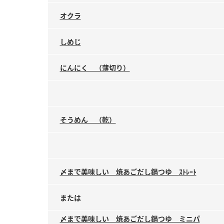
オクラ
しめじ
にんにく （薄切り）
そうめん （乾）
〆まで美味しい 焼あごだし鍋つゆ ｽﾄﾚｰﾄ
または
〆まで美味しい 焼あごだし鍋つゆ ミニパ