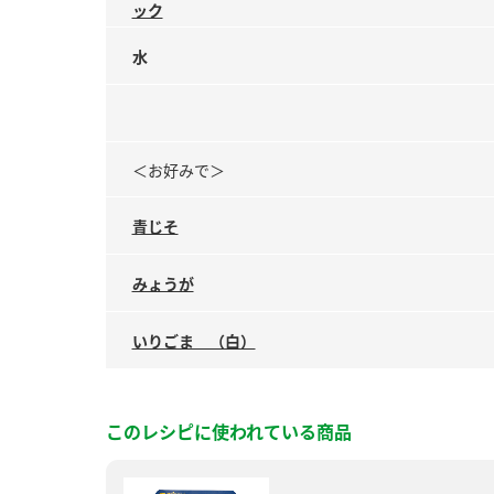
ック
水
＜お好みで＞
青じそ
みょうが
いりごま （白）
このレシピに使われている商品