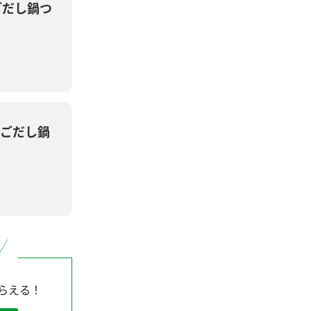
ごだし鍋つ
ごだし鍋
らえる！