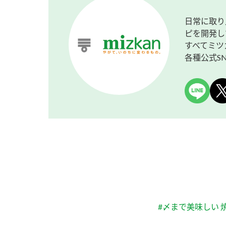
日常に取り
ピを開発し
すべてミツ
各種公式S
#〆まで美味しい 