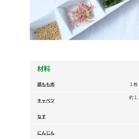
ー
お
材料
鶏もも肉
１枚
約１
キャベツ
なす
にんじん