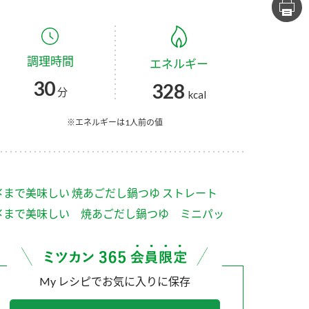
セプトをご紹介しま
た社会貢献
す。
ていまし
調理時間
エネルギー
大切にして
おいしさと健康への
け
おすしの素
炊き込みご飯の素
米飯用調味液
30
328
取り組み
分
kcal
ョン宣言」
ミツカンの研究成果と
た各部門の
おいしさと健康に役立
※エネルギーは1人前の値
ご紹介しま
つ情報をご紹介しま
す。
〆まで美味しい 焼あごだし鍋つゆ ストレート
〆まで美味しい 焼あごだし鍋つゆ ミニパッ
My レシピでお気に入りに保存
お酢ドリンク
味ぽん
ぽん酢