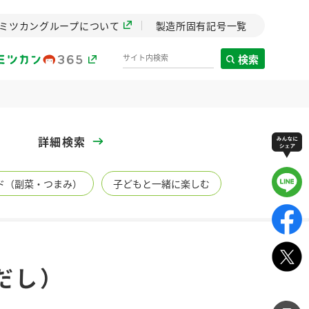
ミツカングループについて
製造所固有記号一覧
検索
製造所固有記号一覧
詳細検索
歴史
ド（副菜・つまみ）
子どもと一緒に楽しむ
までのミ
と挑戦の
します。
センター
ZENB initiative
だし）
イブ）
料理酒
鍋用調味料
つゆ
たれ
植物を可能な限りまる
ごと使ったZENBのコン
設立。「水」を