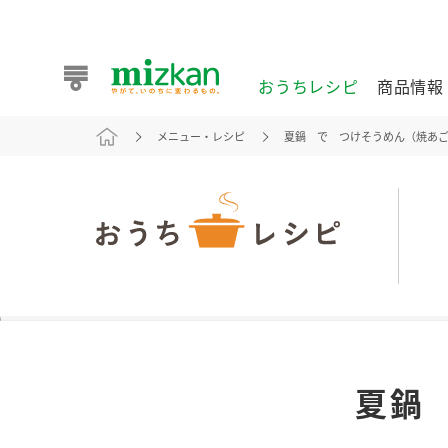
おうちレシピ
商品情報
メニュー・レシピ
夏鍋 で つけそうめん（焼あ
おうちレシピ
商品情報 トップ
企業情報 トップ
お客様相談センター トップ
ミツカン公式通販
業務用サイト
また食べたいが見つかる。ミツカンからのおすすめレシピを
夏鍋
おうちレシピ トップ