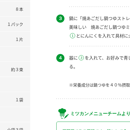
８本
３
鍋に「焼あごだし鍋つゆストレ
１パック
美味しい 焼あごだし鍋つゆミ
とにんにくを入れて具材に
１片
４
器に
を入れて、お好みで青
る。
約３束
※栄養成分は鍋つゆを４０％摂取
１袋
ミツカンメニューチームよ
小袋３袋