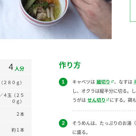
）
酢を知ろう！
すしラボ
ぽん酢サワー
作り方
4
人分
１
キャベツは
細切り
、なすは
（２８０ｇ）
し、オクラは縦半分に切る。し
／４玉（２５
うがは
せん切り
にする。鶏
０ｇ）
２本
２
そうめんは、たっぷりのお湯（
約１本
に盛る。