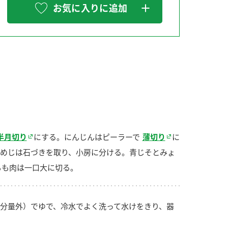
お気に入りに追加
納豆の豆知識
鍋奉行マニュアル
ミツカンのCM
半月切り
にする。にんじんはピーラーで
薄切り
に
めじは石づきを取り、小房に分ける。青じそとみょ
もも肉は一口大に切る。
分量外）でゆで、冷水でよく洗って水けをきり、器