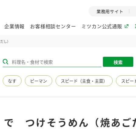
業務用サイト
企業情報
お客様相談センター
ミツカン公式通販
ごだし）
ミツカングループについて
検索
企業理念
ミツカンの
なす
ピーマン
スピード（主食・主菜）
スピー
ミツカングループの企
創業から現在
業理念をご紹介しま
ツカンの変革
す。
歴史をご紹介
ご紹介します。
環境への取り組み
水の文化
 で つけそうめん（焼あご
（アーカ
酢
調味酢
お酢ドリンク
ぽん酢
みりん風・
ミツカンの環境への取
り組みをご紹介しま
1999年