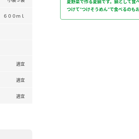
夏野菜で作る夏鍋です。鍋として食
つけて”つけそうめん”で食べるのも
６００ｍｌ
適宜
適宜
適宜