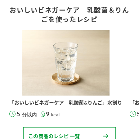
おいしいビネガーケア 乳酸菌＆りん
ごを使ったレシピ
「おいしいビネガーケア 乳酸菌&りんご」水割り
「
5
9
分以内
kcal
この商品のレシピ 一覧