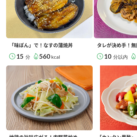
「味ぽん」で！なすの蒲焼丼
タレが決め手！無
15
560
10
分
kcal
分以内