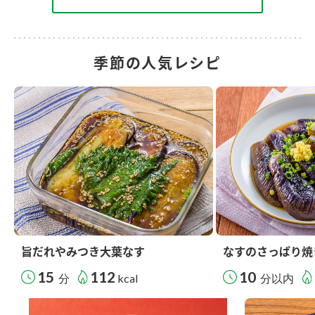
季節の人気レシピ
旨だれやみつき大葉なす
なすのさっぱり焼
15
112
10
分
kcal
分以内