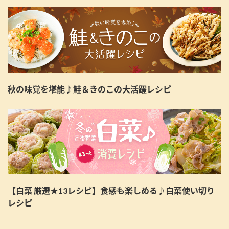
秋の味覚を堪能♪鮭＆きのこの大活躍レシピ
【白菜 厳選★13レシピ】食感も楽しめる♪白菜使い切り
レシピ