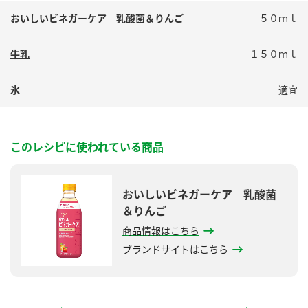
鍋奉行マニュアル
ミツカン公式通販
おいしいビネガーケア 乳酸菌＆りんご
５０ｍｌ
ミツカンのCM
キッザニア東京「ぽん酢工房」
牛乳
１５０ｍｌ
ロングセラー商品 ＋ おすすめレシピ
人気商品 ＋ おすすめレシピ
氷
適宜
検索
このレシピに使われている商品
業務用サイト
ミツカングループについて
製造所固有記号一覧
おいしいビネガーケア 乳酸菌
＆りんご
商品情報はこちら
ブランドサイトはこちら