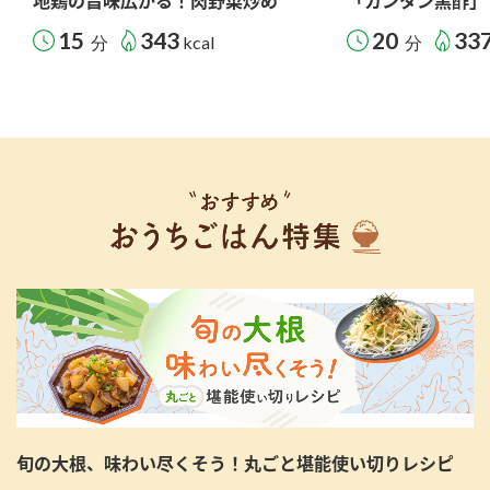
地鶏の旨味広がる！肉野菜炒め
「カンタン黒酢」
15
343
20
33
分
kcal
分
旬の大根、味わい尽くそう！丸ごと堪能使い切りレシピ