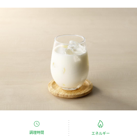
商品カテゴリ
新商品一覧
酢
調味酢
キャンペーン情報
お酢ドリンク
ぽん酢
ブランド・スペシャルサイト
ブランド・スペシャルサイト トップ
みりん風・料理酒
鍋用調味料
商品ブランドサイト
企業情報
Fibee（ファイビー）
国内事業概要
くらしプラ酢
つゆ
たれ
カンタン酢
ミツカングループについて
お酢ドリンク
ミツカンを知る
企業理念
スープ
中華
味ぽん
調理時間
エネルギー
ぽん酢