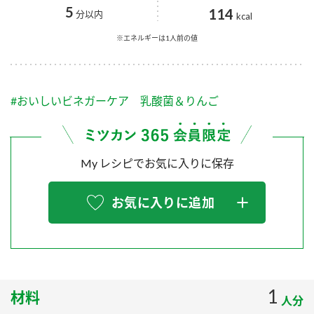
採用情報
環境への取り組み
5
114
分以内
kcal
かおりの蔵
ミツカンの歴史
クイック調味料
レモン果汁
ニュースリリース
※エネルギーは1人前の値
つゆ
水の文化センター（アーカイブ）
鍋なび
ふりかけ
おすしの素
お客様相談センター
納豆のサイト
#おいしいビネガーケア 乳酸菌＆りんご
ZENB initiative
PIN印
お客様の声をいかしました
炊き込みご飯の素
米飯用調味液
三ツ判山吹
My レシピでお気に入りに保存
販売終了製品のご案内
千夜
MIM（ミツカンミュージアム）
納豆
Fibee
よくあるご質問
お気に入りに追加
スペシャルサイト
お酢を知ろう！
各部門が大切にしていること
お問い合わせ
すしラボ
地図から取り扱い店舗を探す
ぽん酢サワー
おいしさと健康への取り組み
1
材料
納豆の豆知識
人分