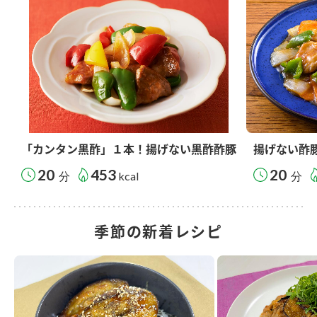
「カンタン黒酢」１本！揚げない黒酢酢豚
揚げない酢
20
453
20
分
kcal
分
季節の新着レシピ