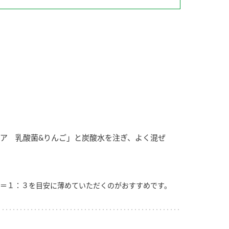
納豆の豆知識
鍋奉行マニュアル
ミツカンのCM
ア 乳酸菌&りんご」と炭酸水を注ぎ、よく混ぜ
＝１：３を目安に薄めていただくのがおすすめです。