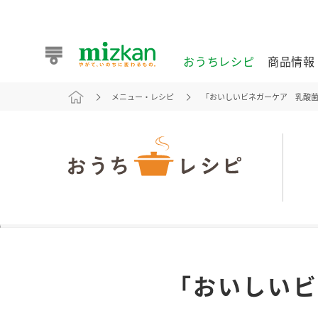
おうちレシピ
商品情報
メニュー・レシピ
「おいしいビネガーケア 乳酸菌
おうちレシピ
商品情報 トップ
企業情報 トップ
お客様相談センター トップ
ミツカン公式通販
業務用サイト
また食べたいが見つかる。ミツカンからのおすすめレシピを
「おいしいビ
おうちレシピ トップ