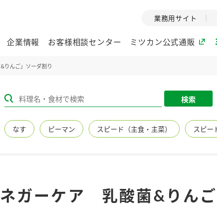
業務用サイト
企業情報
お客様相談センター
ミツカン公式通販
&りんご」ソーダ割り
ミツカングループについて
検索
企業理念
ミツカンの
なす
ピーマン
スピード（主食・主菜）
スピー
ミツカングループの企
創業から現在
業理念をご紹介しま
ツカンの変革
す。
歴史をご紹介
ご紹介します。
環境への取り組み
水の文化
ネガーケア 乳酸菌&りん
（アーカ
酢
調味酢
お酢ドリンク
ぽん酢
みりん風・
ミツカンの環境への取
り組みをご紹介しま
1999年