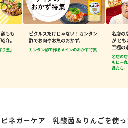
、鶏もも
ピクルスだけじゃない！カンタン
名店の
ご紹介。
酢でお肉やお魚のおかず。
が と
至極の
ぱり煮」
カンタン酢で作るメインのおかず特集
名店の店
もに一丸
品たち。
いビネガーケア 乳酸菌＆りんごを使っ