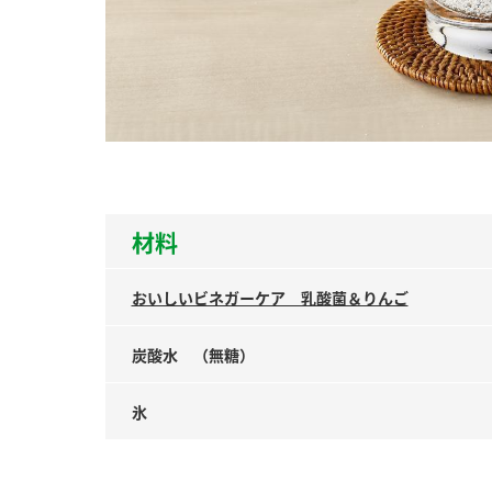
ー
お
材料
おいしいビネガーケア 乳酸菌＆りんご
炭酸水 （無糖）
氷