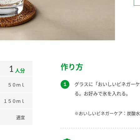
）
酢を知ろう！
すしラボ
ぽん酢サワー
作り方
1
人分
１
グラスに「おいしいビネガーケ
５０ｍｌ
る。お好みで氷を入れる。
１５０ｍｌ
※おいしいビネガーケア：炭酸水
適宜