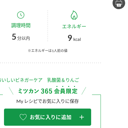
セプトをご紹介しま
た社会貢献
す。
ていまし
調理時間
エネルギー
大切にして
おいしさと健康への
け
おすしの素
炊き込みご飯の素
米飯用調味液
5
9
取り組み
分以内
kcal
ョン宣言」
ミツカンの研究成果と
た各部門の
おいしさと健康に役立
※エネルギーは1人前の値
ご紹介しま
つ情報をご紹介しま
す。
おいしいビネガーケア 乳酸菌＆りんご
My レシピでお気に入りに保存
お気に入りに追加
お酢ドリンク
味ぽん
ぽん酢