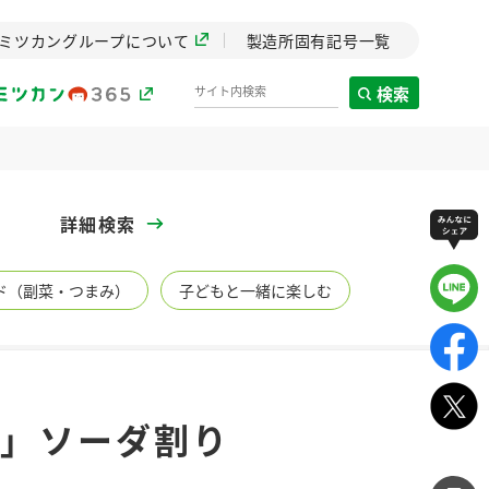
ミツカングループについて
製造所固有記号一覧
検索
製造所固有記号一覧
詳細検索
歴史
ド（副菜・つまみ）
子どもと一緒に楽しむ
までのミ
と挑戦の
します。
センター
ZENB initiative
ご」ソーダ割り
イブ）
料理酒
鍋用調味料
つゆ
たれ
植物を可能な限りまる
ごと使ったZENBのコン
設立。「水」を