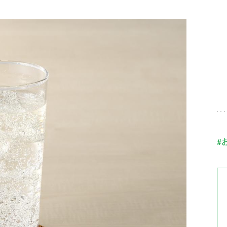
す。
テーマとし
活動を行っ
た。
MIM（ミツカンミュ
各部門が
スープ
中華
クイック調味料
レモン果汁
ふりか
ージアム）
いること
ミツカンの酢づくりの
「未来ビジ
歴史などが学べる体験
実現に向け
型博物館です。
取り組みを
す。
納豆
Fibee
キッザニア東京「ぽ
#
ん酢工房」
味ぽんやお酢について
楽しく学べるパビリオ
ンです。
ibee（ファイビ
くらしプラ酢
カンタン酢