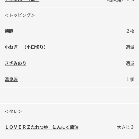
鍋奉行マニュアル
ミツカン公式通販
ミツカンのCM
キッザニア東京「ぽん酢工房」
＜トッピング＞
ロングセラー商品 ＋ おすすめレシピ
焼豚
２枚
人気商品 ＋ おすすめレシピ
小ねぎ （小口切り）
適量
きざみのり
適量
検索
温泉卵
１個
業務用サイト
ミツカングループについて
製造所固有記号一覧
＜タレ＞
ＬＯＶＥＲＺたれつゆ にんにく醤油
大さじ３