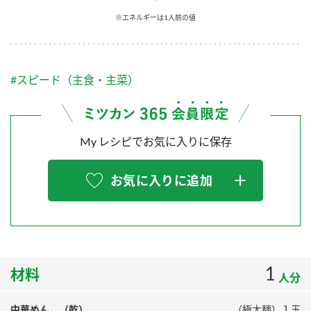
採用情報
環境への取り組み
※エネルギーは1人前の値
かおりの蔵
ミツカンの歴史
クイック調味料
レモン果汁
ニュースリリース
つゆ
水の文化センター（アーカイブ）
鍋なび
#スピード（主食・主菜）
ふりかけ
おすしの素
お客様相談センター
納豆のサイト
ZENB initiative
PIN印
お客様の声をいかしました
炊き込みご飯の素
米飯用調味液
My レシピでお気に入りに保存
三ツ判山吹
販売終了製品のご案内
千夜
MIM（ミツカンミュージアム）
お気に入りに追加
納豆
Fibee
よくあるご質問
スペシャルサイト
お酢を知ろう！
各部門が大切にしていること
お問い合わせ
すしラボ
地図から取り扱い店舗を探す
1
ぽん酢サワー
材料
人分
おいしさと健康への取り組み
納豆の豆知識
中華めん （乾）
（極太麺）１玉