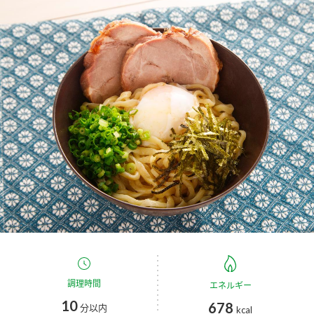
商品カテゴリ
新商品一覧
酢
調味酢
キャンペーン情報
お酢ドリンク
ぽん酢
ブランド・スペシャルサイト
ブランド・スペシャルサイト トップ
みりん風・料理酒
鍋用調味料
商品ブランドサイト
企業情報
Fibee（ファイビー）
国内事業概要
くらしプラ酢
つゆ
たれ
カンタン酢
ミツカングループについて
お酢ドリンク
ミツカンを知る
企業理念
スープ
中華
調理時間
エネルギー
味ぽん
10
678
分以内
kcal
ぽん酢