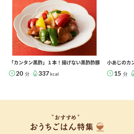
「カンタン黒酢」１本！揚げない黒酢酢豚
小あじのカ
20
337
15
分
kcal
分