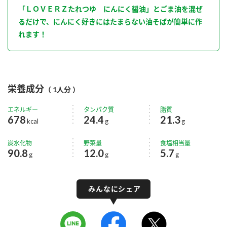
「ＬＯＶＥＲＺたれつゆ にんにく醤油」とごま油を混ぜ
るだけで、にんにく好きにはたまらない油そばが簡単に作
れます！
栄養成分
（ 1人分 ）
エネルギー
タンパク質
脂質
678
24.4
21.3
kcal
g
g
炭水化物
野菜量
食塩相当量
90.8
12.0
5.7
g
g
g