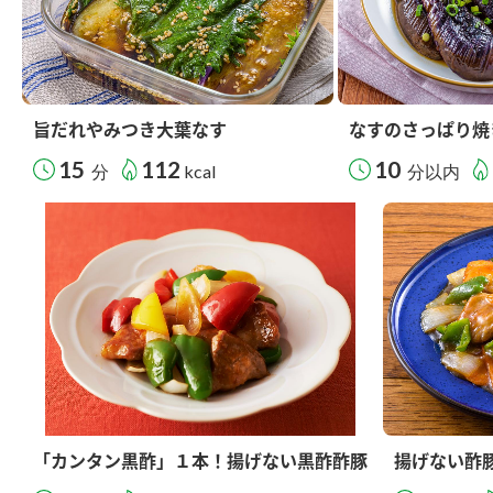
旨だれやみつき大葉なす
なすのさっぱり焼
15
112
10
分
kcal
分以内
「カンタン黒酢」１本！揚げない黒酢酢豚
揚げない酢