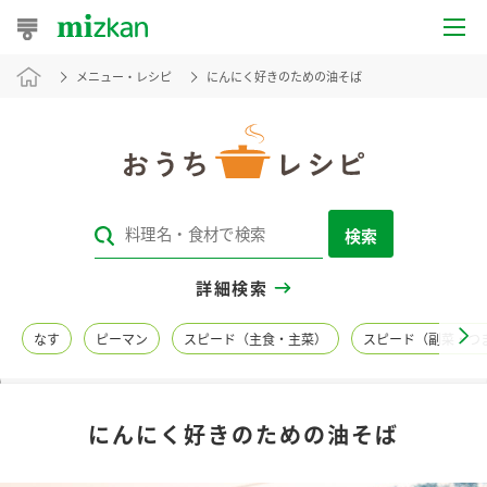
メニュー・レシピ
にんにく好きのための油そば
おうちレシピ
おすすめレシピ
レシピ特集
検索
レシピカテゴリ一覧
詳細検索
商品からレシピを探す
なす
ピーマン
スピード（主食・主菜）
スピード（副菜・つ
レシピ名特集
にんにく好きのための油そば
商品情報