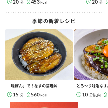
20
453
20
分
kcal
分
季節の新着レシピ
「味ぽん」で！なすの蒲焼丼
とろ～り味噌なす
15
560
10
分
kcal
分以内