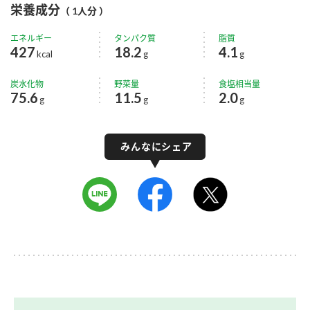
栄養成分
（ 1人分 ）
エネルギー
タンパク質
脂質
427
18.2
4.1
kcal
g
g
炭水化物
野菜量
食塩相当量
75.6
11.5
2.0
g
g
g