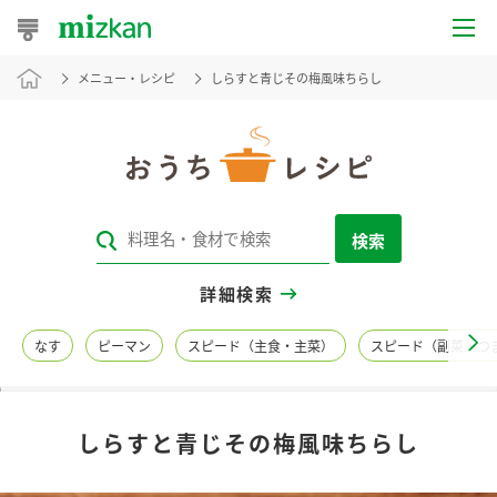
メニュー・レシピ
しらすと青じその梅風味ちらし
おうちレシピ
おすすめレシピ
レシピ特集
検索
レシピカテゴリ一覧
詳細検索
商品からレシピを探す
なす
ピーマン
スピード（主食・主菜）
スピード（副菜・つ
レシピ名特集
しらすと青じその梅風味ちらし
商品情報