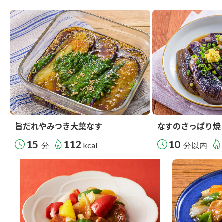
旨だれやみつき大葉なす
なすのさっぱり焼
15
112
10
分
kcal
分以内