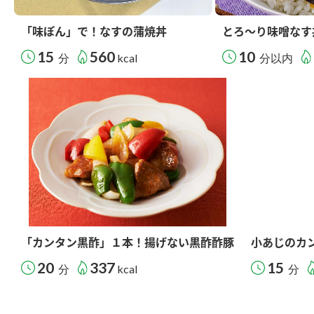
「味ぽん」で！なすの蒲焼丼
とろ～り味噌なす
15
560
10
分
kcal
分以内
「カンタン黒酢」１本！揚げない黒酢酢豚
小あじのカ
20
337
15
分
kcal
分