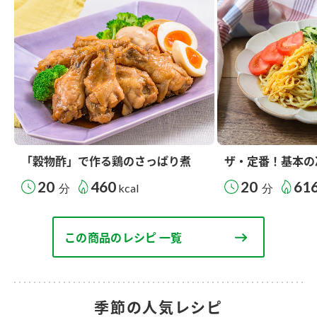
「穀物酢」で作る鶏のさっぱり煮
ザ・定番！基本の
20
460
20
61
分
kcal
分
この商品のレシピ 一覧
季節の人気レシピ