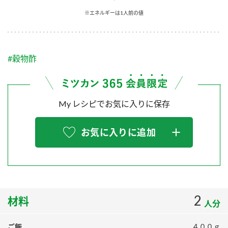
採用情報
環境への取り組み
※エネルギーは1人前の値
かおりの蔵
ミツカンの歴史
クイック調味料
レモン果汁
ニュースリリース
つゆ
水の文化センター（アーカイブ）
鍋なび
#穀物酢
ふりかけ
おすしの素
お客様相談センター
納豆のサイト
ZENB initiative
PIN印
お客様の声をいかしました
炊き込みご飯の素
米飯用調味液
My レシピでお気に入りに保存
三ツ判山吹
販売終了製品のご案内
千夜
MIM（ミツカンミュージアム）
お気に入りに追加
納豆
Fibee
よくあるご質問
スペシャルサイト
お酢を知ろう！
各部門が大切にしていること
お問い合わせ
すしラボ
地図から取り扱い店舗を探す
2
ぽん酢サワー
材料
人分
おいしさと健康への取り組み
納豆の豆知識
ご飯
４００ｇ