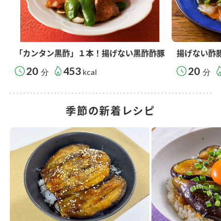
「カンタン黒酢」１本！揚げない黒酢酢豚
揚げない酢
20
453
20
分
kcal
分
季節の新着レシピ