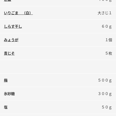
鍋奉行マニュアル
ミツカン公式通販
ミツカンのCM
キッザニア東京「ぽん酢工房」
いりごま （白）
大さじ１
ロングセラー商品 ＋ おすすめレシピ
しらす干し
６０ｇ
人気商品 ＋ おすすめレシピ
みょうが
１個
検索
青じそ
５枚
業務用サイト
ミツカングループについて
製造所固有記号一覧
梅
５００ｇ
氷砂糖
３００ｇ
塩
５０ｇ