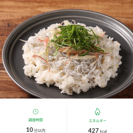
商品カテゴリ
新商品一覧
酢
調味酢
キャンペーン情報
お酢ドリンク
ぽん酢
ブランド・スペシャルサイト
ブランド・スペシャルサイト トップ
みりん風・料理酒
鍋用調味料
商品ブランドサイト
企業情報
Fibee（ファイビー）
国内事業概要
くらしプラ酢
つゆ
たれ
カンタン酢
ミツカングループについて
お酢ドリンク
ミツカンを知る
企業理念
スープ
中華
調理時間
エネルギー
味ぽん
10
427
分以内
kcal
ぽん酢