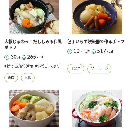
商品カテゴリ
新商品一覧
酢
調味酢
キャンペーン情報
大根じゅわっ！だししみる和風
包丁いらず炊飯器で作るポトフ
お酢ドリンク
ぽん酢
ブランド・スペシャルサイト
ポトフ
10
517
分以内
kcal
30
265
分
kcal
ブランド・スペシャルサイト トップ
#捨てる部位活用
#野菜たっぷり
玉ねぎ
ソーセージ
みりん風・料理酒
鍋用調味料
商品ブランドサイト
企業情報
鶏肉
大根
Fibee（ファイビー）
国内事業概要
くらしプラ酢
つゆ
たれ
カンタン酢
ミツカングループについて
お酢ドリンク
ミツカンを知る
企業理念
スープ
中華
味ぽん
ぽん酢