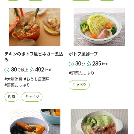
鍋奉行マニュアル
ミツカン公式通販
ミツカンのCM
キッザニア東京「ぽん酢工房」
ロングセラー商品 ＋ おすすめレシピ
人気商品 ＋ おすすめレシピ
チキンのポトフ風ビネガー煮込
ポトフ風酢ープ
み
検索
30
285
分
kcal
30
402
分以上
kcal
#野菜たっぷり
業務用サイト
ミツカングループについて
製造所固有記号一覧
#大量消費
#おうち居酒屋
#野菜たっぷり
キャベツ
鶏肉
キャベツ