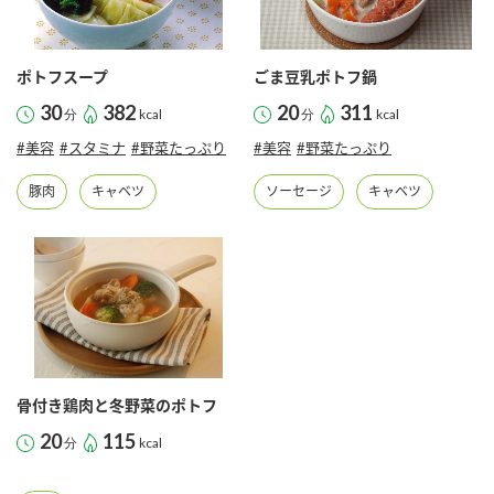
ポトフスープ
ごま豆乳ポトフ鍋
30
382
20
311
分
kcal
分
kcal
#美容
#スタミナ
#野菜たっぷり
#美容
#野菜たっぷり
豚肉
キャベツ
ソーセージ
キャベツ
骨付き鶏肉と冬野菜のポトフ
20
115
分
kcal