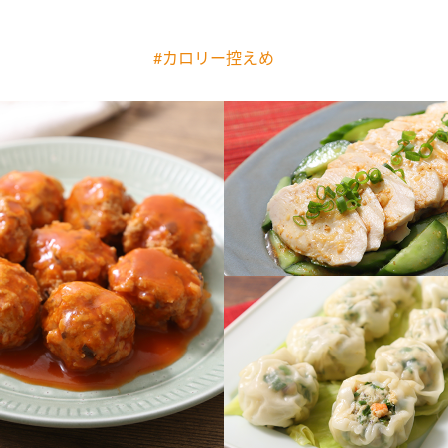
す。
テーマとし
活動を行っ
た。
#カロリー控えめ
MIM（ミツカンミュ
各部門が
スープ
中華
クイック調味料
レモン果汁
ふりか
ージアム）
いること
ミツカンの酢づくりの
「未来ビジ
歴史などが学べる体験
実現に向け
型博物館です。
取り組みを
す。
納豆
Fibee
キッザニア東京「ぽ
ん酢工房」
味ぽんやお酢について
楽しく学べるパビリオ
ンです。
ibee（ファイビ
くらしプラ酢
カンタン酢