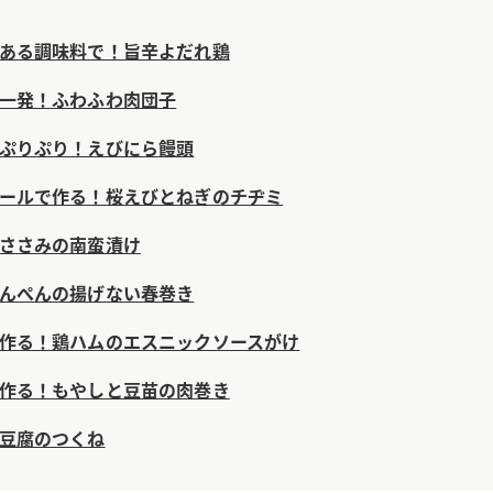
ある調味料で！旨辛よだれ鶏
一発！ふわふわ肉団子
ぷりぷり！えびにら饅頭
ールで作る！桜えびとねぎのチヂミ
ささみの南蛮漬け
んぺんの揚げない春巻き
作る！鶏ハムのエスニックソースがけ
作る！もやしと豆苗の肉巻き
豆腐のつくね