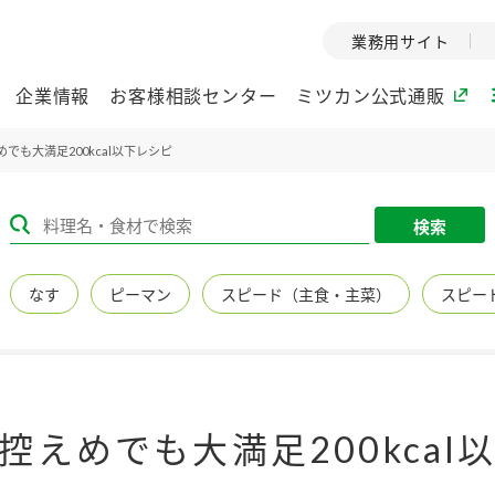
業務用サイト
企業情報
お客様相談センター
ミツカン公式通販
でも大満足200kcal以下レシピ
ミツカングループについて
検索
企業理念
ミツカンの
なす
ピーマン
スピード（主食・主菜）
スピー
ミツカングループの企
創業から現在
業理念をご紹介しま
ツカンの変革
す。
歴史をご紹介
ご紹介します。
環境への取り組み
水の文化
控えめでも大満足200kcal
（アーカ
酢
調味酢
お酢ドリンク
ぽん酢
みりん風・
ミツカンの環境への取
り組みをご紹介しま
1999年