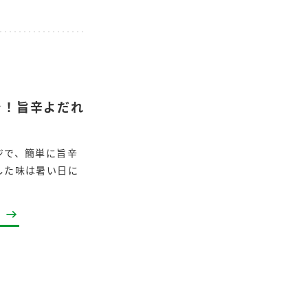
で！旨辛よだれ
ジで、簡単に旨辛
した味は暑い日に