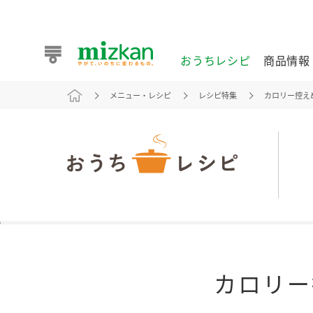
おうちレシピ
商品情報
メニュー・レシピ
レシピ特集
カロリー控えめ
おうちレシピ
商品情報 トップ
企業情報 トップ
お客様相談センター トップ
ミツカン公式通販
業務用サイト
また食べたいが見つかる。ミツカンからのおすすめレシピを
カロリー
おうちレシピ トップ