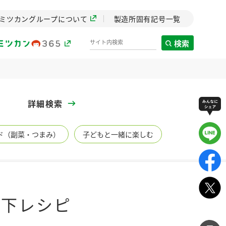
ミツカングループについて
製造所固有記号一覧
検索
製造所固有記号一覧
詳細検索
歴史
ド（副菜・つまみ）
子どもと一緒に楽しむ
までのミ
と挑戦の
します。
センター
ZENB initiative
以下レシピ
イブ）
料理酒
鍋用調味料
つゆ
たれ
植物を可能な限りまる
ごと使ったZENBのコン
設立。「水」を