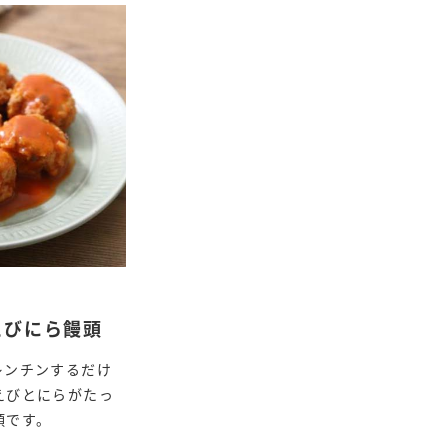
えびにら饅頭
レンチンするだけ
えびとにらがたっ
頭です。