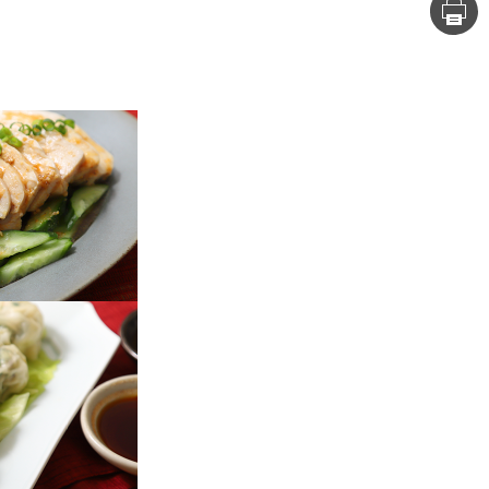
セプトをご紹介しま
た社会貢献
す。
ていまし
大切にして
おいしさと健康への
け
おすしの素
炊き込みご飯の素
米飯用調味液
取り組み
ョン宣言」
ミツカンの研究成果と
た各部門の
おいしさと健康に役立
ご紹介しま
つ情報をご紹介しま
す。
お酢ドリンク
味ぽん
ぽん酢