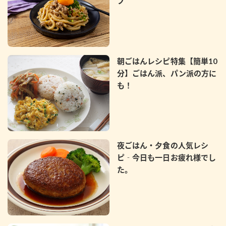
プ
朝ごはんレシピ特集【簡単10
分】ごはん派、パン派の方に
も！
夜ごはん・夕食の人気レシ
ピ‐今日も一日お疲れ様でし
た。