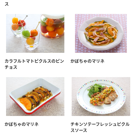
鍋奉行マニュアル
ス
ミツカン公式通販
ミツカンのCM
キッザニア東京「ぽん酢工房」
ロングセラー商品 ＋ おすすめレシピ
人気商品 ＋ おすすめレシピ
カラフルトマトピクルスのピン
かぼちゃのマリネ
検索
チョス
業務用サイト
ミツカングループについて
製造所固有記号一覧
かぼちゃのマリネ
チキンソテーフレッシュピクル
スソース