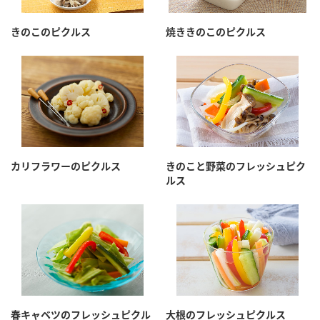
採用情報
環境への取り組み
かおりの蔵
ミツカンの歴史
クイック調味料
レモン果汁
きのこのピクルス
焼ききのこのピクルス
ニュースリリース
つゆ
水の文化センター（アーカイブ）
鍋なび
ふりかけ
おすしの素
お客様相談センター
納豆のサイト
ZENB initiative
PIN印
お客様の声をいかしました
炊き込みご飯の素
米飯用調味液
三ツ判山吹
カリフラワーのピクルス
きのこと野菜のフレッシュピク
販売終了製品のご案内
千夜
MIM（ミツカンミュージアム）
ルス
納豆
Fibee
よくあるご質問
スペシャルサイト
お酢を知ろう！
各部門が大切にしていること
お問い合わせ
すしラボ
地図から取り扱い店舗を探す
ぽん酢サワー
おいしさと健康への取り組み
納豆の豆知識
春キャベツのフレッシュピクル
大根のフレッシュピクルス