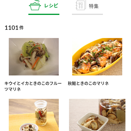
商品カテゴリ
レシピ
特集
新商品一覧
酢
調味酢
1101
件
キャンペーン情報
お酢ドリンク
ぽん酢
ブランド・スペシャルサイト
ブランド・スペシャルサイト トップ
みりん風・料理酒
鍋用調味料
商品ブランドサイト
企業情報
Fibee（ファイビー）
キウイとイカときのこのフルー
秋鮭ときのこのマリネ
国内事業概要
くらしプラ酢
ツマリネ
つゆ
たれ
カンタン酢
ミツカングループについて
お酢ドリンク
ミツカンを知る
企業理念
スープ
中華
味ぽん
ぽん酢