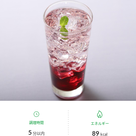
商品カテゴリ
新商品一覧
酢
調味酢
キャンペーン情報
お酢ドリンク
ぽん酢
ブランド・スペシャルサイト
ブランド・スペシャルサイト トップ
みりん風・料理酒
鍋用調味料
商品ブランドサイト
企業情報
Fibee（ファイビー）
国内事業概要
くらしプラ酢
つゆ
たれ
カンタン酢
ミツカングループについて
お酢ドリンク
ミツカンを知る
企業理念
スープ
中華
調理時間
エネルギー
味ぽん
5
89
分以内
kcal
ぽん酢