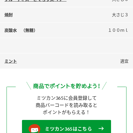
鍋奉行マニュアル
ミツカン公式通販
ミツカンのCM
キッザニア東京「ぽん酢工房」
焼酎
大さじ３
ロングセラー商品 ＋ おすすめレシピ
炭酸水 （無糖）
１００ｍｌ
人気商品 ＋ おすすめレシピ
検索
ミント
適宜
業務用サイト
ミツカングループについて
製造所固有記号一覧
ミツカン365に会員登録して
商品バーコードを読み取ると
ポイントがもらえる！
ミツカン365はこちら