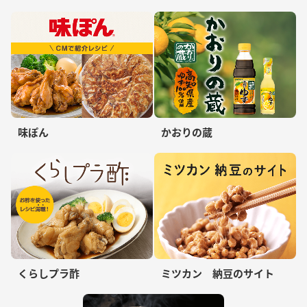
味ぽん
かおりの蔵
くらしプラ酢
ミツカン 納豆のサイト