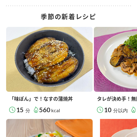
季節の新着レシピ
「味ぽん」で！なすの蒲焼丼
タレが決め手！無
15
560
10
分
kcal
分以内