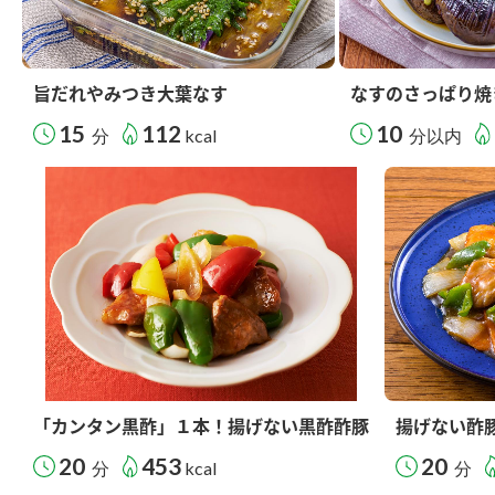
旨だれやみつき大葉なす
なすのさっぱり焼
15
112
10
分
kcal
分以内
「カンタン黒酢」１本！揚げない黒酢酢豚
揚げない酢
20
453
20
分
kcal
分