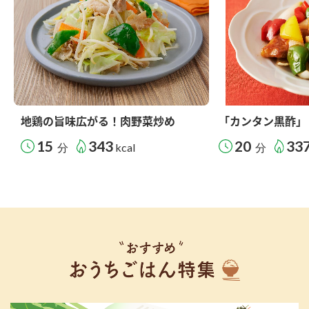
地鶏の旨味広がる！肉野菜炒め
「カンタン黒酢」
15
343
20
33
分
kcal
分