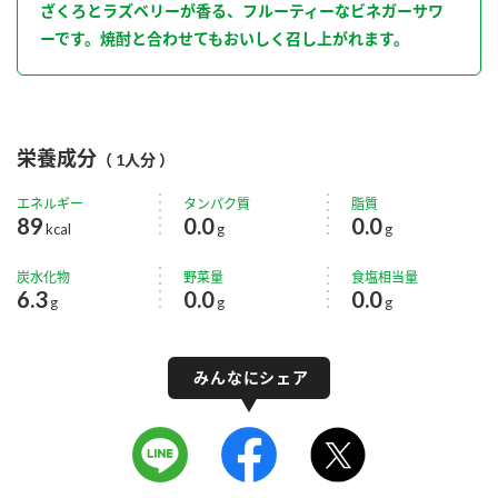
ざくろとラズベリーが香る、フルーティーなビネガーサワ
ーです。焼酎と合わせてもおいしく召し上がれます。
栄養成分
（ 1人分 ）
エネルギー
タンパク質
脂質
89
0.0
0.0
kcal
g
g
炭水化物
野菜量
食塩相当量
6.3
0.0
0.0
g
g
g