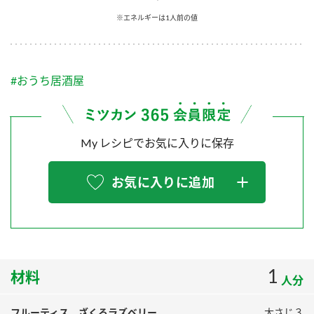
採用情報
環境への取り組み
※エネルギーは1人前の値
かおりの蔵
ミツカンの歴史
クイック調味料
レモン果汁
ニュースリリース
つゆ
水の文化センター（アーカイブ）
鍋なび
#おうち居酒屋
ふりかけ
おすしの素
お客様相談センター
納豆のサイト
ZENB initiative
PIN印
お客様の声をいかしました
炊き込みご飯の素
米飯用調味液
My レシピでお気に入りに保存
三ツ判山吹
販売終了製品のご案内
千夜
MIM（ミツカンミュージアム）
お気に入りに追加
納豆
Fibee
よくあるご質問
スペシャルサイト
お酢を知ろう！
各部門が大切にしていること
お問い合わせ
すしラボ
地図から取り扱い店舗を探す
1
ぽん酢サワー
材料
人分
おいしさと健康への取り組み
納豆の豆知識
フルーティス ざくろラズベリー
大さじ３