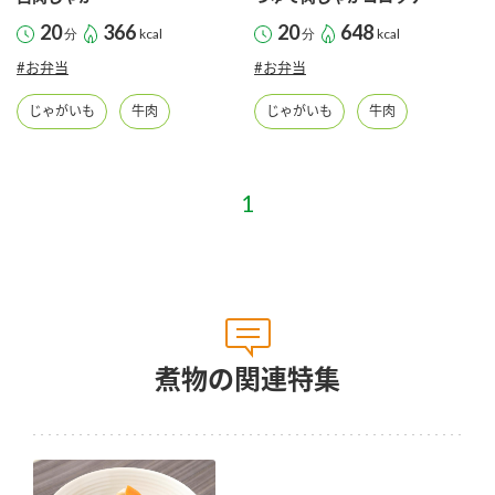
20
366
20
648
分
kcal
分
kcal
#お弁当
#お弁当
じゃがいも
牛肉
じゃがいも
牛肉
煮物の関連特集