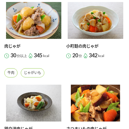
鍋奉行マニュアル
ミツカン公式通販
ミツカンのCM
キッザニア東京「ぽん酢工房」
ロングセラー商品 ＋ おすすめレシピ
人気商品 ＋ おすすめレシピ
肉じゃが
小町麩の肉じゃが
30
345
20
342
分以上
kcal
分
kcal
検索
牛肉
じゃがいも
業務用サイト
ミツカングループについて
製造所固有記号一覧
鶏白湯肉じゃが
さつまいもの肉じゃが