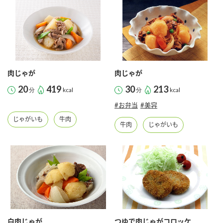
肉じゃが
肉じゃが
20
419
30
213
分
kcal
分
kcal
#お弁当
#美容
じゃがいも
牛肉
牛肉
じゃがいも
白肉じゃが
つゆで肉じゃがコロッケ