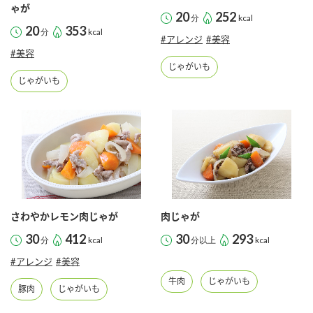
採用情報
環境への取り組み
ゃが
20
252
分
kcal
かおりの蔵
ミツカンの歴史
クイック調味料
レモン果汁
20
353
分
kcal
ニュースリリース
#アレンジ
#美容
つゆ
#美容
水の文化センター（アーカイブ）
じゃがいも
鍋なび
ふりかけ
おすしの素
じゃがいも
お客様相談センター
納豆のサイト
ZENB initiative
PIN印
お客様の声をいかしました
炊き込みご飯の素
米飯用調味液
三ツ判山吹
販売終了製品のご案内
千夜
MIM（ミツカンミュージアム）
納豆
Fibee
よくあるご質問
スペシャルサイト
さわやかレモン肉じゃが
肉じゃが
お酢を知ろう！
各部門が大切にしていること
お問い合わせ
30
412
30
293
分
kcal
分以上
kcal
すしラボ
#アレンジ
#美容
地図から取り扱い店舗を探す
ぽん酢サワー
牛肉
じゃがいも
おいしさと健康への取り組み
豚肉
じゃがいも
納豆の豆知識