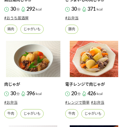
30
292
30
371
分
kcal
分
kcal
#おうち居酒屋
#お弁当
鶏肉
じゃがいも
豚肉
肉じゃが
電子レンジで肉じゃが
30
396
20
426
分
kcal
分
kcal
#お弁当
#レンジで簡単
#お弁当
牛肉
じゃがいも
牛肉
じゃがいも