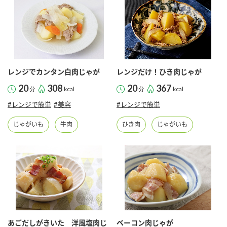
商品カテゴリ
新商品一覧
酢
調味酢
キャンペーン情報
レンジでカンタン白肉じゃが
レンジだけ！ひき肉じゃが
お酢ドリンク
ぽん酢
ブランド・スペシャルサイト
20
308
20
367
分
kcal
分
kcal
#レンジで簡単
#美容
#レンジで簡単
ブランド・スペシャルサイト トップ
みりん風・料理酒
鍋用調味料
商品ブランドサイト
じゃがいも
牛肉
ひき肉
じゃがいも
企業情報
Fibee（ファイビー）
国内事業概要
くらしプラ酢
つゆ
たれ
カンタン酢
ミツカングループについて
お酢ドリンク
ミツカンを知る
企業理念
スープ
中華
味ぽん
あごだしがきいた 洋風塩肉じ
ベーコン肉じゃが
ぽん酢