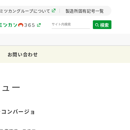
ミツカングループについて
製造所固有記号一覧
検索
お問い合わせ
製造所固有記号一覧
歴史
までのミ
ニュー
と挑戦の
します。
チコンバージョ
センター
ZENB initiative
イブ）
料理酒
鍋用調味料
つゆ
たれ
植物を可能な限りまる
ごと使ったZENBのコン
設立。「水」を