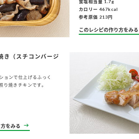
食塩相当量 1.7g
カロリー 467kcal
参考原価 213円
このレシピの作り方をみる
焼き（スチコンバージ
ションで仕上げるふっく
照り焼きチキンです。
l
り方をみる