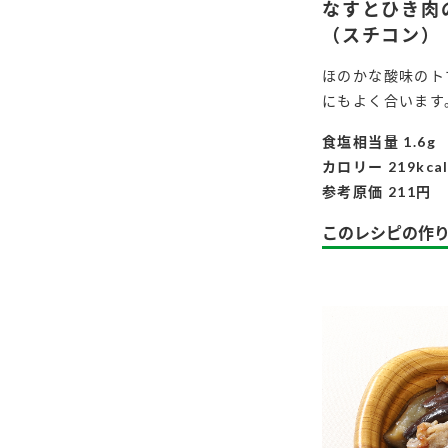
なすとひき肉
（スチコン）
ほのかな酸味のト
にもよく合います
食塩相当量 1.6g
カロリー 219kca
参考原価 211円
このレシピの作