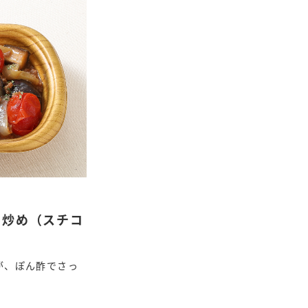
り炒め（スチコ
が、ぽん酢でさっ