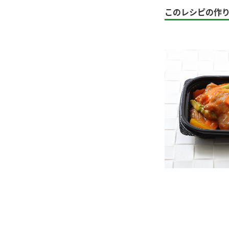
ー
このレシピの作
お