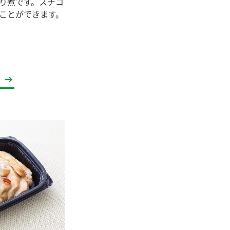
り煮です。スチコ
セプトをご紹介しま
た社会貢献
す。
ことができます。
ていまし
大切にして
おいしさと健康への
け
おすしの素
炊き込みご飯の素
米飯用調味液
取り組み
ョン宣言」
ミツカンの研究成果と
た各部門の
おいしさと健康に役立
ご紹介しま
つ情報をご紹介しま
す。
お酢ドリンク
味ぽん
ぽん酢