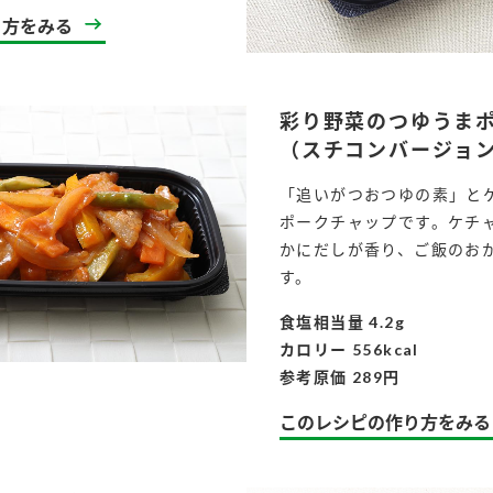
）
り方をみる
彩り野菜のつゆうま
（スチコンバージョ
「追いがつおつゆの素」と
酢を知ろう！
すしラボ
ぽん酢サワー
ポークチャップです。ケチ
かにだしが香り、ご飯のお
す。
食塩相当量 4.2g
カロリー 556kcal
参考原価 289円
このレシピの作り方をみる