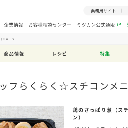
業務用サイト
企業情報
お客様相談センター
ミツカン公式通販
コンメニュー
商品情報
レシピ
特集
ミツカングループについて
企業理念
ミツカンの
ミツカングループの企
創業から現在
ッフらくらく☆スチコンメ
業理念をご紹介しま
ツカンの変革
す。
歴史をご紹介
ご紹介します。
鶏のさっぱり煮（ス
環境への取り組み
水の文化
（アーカ
ン）
酢
調味酢
お酢ドリンク
ぽん酢
みりん風・
ミツカンの環境への取
り組みをご紹介しま
1999年