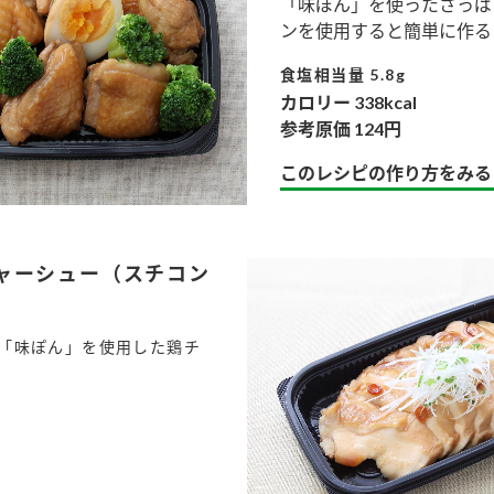
「味ぽん」を使ったさっぱ
す。
テーマとし
ンを使用すると簡単に作る
活動を行っ
た。
食塩相当量 5.8g
カロリー 338kcal
MIM（ミツカンミュ
各部門が
スープ
中華
クイック調味料
レモン果汁
ふりか
参考原価 124円
ージアム）
いること
ミツカンの酢づくりの
「未来ビジ
このレシピの作り方をみる
歴史などが学べる体験
実現に向け
型博物館です。
取り組みを
す。
ャーシュー（スチコン
納豆
Fibee
キッザニア東京「ぽ
ん酢工房」
「味ぽん」を使用した鶏チ
味ぽんやお酢について
楽しく学べるパビリオ
ンです。
l
ibee（ファイビ
くらしプラ酢
カンタン酢