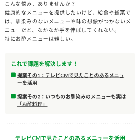
こんな悩み、ありませんか？
商品カテゴリ
健康的なメニューを提供したいけど、給食や総菜で
新商品一覧
は、馴染みのないメニューや味の想像がつかないメ
酢
調味酢
ニューだと、なかなか手を伸ばしてくれない。
キャンペーン情報
特にお酢メニューは難しい。
お酢ドリンク
ぽん酢
ブランド・スペシャルサイト
これで課題を解決します！
ブランド・スペシャルサイト トップ
提案その1：テレビCMで見たことのあるメニュ
みりん風・料理酒
鍋用調味料
商品ブランドサイト
企業情報
ーを活用
Fibee（ファイビー）
国内事業概要
くらしプラ酢
提案その2：いつものお馴染みのメニューも実は
つゆ
たれ
「お酢料理」
カンタン酢
ミツカングループについて
お酢ドリンク
ミツカンを知る
企業理念
スープ
中華
味ぽん
テレビCMで見たことのあるメニューを活用
ぽん酢