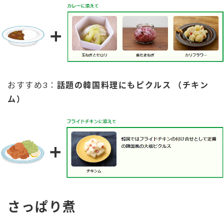
鍋奉行マニュアル
ミツカン公式通販
ミツカンのCM
キッザニア東京「ぽん酢工房」
ロングセラー商品 ＋ おすすめレシピ
人気商品 ＋ おすすめレシピ
おすすめ3：
話題の韓国料理にもピクルス （チキン
ム）
検索
業務用サイト
ミツカングループについて
製造所固有記号一覧
さっぱり煮