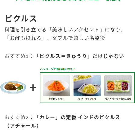
採用情報
環境への取り組み
かおりの蔵
ミツカンの歴史
クイック調味料
レモン果汁
ニュースリリース
ピクルス
つゆ
水の文化センター（アーカイブ）
料理を引き立てる「美味しいアクセント」になり、
鍋なび
ふりかけ
おすしの素
「お酢も摂れる」、ダブルで嬉しい名脇役
お客様相談センター
納豆のサイト
ZENB initiative
PIN印
おすすめ1：
「ピクルス＝きゅうり」だけじゃない
お客様の声をいかしました
炊き込みご飯の素
米飯用調味液
三ツ判山吹
販売終了製品のご案内
千夜
MIM（ミツカンミュージアム）
納豆
Fibee
よくあるご質問
スペシャルサイト
お酢を知ろう！
各部門が大切にしていること
お問い合わせ
すしラボ
地図から取り扱い店舗を探す
おすすめ2：
「カレー」の定番 インドのピクルス
ぽん酢サワー
おいしさと健康への取り組み
（アチャール）
納豆の豆知識