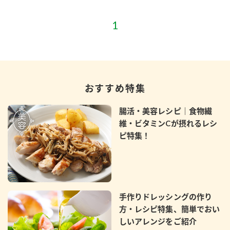
鍋奉行マニュアル
ミツカン公式通販
ミツカンのCM
キッザニア東京「ぽん酢工房」
ロングセラー商品 ＋ おすすめレシピ
人気商品 ＋ おすすめレシピ
おすすめ特集
検索
腸活・美容レシピ｜食物繊
維・ビタミンCが摂れるレシ
業務用サイト
ミツカングループについて
製造所固有記号一覧
ピ特集！
手作りドレッシングの作り
方・レシピ特集、簡単でおい
しいアレンジをご紹介