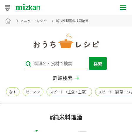
メニュー・レシピ
純米料理酒の検索結果
おうちレシピ
おすすめレシピ
レシピ特集
検索
レシピカテゴリ一覧
詳細検索
商品からレシピを探す
なす
ピーマン
スピード（主食・主菜）
スピード（副菜・つ
レシピ名特集
#純米料理酒
商品情報