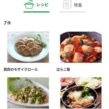
商品カテゴリ
レシピ
特集
新商品一覧
酢
調味酢
7
件
キャンペーン情報
お酢ドリンク
ぽん酢
ブランド・スペシャルサイト
ブランド・スペシャルサイト トップ
みりん風・料理酒
鍋用調味料
商品ブランドサイト
企業情報
Fibee（ファイビー）
鶏肉のモザイクロール
はらこ飯
国内事業概要
くらしプラ酢
つゆ
たれ
カンタン酢
ミツカングループについて
お酢ドリンク
ミツカンを知る
企業理念
スープ
中華
味ぽん
ぽん酢