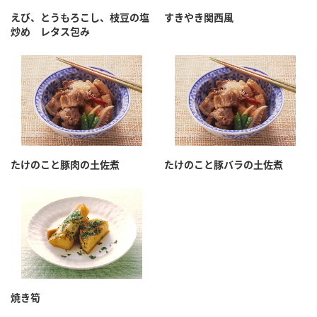
採用情報
環境への取り組み
えび、とうもろこし、枝豆の塩
すきやき関西風
かおりの蔵
ミツカンの歴史
クイック調味料
レモン果汁
炒め レタス包み
ニュースリリース
つゆ
水の文化センター（アーカイブ）
鍋なび
ふりかけ
おすしの素
お客様相談センター
納豆のサイト
ZENB initiative
PIN印
お客様の声をいかしました
炊き込みご飯の素
米飯用調味液
三ツ判山吹
たけのこと豚肉の土佐煮
たけのこと豚バラの土佐煮
販売終了製品のご案内
千夜
MIM（ミツカンミュージアム）
納豆
Fibee
よくあるご質問
スペシャルサイト
お酢を知ろう！
各部門が大切にしていること
お問い合わせ
すしラボ
地図から取り扱い店舗を探す
ぽん酢サワー
おいしさと健康への取り組み
焼き筍
納豆の豆知識