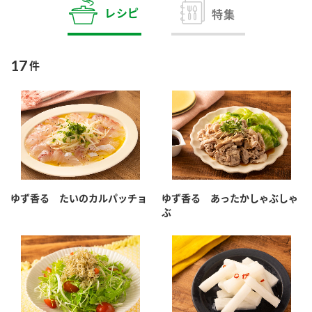
商品カテゴリ
レシピ
特集
新商品一覧
酢
調味酢
17
件
キャンペーン情報
お酢ドリンク
ぽん酢
ブランド・スペシャルサイト
ブランド・スペシャルサイト トップ
みりん風・料理酒
鍋用調味料
商品ブランドサイト
企業情報
Fibee（ファイビー）
ゆず香る たいのカルパッチョ
ゆず香る あったかしゃぶしゃ
国内事業概要
くらしプラ酢
ぶ
つゆ
たれ
カンタン酢
ミツカングループについて
お酢ドリンク
ミツカンを知る
企業理念
スープ
中華
味ぽん
ぽん酢