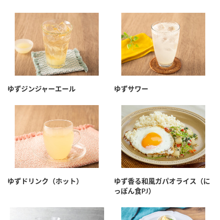
鍋奉行マニュアル
ミツカン公式通販
ミツカンのCM
キッザニア東京「ぽん酢工房」
ロングセラー商品 ＋ おすすめレシピ
人気商品 ＋ おすすめレシピ
ゆずジンジャーエール
ゆずサワー
検索
業務用サイト
ミツカングループについて
製造所固有記号一覧
ゆずドリンク（ホット）
ゆず香る和風ガパオライス（に
っぽん食PJ）