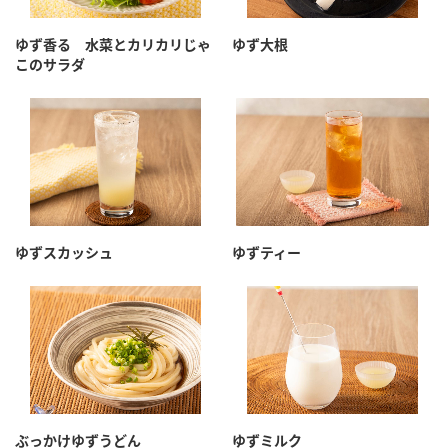
採用情報
環境への取り組み
かおりの蔵
ミツカンの歴史
クイック調味料
レモン果汁
ゆず香る 水菜とカリカリじゃ
ゆず大根
ニュースリリース
このサラダ
つゆ
水の文化センター（アーカイブ）
鍋なび
ふりかけ
おすしの素
お客様相談センター
納豆のサイト
ZENB initiative
PIN印
お客様の声をいかしました
炊き込みご飯の素
米飯用調味液
三ツ判山吹
販売終了製品のご案内
千夜
MIM（ミツカンミュージアム）
ゆずスカッシュ
ゆずティー
納豆
Fibee
よくあるご質問
スペシャルサイト
お酢を知ろう！
各部門が大切にしていること
お問い合わせ
すしラボ
地図から取り扱い店舗を探す
ぽん酢サワー
おいしさと健康への取り組み
納豆の豆知識
ぶっかけゆずうどん
ゆずミルク