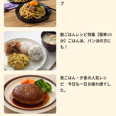
プ
朝ごはんレシピ特集【簡単10
分】ごはん派、パン派の方に
も！
夜ごはん・夕食の人気レシ
ピ‐今日も一日お疲れ様でし
た。