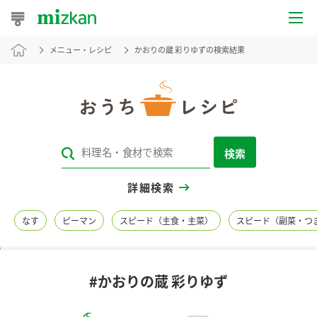
メニュー・レシピ
かおりの蔵 彩りゆずの検索結果
おうちレシピ
おすすめレシピ
レシピ特集
検索
レシピカテゴリ一覧
詳細検索
商品からレシピを探す
なす
ピーマン
スピード（主食・主菜）
スピード（副菜・つ
レシピ名特集
#かおりの蔵 彩りゆず
商品情報