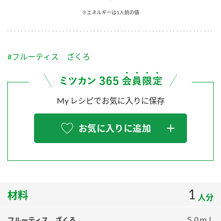
採用情報
環境への取り組み
※エネルギーは1人前の値
かおりの蔵
ミツカンの歴史
クイック調味料
レモン果汁
ニュースリリース
つゆ
水の文化センター（アーカイブ）
鍋なび
#フルーティス ざくろ
ふりかけ
おすしの素
お客様相談センター
納豆のサイト
ZENB initiative
PIN印
お客様の声をいかしました
炊き込みご飯の素
米飯用調味液
My レシピでお気に入りに保存
三ツ判山吹
販売終了製品のご案内
千夜
MIM（ミツカンミュージアム）
お気に入りに追加
納豆
Fibee
よくあるご質問
スペシャルサイト
お酢を知ろう！
各部門が大切にしていること
お問い合わせ
すしラボ
地図から取り扱い店舗を探す
1
ぽん酢サワー
材料
人分
おいしさと健康への取り組み
納豆の豆知識
フルーティス ざくろ
５０ｍｌ