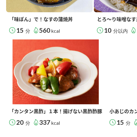
「味ぽん」で！なすの蒲焼丼
とろ～り味噌なす
15
560
10
分
kcal
分以内
「カンタン黒酢」１本！揚げない黒酢酢豚
小あじのカ
20
337
15
分
kcal
分