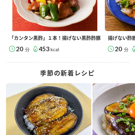
「カンタン黒酢」１本！揚げない黒酢酢豚
揚げない酢
20
453
20
分
kcal
分
季節の新着レシピ