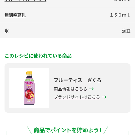
鍋奉行マニュアル
ミツカン公式通販
ミツカンのCM
キッザニア東京「ぽん酢工房」
無調整豆乳
１５０ｍｌ
ロングセラー商品 ＋ おすすめレシピ
氷
適宜
人気商品 ＋ おすすめレシピ
このレシピに使われている商品
検索
業務用サイト
ミツカングループについて
製造所固有記号一覧
フルーティス ざくろ
商品情報はこちら
ブランドサイトはこちら