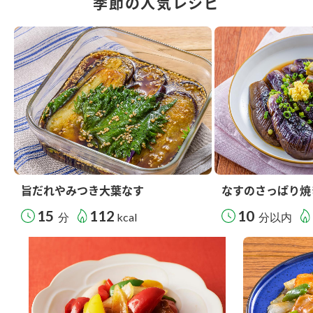
季節の人気レシピ
旨だれやみつき大葉なす
なすのさっぱり焼
15
112
10
分
kcal
分以内