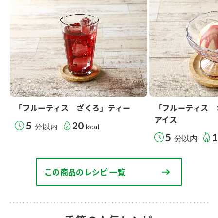
「フルーティス ざくろ」ティー
「フルーティス 
アイス
5
20
分以内
kcal
5
1
分以内
この商品のレシピ 一覧