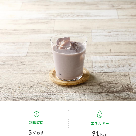
商品カテゴリ
新商品一覧
酢
調味酢
キャンペーン情報
お酢ドリンク
ぽん酢
ブランド・スペシャルサイト
ブランド・スペシャルサイト トップ
みりん風・料理酒
鍋用調味料
商品ブランドサイト
企業情報
Fibee（ファイビー）
国内事業概要
くらしプラ酢
つゆ
たれ
カンタン酢
ミツカングループについて
お酢ドリンク
ミツカンを知る
企業理念
スープ
中華
調理時間
エネルギー
味ぽん
5
91
分以内
kcal
ぽん酢