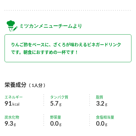
ミツカンメニューチームより
りんご酢をベースに、ざくろが味わえるビネガードリンク
です。朝食におすすめの一杯です！
栄養成分
（ 1人分 ）
エネルギー
タンパク質
脂質
91
5.7
3.2
kcal
g
g
炭水化物
野菜量
食塩相当量
9.3
0.0
0.0
g
g
g