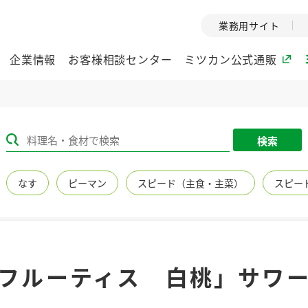
業務用サイト
企業情報
お客様相談センター
ミツカン公式通販
ー
ミツカングループについて
検索
企業理念
ミツカンの
なす
ピーマン
スピード（主食・主菜）
スピー
ミツカングループの企
創業から現在
業理念をご紹介しま
ツカンの変革
す。
歴史をご紹介
ご紹介します。
環境への取り組み
水の文化
フルーティス 白桃」サ
（アーカ
酢
調味酢
お酢ドリンク
ぽん酢
みりん風・
ミツカンの環境への取
り組みをご紹介しま
1999年