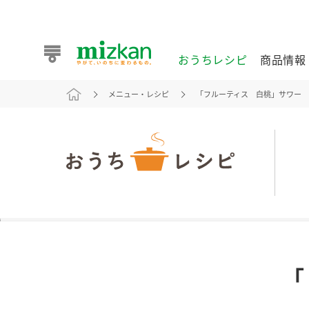
おうちレシピ
商品情報
メニュー・レシピ
「フルーティス 白桃」サワ
おうちレシピ
商品情報 トップ
企業情報 トップ
お客様相談センター トップ
ミツカン公式通販
業務用サイト
また食べたいが見つかる。ミツカンからのおすすめレシピを
「
おうちレシピ トップ