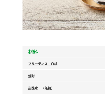
ー
お
材料
フルーティス 白桃
焼酎
炭酸水 （無糖）