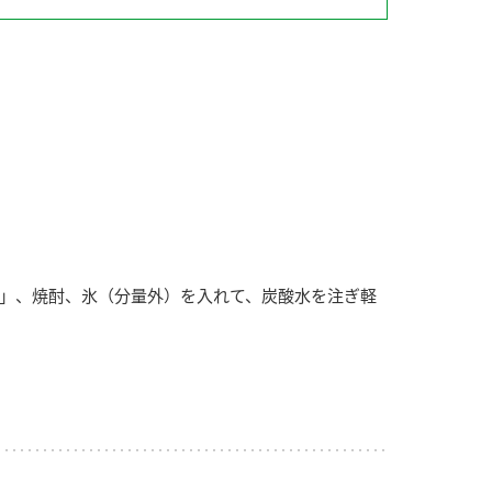
納豆の豆知識
鍋奉行マニュアル
ミツカンのCM
」、焼酎、氷（分量外）を入れて、炭酸水を注ぎ軽