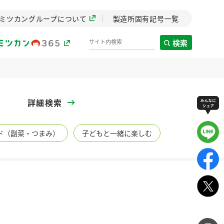
ミツカングループについて
製造所固有記号一覧
検索
製造所固有記号一覧
詳細検索
歴史
ド（副菜・つまみ）
子どもと一緒に楽しむ
までのミ
と挑戦の
します。
センター
ZENB initiative
ワー
イブ）
料理酒
鍋用調味料
つゆ
たれ
植物を可能な限りまる
ごと使ったZENBのコン
設立。「水」を