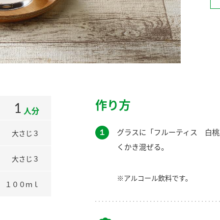
）
酢を知ろう！
すしラボ
ぽん酢サワー
作り方
1
人分
１
グラスに「フルーティス 白桃
大さじ３
くかき混ぜる。
大さじ３
※アルコール飲料です。
１００ｍｌ