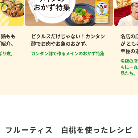
、鶏もも
ピクルスだけじゃない！カンタン
名店の
ご紹介。
酢でお肉やお魚のおかず。
が と
至極の
ぱり煮」
カンタン酢で作るメインのおかず特集
名店の店
もに一丸
品たち。
フルーティス 白桃を使ったレシピ