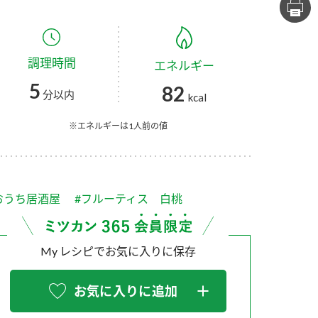
セプトをご紹介しま
た社会貢献
す。
ていまし
調理時間
エネルギー
大切にして
おいしさと健康への
け
おすしの素
炊き込みご飯の素
米飯用調味液
5
82
取り組み
分以内
kcal
ョン宣言」
ミツカンの研究成果と
た各部門の
おいしさと健康に役立
※エネルギーは1人前の値
ご紹介しま
つ情報をご紹介しま
す。
おうち居酒屋
#フルーティス 白桃
My レシピでお気に入りに保存
お気に入りに追加
お酢ドリンク
味ぽん
ぽん酢