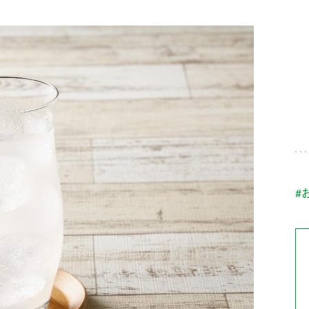
す。
テーマとし
活動を行っ
た。
MIM（ミツカンミュ
各部門が
スープ
中華
クイック調味料
レモン果汁
ふりか
ージアム）
いること
ミツカンの酢づくりの
「未来ビジ
歴史などが学べる体験
実現に向け
型博物館です。
取り組みを
す。
納豆
Fibee
キッザニア東京「ぽ
#
ん酢工房」
味ぽんやお酢について
楽しく学べるパビリオ
ンです。
ibee（ファイビ
くらしプラ酢
カンタン酢