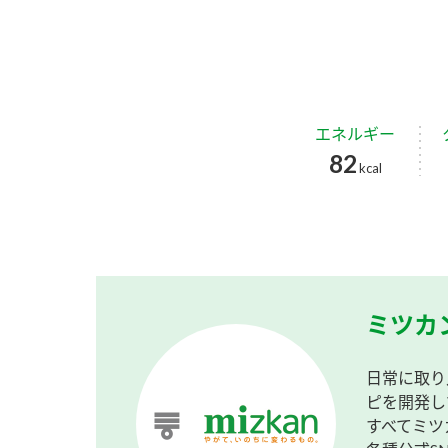
エネルギー
82
kcal
ミツカ
日常に取り
ピを開発し
すべてミツ