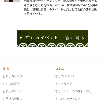
の基礎研究やマーケティング、商品開発など食酢に関わる
さまざまな分野を担当。2016年、株式会社Mizkanを定年退
職し、現在は食酢エキスパート社員として食酢の啓蒙活動
を行っている。
作 る
コラム
おすしカレンダー
すしのイベント
おすしの基本
すしトリビア
おすしのレシピ
すしラボチームの味わい便り
お子様も一緒に
すしのフォークロア