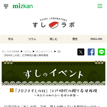
おうちレシピ
おすすめレシピ
作る
コラム
楽しむ
歴史
ENGLISH
レシピ特集
すしラボ HOME
▶
コラム
▶
すしのイベント
▶
(7)
レシピカテゴリ一覧
「2024すしの日」江戸時代の握り寿司再現
商品からレシピを探す
レシピ名特集
商品情報
11月1日は「すしの日」です。誰もが知っている前日のハロウィ