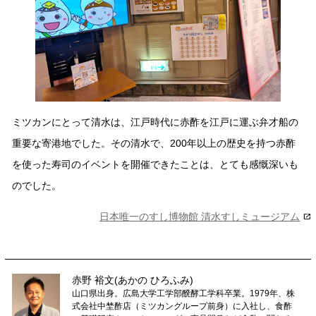
ミツカンにとって清水は、江戸時代に赤酢を江戸に運ぶ弁才船の
重要な寄港地でした。その清水で、200年以上の歴史を持つ赤酢
を使った寿司のイベントを開催できたことは、とても感慨深いも
のでした。
日本唯一のすし博物館 清水すしミュージアム
open_in_new
赤野 裕文(あかの ひろふみ)
山口県出身。広島大学工学部醗酵工学科卒業。1979年、株
式会社中埜酢店（ミツカングループ前身）に入社し、食酢