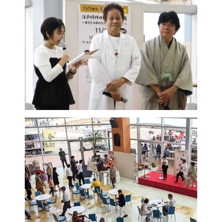
鍋奉行マニュアル
ミツカン公式通販
キッザニア東京「ぽん酢工房」
ミツカンのCM
ロングセラー商品 ＋ おすすめレシピ
人気商品 ＋ おすすめレシピ
検索
業務用サイト
ミツカングループについて
製造所固有記号一覧