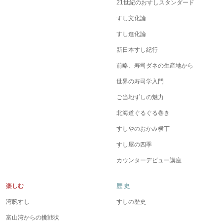
21世紀のおすしスタンダード
すし文化論
すし進化論
新日本すし紀行
前略、寿司ダネの生産地から
世界の寿司学入門
ご当地ずしの魅力
北海道ぐるぐる巻き
すしやのおかみ横丁
すし屋の四季
カウンターデビュー講座
楽しむ
歴 史
湾腕すし
すしの歴史
富山湾からの挑戦状