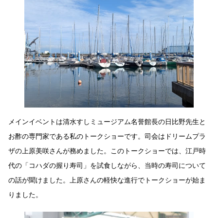
採用情報
環境への取り組み
かおりの蔵
ミツカンの歴史
クイック調味料
レモン果汁
ニュースリリース
つゆ
水の文化センター（アーカイブ）
鍋なび
ふりかけ
おすしの素
お客様相談センター
納豆のサイト
ZENB initiative
PIN印
お客様の声をいかしました
炊き込みご飯の素
米飯用調味液
三ツ判山吹
販売終了製品のご案内
千夜
MIM（ミツカンミュージアム）
メインイベントは清水すしミュージアム名誉館長の日比野先生と
納豆
Fibee
お酢の専門家である私のトークショーです。司会はドリームプラ
よくあるご質問
スペシャルサイト
ザの上原美咲さんが務めました。このトークショーでは、江戸時
お酢を知ろう！
各部門が大切にしていること
お問い合わせ
代の「コハダの握り寿司」を試食しながら、当時の寿司について
すしラボ
の話が聞けました。上原さんの軽快な進行でトークショーが始ま
地図から取り扱い店舗を探す
ぽん酢サワー
りました。
おいしさと健康への取り組み
納豆の豆知識