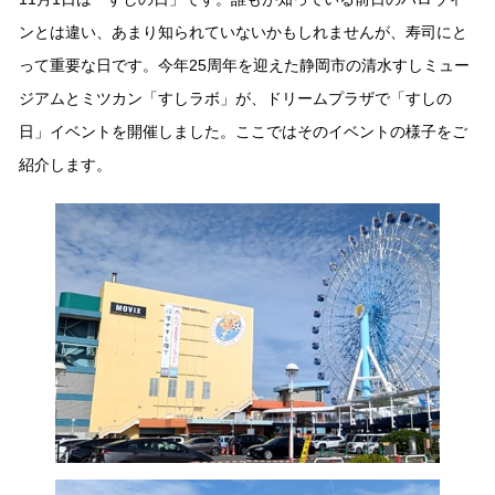
商品カテゴリ
ンとは違い、あまり知られていないかもしれませんが、寿司にと
って重要な日です。今年25周年を迎えた静岡市の清水すしミュー
新商品一覧
酢
調味酢
ジアムとミツカン「すしラボ」が、ドリームプラザで「すしの
キャンペーン情報
日」イベントを開催しました。ここではそのイベントの様子をご
紹介します。
お酢ドリンク
ぽん酢
ブランド・スペシャルサイト
ブランド・スペシャルサイト トップ
みりん風・料理酒
鍋用調味料
商品ブランドサイト
企業情報
Fibee（ファイビー）
国内事業概要
くらしプラ酢
つゆ
たれ
カンタン酢
ミツカングループについて
お酢ドリンク
ミツカンを知る
企業理念
スープ
中華
味ぽん
ぽん酢