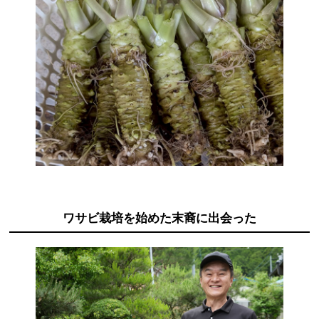
商品カテゴリ
新商品一覧
酢
調味酢
キャンペーン情報
お酢ドリンク
ぽん酢
ブランド・スペシャルサイト
ブランド・スペシャルサイト トップ
みりん風・料理酒
鍋用調味料
商品ブランドサイト
企業情報
Fibee（ファイビー）
国内事業概要
ワサビ栽培を始めた末裔に出会った
くらしプラ酢
つゆ
たれ
カンタン酢
ミツカングループについて
お酢ドリンク
ミツカンを知る
企業理念
スープ
中華
味ぽん
ぽん酢