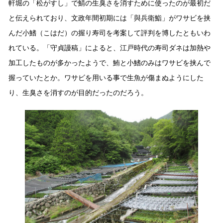
軒堀の「松がすし」で鯖の生臭さを消すために使ったのが最初だ
と伝えられており、文政年間初期には「與兵衛鮨」がワサビを挟
んだ小鰭（こはだ）の握り寿司を考案して評判を博したともいわ
れている。「守貞謾稿」によると、江戸時代の寿司ダネは加熱や
加工したものが多かったようで、鮪と小鰭のみはワサビを挟んで
握っていたとか。ワサビを用いる事で生魚が傷まぬようにした
り、生臭さを消すのが目的だったのだろう。