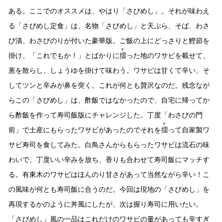
ある。ここでのオススメは、やはり「さびめし」。それが味わえ
る「さびめし定食」は、名物「さびめし」と天ぷら、そば、わさ
び漬、わさびのりが付いた豪華版。ご飯の上にどっさりと鰹節を
す
掛け、「これでもか！」とばかりに
擂
った地のワサビを載せて、
葱を散らし、しょうゆを掛けて味わう。ワサビは甘くて辛い、そ
してツンと辛みが鼻を突く。これが何とも贅沢なのだ。残念なが
らこの「さびめし」は、酢飯ではなかったので、自宅に帰ってか
ら酢飯を作って寿司飯版にチャレンジした。丁度「わさびの門
す
前」で土産にもらったワサビがあったのでそれを
擂
って自家製ワ
サビ寿司を食してみた。白鳥さんからもらったワサビは流石の味
わいで、丁度いい辛みを放ち、香りも合わせて寿司飯にマッチす
る。有東木のワサビはほんのり甘さがあって当然ながら辛い！こ
の風味が何とも寿司飯に合うのだ。今回は現地の「さびめし」を
再現するかのように丼風にしたが、次は握り寿司に用いたい。
「さびめし」風の一品はこれだけのワサビの量があっても辛すぎ