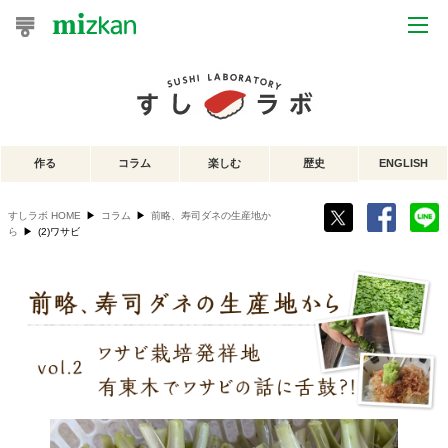
おうちレシピ
おすすめレシピ
作る
コラム
楽しむ
歴史
ENGLISH
レシピ特集
すしラボ HOME
▶
コラム
▶
前略、寿司ダネの生産地か
レシピカテゴリ一覧
ら
▶
(2)ワサビ
商品からレシピを探す
レシピ名特集
商品情報