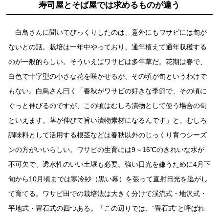
寿司屋とそば屋では求めるものが違う
白鳥さんに聞いてびっくりしたのは、意外にもワサビには旬が
ないとの話。栽培は一年中やっており、通年植えて通年収穫する
のが一般的らしい。そういえばワサビは多年草だ。花期は春で、
白色で十字型の小さな花を咲かせるが、その頃が旬というわけで
もない。白鳥さん曰く「春秋がワサビの好きな季節で、その頃に
ぐっと伸びるのですが、この頃はむしろ漬物として使う場合の旬
といえます。茎が伸びて旨い漬物素材になるんです」と。むしろ
調味料として活用する根茎などは春秋以外のじっくり育つシーズ
ンの方がいいらしい。ワサビの生育には9～16℃のきれいな水が
不可欠で、透水性のいい土壌も必要。強い日光を嫌うために4月下
旬から10月頃までは寒冷紗（黒い幕）を張って直射日光を逃がし
て育てる。ワサビ田での栽培法は大きく分けて渓流式・地沢式・
平地式・畳石式の四つある。「この辺りでは、“畳石式”と呼ばれ