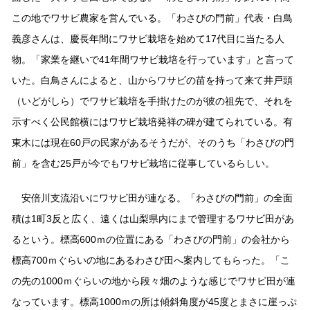
この地でワサビ農家を営んでいる。「わさびの門前」代表・白鳥
義彦さんは、慶長年間にワサビ栽培を始めて17代目に当たる人
物。「家業を継いで41年間ワサビ栽培を行っています」と言って
いた。白鳥さんによると、山からワサビの苗を持って来て井戸頭
（いどがしら）でワサビ栽培を手掛けたのが彼の祖先で、それを
示すべく公民館横にはワサビ栽培発祥の碑が建てられている。有
東木には現在60戸の民家があるそうだが、そのうち「わさびの門
前」を含む25戸が今でもワサビ栽培に従事しているらしい。
安倍川支流沿いにワサビ田が連なる。「わさびの門前」の全面
積は1町3反と広く、遠くは山梨県内にまで管理するワサビ田があ
るという。標高600ｍの位置にある「わさびの門前」の会社から
標高700ｍぐらいの地にあるわさび田へ案内してもらった。「こ
の先の1000ｍぐらいの地から段々畑のような感じでワサビ田が連
なっています。標高1000ｍの所は傾斜角度が45度とまさに崖っぷ