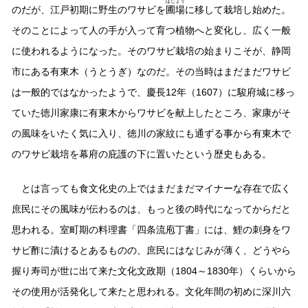
ほじょう
のだが、江戸初期に野生のワサビを
圃場
に移して栽培し始めた。
そのことによって人の手が入って育つ植物へと変化し、広く一般
に使われるようになった。そのワサビ栽培の始まりこそが、静岡
市にある有東木（うとうぎ）なのだ。その当時はまだまだワサビ
は一般的ではなかったようで、慶長12年（1607）に駿府城に移っ
ていた徳川家康に有東木からワサビを献上したところ、家康がそ
の風味をいたく気に入り、徳川の家紋にも通ずる事から有東木で
のワサビ栽培を幕府の庇護の下に置いたという歴史もある。
とは言っても食文化史の上ではまだまだマイナーな存在で広く
庶民にその風味が伝わるのは、もっと後の時代になってからだと
思われる。室町期の料理書「四条流庖丁書」には、鯉の刺身をワ
サビ酢に漬けるとあるものの、庶民にはなじみが薄く、どうやら
握り寿司が世に出て来た文化文政期（1804～1830年）くらいから
その使用が活発化して来たと思われる。文化年間の初めに深川六