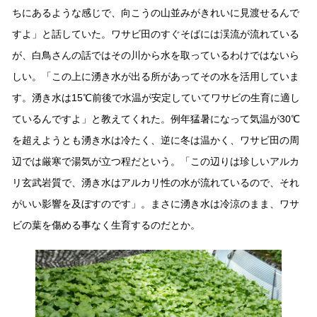
ちにあるような感じで、向こうの山並みがきれいに見渡せるんで
すよ」と話していた。ワサビ田のすぐそばには渓流が流れている
が、白鳥さんの話ではその川から水を取っているわけではないら
しい。「この上に湧き水が出る所があってその水を活用していま
す。湧き水は15℃前後で水温が安定していてワサビの生育に適し
ているんですよ」と教えてくれた。例年猛暑になって気温が30℃
を超えようとも湧き水は冷たく、逆に冬は温かく、ワサビ田の周
辺では厳寒で湯気が立つ程だという。「この辺りは珍しいアルカ
リ玄武岩質で、湧き水はアルカリ性の水が流れているので、それ
がいい影響を及ぼすのです」。まさに湧き水は冷涼のまま、ワサ
ビの葉を傷める事なく生育するのだとか。