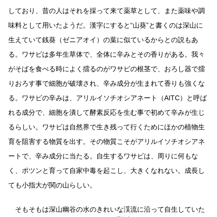
鍋奉行マニュアル
ミツカン公式通販
しており、昔の人はそれを採って来て薬草として、また薬味や調
キッザニア東京「ぽん酢工房」
ミツカンのCM
味料として用いたようだ。漢字にすると“山葵”と書くのは深山に
生えていて銭葵（ゼニアオイ）の葉に似ているからとの説もあ
ロングセラー商品 ＋ おすすめレシピ
る。ワサビは多年生草体で、全体に辛みとその香りがある。我々
人気商品 ＋ おすすめレシピ
がそばを食べる時によく擂るのがワサビの根茎で、おろし器で擂
りおろす事で細胞が破壊され、辛み成分が生まれて香りも強くな
る。ワサビの辛みは、アリルイソチオシアネート（AITC）と呼ば
検索
れる成分で、細胞を潰して酵素反応を生む事で初めて辛みが生じ
業務用サイト
ミツカングループについて
製造所固有記号一覧
るらしい。ワサビは自然界で生き残って行くためにほかの植物生
育を阻害する物質を出す。その物質こそがアリルイソチオシアネ
ートで、辛み成分に当たる。自生するワサビは、周りに何もな
く、ポツンと育って自家中毒を起こし、大きくなれない。成長し
ても小指大が関の山らしい。
そもそもは深山幽谷の水のきれいな渓流に沿って自生していた