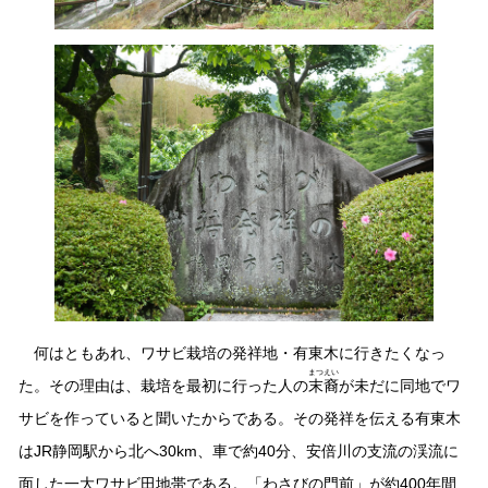
何はともあれ、ワサビ栽培の発祥地・有東木に行きたくなっ
まつえい
た。その理由は、栽培を最初に行った人の
末裔
が未だに同地でワ
サビを作っていると聞いたからである。その発祥を伝える有東木
はJR静岡駅から北へ30km、車で約40分、安倍川の支流の渓流に
面した一大ワサビ田地帯である。「わさびの門前」が約400年間