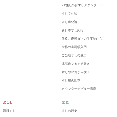
21世紀のおすしスタンダード
すし文化論
すし進化論
新日本すし紀行
前略、寿司ダネの生産地から
世界の寿司学入門
ご当地ずしの魅力
北海道ぐるぐる巻き
すしやのおかみ横丁
すし屋の四季
カウンターデビュー講座
楽しむ
歴 史
湾腕すし
すしの歴史