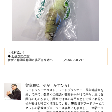
〈取材協力〉
◆
わさびの門前
住所／静岡県静岡市葵区有東木691 TEL／054-298-2121
曽我和弘（そが かずひろ）
フードジャーナリスト、フードプランナー。長年雑誌畑を
歩いて来て、数多くの雑誌や書籍を手がけて来た。主に食
関係のものが多く、関西では食の専門家として常に名前が
挙がるほど幅広く活躍している。JR西日本フードサービス
ネットの駅飲食プロデュース事業にも参画し、三宮駅中央