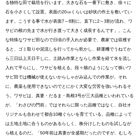
る独特な田で栽培を行います。大きな石を一番下に敷き、徐々に
石を小さくして設置。表面の20㎝くらいは砂状の作土を敷いてい
ます。こうする事で水が表面7～8割に。直下に2～3割が流れ、ワ
サビの根の先まで水が行き渡って大きく成長するんです」。こん
な特殊なワサビ田なので日頃の手入れが必要で、農家では収穫す
ると、ゴミ取りや泥流しを行ってから乾かし、耕運機でうねてか
ら三日以上天日干しに。土踏み作業とならし作業を経て水を流し
入れて平らにし、ワサビを植える。段々畑のようになって狭いワ
サビ田では機械が使えないからしゃがみ込んでの作業が。それ
に、農薬も使用できないのでとにかく大変な労苦を強いられるそ
う。ワサビは、真妻・だるま・島根3号が三大品種といわれている
が、「わさびの門前」ではそれらに限った品種ではなく、自社オ
リジナルも合わせて都合10種ぐらいを育てている。品種によって
は土地土地に合うものがあるらしく、株分けしたものを試しなが
ら植えるのだ。「50年前は真妻が全盛期だったのですが、むしろ