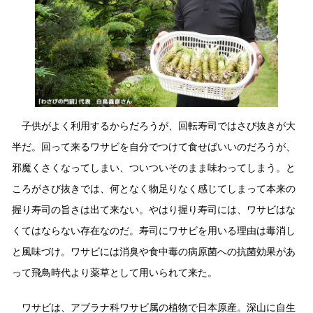
採用情報
環境への取り組み
かおりの蔵
ミツカンの歴史
クイック調味料
レモン果汁
ニュースリリース
つゆ
水の文化センター（アーカイブ）
鍋なび
ふりかけ
おすしの素
お客様相談センター
納豆のサイト
ZENB initiative
PIN印
子供がよく利用するからだろうが、回転寿司ではさび抜きが大
お客様の声をいかしました
炊き込みご飯の素
米飯用調味液
三ツ判山吹
半だ。回って来るワサビを自分でつけて食せばいいのだろうが、
販売終了製品のご案内
邪魔くさくなってしまい、ついついそのまま味わってしまう。と
千夜
MIM（ミツカンミュージアム）
ころがさび抜きでは、何となく物足りなく感じてしまって本来の
納豆
Fibee
よくあるご質問
スペシャルサイト
握り寿司の旨さは出て来ない。やはり握り寿司には、ワサビはな
お酢を知ろう！
各部門が大切にしていること
くてはならない存在なのだ。寿司にワサビを用いる理由は毒消し
お問い合わせ
すしラボ
と風味づけ。ワサビには消臭や食中毒の病原菌への抗菌効果があ
地図から取り扱い店舗を探す
って飛鳥時代より薬草として用いられて来た。
ぽん酢サワー
おいしさと健康への取り組み
納豆の豆知識
ワサビは、アブラナ科ワサビ属の植物で日本原産。深山に自生