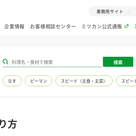
業務用サイト
企業情報
お客様相談センター
ミツカン公式通販
ミツカングループについて
検索
企業理念
ミツカンの
なす
ピーマン
スピード（主食・主菜）
スピー
ミツカングループの企
創業から現在
業理念をご紹介しま
ツカンの変革
す。
歴史をご紹介
ご紹介します。
環境への取り組み
水の文化
り方
（アーカ
酢
調味酢
お酢ドリンク
ぽん酢
みりん風・
ミツカンの環境への取
り組みをご紹介しま
1999年