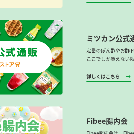
ミツカン公式
定番のぽん酢やお酢
ここでしか買えない
詳しくはこちら
Fibee腸内会
Fibee腸内会は、​F