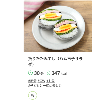
ー
お
折りたたみずし（ハム玉子サラ
ダ）
30
347
分
kcal
#節分
#GW
#お盆
#子どもと一緒に楽しむ
卵