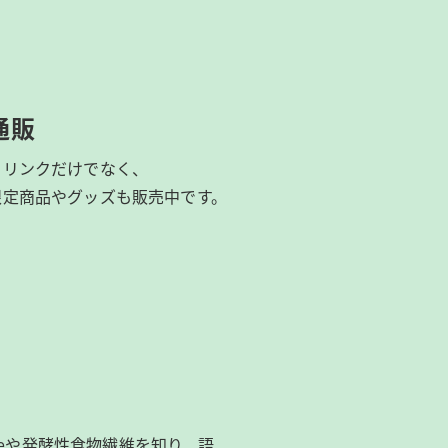
通販
ドリンクだけでなく、
限定商品やグッズも
販売中です。
ibeeや発酵性食物繊維を知り、語