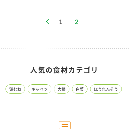
1
2
人気の食材カテゴリ
鶏むね
キャベツ
大根
白菜
ほうれんそう