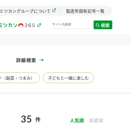
ミツカングループについて
製造所固有記号一覧
検索
製造所固有記号一覧
詳細検索
歴史
ド（副菜・つまみ）
子どもと一緒に楽しむ
までのミ
と挑戦の
します。
センター
ZENB initiative
35
件
イブ）
料理酒
鍋用調味料
つゆ
人気順
たれ
新着順
植物を可能な限りまる
ごと使ったZENBのコン
設立。「水」を