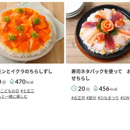
す。
テーマとし
活動を行っ
た。
MIM（ミツカンミュ
各部門が
スープ
中華
クイック調味料
レモン果汁
ふりか
ージアム）
いること
ミツカンの酢づくりの
「未来ビジ
歴史などが学べる体験
実現に向け
型博物館です。
取り組みを
す。
モンとイクラのちらしずし
寿司ネタパックを使って 
納豆
Fibee
キッザニア東京「ぽ
せちらし
0
470
分
kcal
ん酢工房」
20
456
分
kcal
#こどもの日
#七五三
味ぽんやお酢について
もと一緒に楽しむ
楽しく学べるパビリオ
#お正月
#節分
#ひなまつり
#GW
ンです。
ibee（ファイビ
くらしプラ酢
カンタン酢