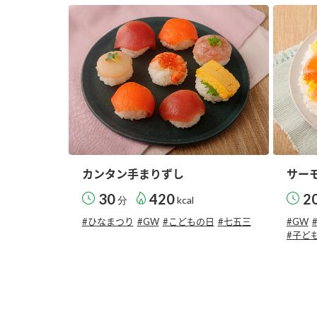
カンタン手まりずし
サー
30
420
2
分
kcal
#ひなまつり
#GW
#こどもの日
#七五三
#GW
#子ど
F