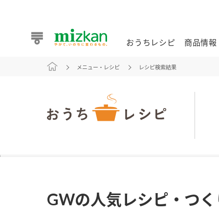
おうちレシピ
商品情報
メニュー・レシピ
レシピ検索結果
おうちレシピ
商品情報 トップ
企業情報 トップ
お客様相談センター トップ
ミツカン公式通販
業務用サイト
また食べたいが見つかる。ミツカンからのおすすめレシピを
GWの人気レシピ・つく
おうちレシピ トップ