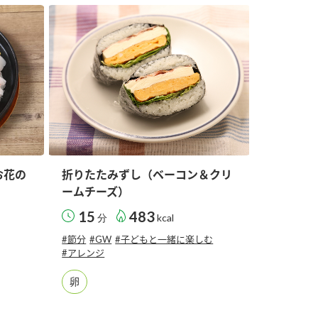
セプトをご紹介しま
た社会貢献
す。
ていまし
大切にして
おいしさと健康への
け
おすしの素
炊き込みご飯の素
米飯用調味液
取り組み
ョン宣言」
ミツカンの研究成果と
た各部門の
おいしさと健康に役立
ご紹介しま
つ情報をご紹介しま
す。
お花の
折りたたみずし（ベーコン＆クリ
ームチーズ）
15
483
分
kcal
#節分
#GW
#子どもと一緒に楽しむ
#アレンジ
卵
お酢ドリンク
味ぽん
ぽん酢