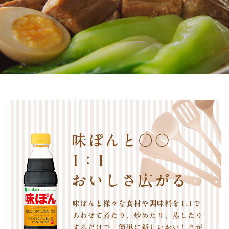
商品カテゴリ
新商品一覧
酢
調味酢
キャンペーン情報
お酢ドリンク
ぽん酢
ブランド・スペシャルサイト
ブランド・スペシャルサイト トップ
みりん風・料理酒
鍋用調味料
商品ブランドサイト
企業情報
Fibee（ファイビー）
国内事業概要
くらしプラ酢
つゆ
たれ
カンタン酢
ミツカングループについて
お酢ドリンク
ミツカンを知る
企業理念
スープ
中華
味ぽん
ぽん酢