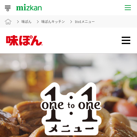
味ぽん
味ぽんキッチン
1to1メニュー
おうちレシピ
おすすめレシピ
レシピ特集
レシピカテゴリ一覧
商品からレシピを探す
レシピ名特集
商品情報