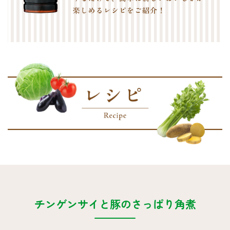
採用情報
環境への取り組み
かおりの蔵
ミツカンの歴史
クイック調味料
レモン果汁
ニュースリリース
つゆ
水の文化センター（アーカイブ）
鍋なび
ふりかけ
おすしの素
お客様相談センター
納豆のサイト
ZENB initiative
PIN印
お客様の声をいかしました
炊き込みご飯の素
米飯用調味液
三ツ判山吹
販売終了製品のご案内
千夜
MIM（ミツカンミュージアム）
納豆
Fibee
よくあるご質問
スペシャルサイト
お酢を知ろう！
各部門が大切にしていること
お問い合わせ
すしラボ
地図から取り扱い店舗を探す
ぽん酢サワー
チンゲンサイと豚のさっぱり角煮
おいしさと健康への取り組み
納豆の豆知識