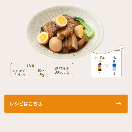
鍋奉行マニュアル
ミツカン公式通販
ミツカンのCM
キッザニア東京「ぽん酢工房」
ロングセラー商品 ＋ おすすめレシピ
人気商品 ＋ おすすめレシピ
検索
業務用サイト
ミツカングループについて
製造所固有記号一覧
レシピはこちら