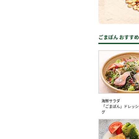
ー
ごまぽん おすす
お
海鮮サラダ
「ごまぽん」ドレッシ
グ