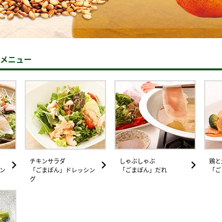
）
めメニュー
酢を知ろう！
すしラボ
ぽん酢サワー
チキンサラダ
しゃぶしゃぶ
鶏と
ン
「ごまぽん」ドレッシン
「ごまぽん」だれ
「ご
グ