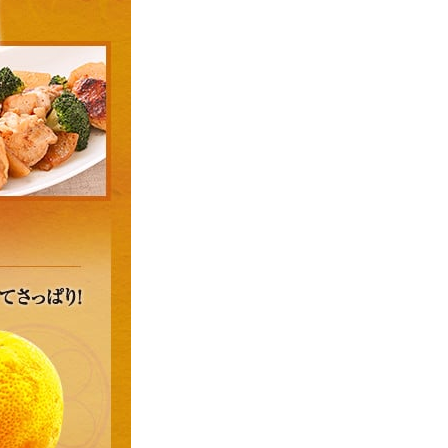
セプトをご紹介しま
た社会貢献
す。
ていまし
大切にして
おいしさと健康への
け
おすしの素
炊き込みご飯の素
米飯用調味液
取り組み
ョン宣言」
ミツカンの研究成果と
た各部門の
おいしさと健康に役立
ご紹介しま
つ情報をご紹介しま
す。
お酢ドリンク
味ぽん
ぽん酢