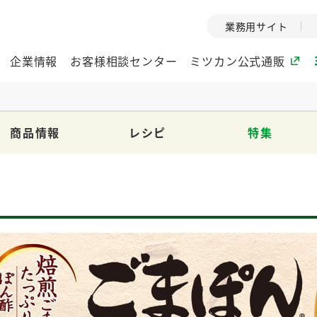
業務用サイト
企業情報
お客様相談センター
ミツカン公式通販
商品情報
レシピ
特集
ミツカングループについて
企業理念
ミツカンの
ミツカングループの企
創業から現在
業理念をご紹介しま
ツカンの変革
す。
歴史をご紹介
ご紹介します。
環境への取り組み
水の文化
（アーカ
酢
調味酢
お酢ドリンク
ぽん酢
みりん風・
ミツカンの環境への取
り組みをご紹介しま
1999年