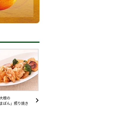
納豆の豆知識
鍋奉行マニュアル
ミツカンのCM
大根の
まぽん」照り焼き