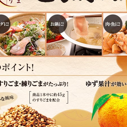
す。
テーマとし
活動を行っ
た。
MIM（ミツカンミュ
各部門が
スープ
中華
クイック調味料
レモン果汁
ふりか
ージアム）
いること
ミツカンの酢づくりの
「未来ビジ
歴史などが学べる体験
実現に向け
型博物館です。
取り組みを
す。
納豆
Fibee
キッザニア東京「ぽ
ん酢工房」
味ぽんやお酢について
楽しく学べるパビリオ
ンです。
ibee（ファイビ
くらしプラ酢
カンタン酢