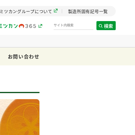
ミツカングループについて
製造所固有記号一覧
検索
お問い合わせ
製造所固有記号一覧
歴史
までのミ
と挑戦の
します。
センター
ZENB initiative
イブ）
料理酒
鍋用調味料
つゆ
たれ
植物を可能な限りまる
ごと使ったZENBのコン
設立。「水」を