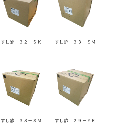
すし酢 ３２－ＳＫ
すし酢 ３３－ＳＭ
納豆の豆知識
鍋奉行マニュアル
ミツカンのCM
すし酢 ３８－ＳＭ
すし酢 ２９－ＹＥ