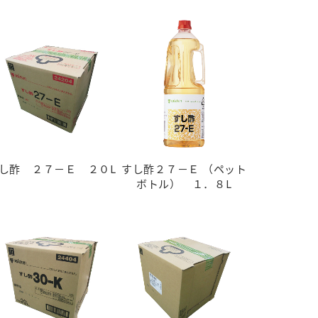
し酢 ２７－Ｅ ２０L
すし酢２７－Ｅ （ペット
ボトル） １．８L