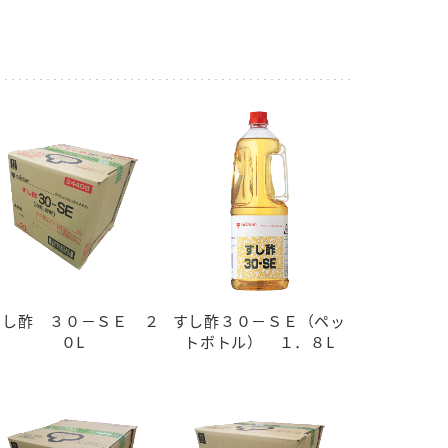
セプトをご紹介しま
た社会貢献
す。
ていまし
大切にして
おいしさと健康への
け
おすしの素
炊き込みご飯の素
米飯用調味液
取り組み
ョン宣言」
ミツカンの研究成果と
た各部門の
おいしさと健康に役立
ご紹介しま
つ情報をご紹介しま
す。
すし酢 ３０－ＳＥ ２
すし酢３０－ＳＥ（ペッ
０L
トボトル） １．８L
お酢ドリンク
味ぽん
ぽん酢