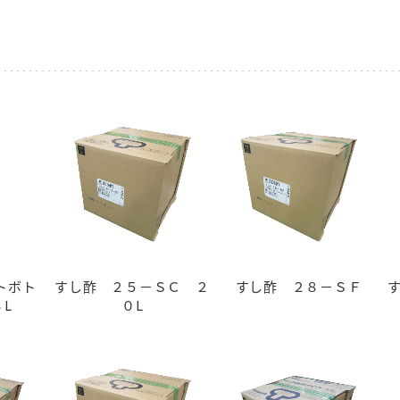
す。
テーマとし
活動を行っ
た。
MIM（ミツカンミュ
各部門が
スープ
中華
クイック調味料
レモン果汁
ふりか
ージアム）
いること
ミツカンの酢づくりの
「未来ビジ
歴史などが学べる体験
実現に向け
型博物館です。
取り組みを
す。
納豆
Fibee
キッザニア東京「ぽ
ん酢工房」
味ぽんやお酢について
トボト
すし酢 ２５－ＳＣ ２
すし酢 ２８－ＳＦ
楽しく学べるパビリオ
L
０L
ンです。
ibee（ファイビ
くらしプラ酢
カンタン酢