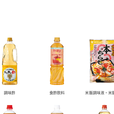
調味酢
食酢飲料
米飯調味液・米