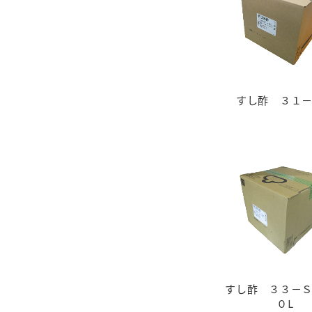
ー
すし酢 ３１
お
すし酢 ３３－
０L