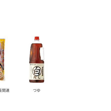
飯関連
つゆ