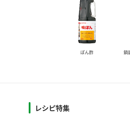
ぽん酢
鍋
レシピ特集