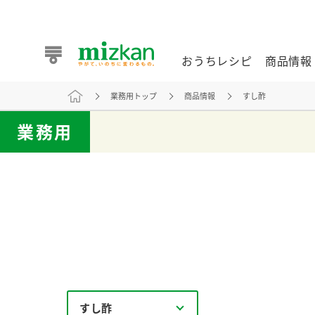
おうちレシピ
商品情報
業務用トップ
商品情報
すし酢
おうちレシピ
商品情報 トップ
企業情報 トップ
お客様相談センター トップ
ミツカン公式通販
業務用
業務用サイト
また食べたいが見つかる。ミツカンからのおすすめレシピを
おうちレシピ トップ
すし酢