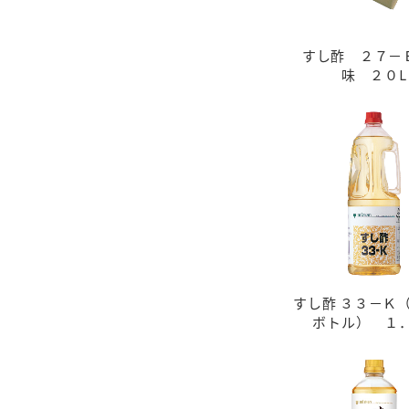
すし酢 ２７－
味 ２０L
すし酢 ３３－Ｋ
ボトル） １．