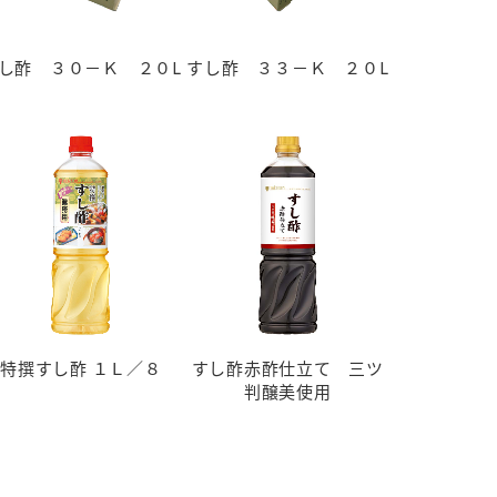
し酢 ３０－Ｋ ２０L
すし酢 ３３－Ｋ ２０L
特撰すし酢 １Ｌ／８
すし酢赤酢仕立て 三ツ
判醸美使用