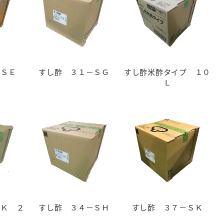
）
－ＳＥ
すし酢 ３１－ＳＧ
すし酢米酢タイプ １０
Ｌ
酢を知ろう！
すしラボ
ぽん酢サワー
ＳＫ ２
すし酢 ３４－ＳＨ
すし酢 ３７－ＳＫ