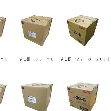
－ＹＧ
すし酢 ３５－ＹＬ
すし酢 ２７－Ｂ ２０L
す