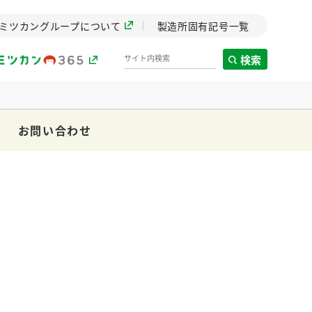
ミツカングループについて
製造所固有記号一覧
検索
お問い合わせ
製造所固有記号一覧
歴史
までのミ
と挑戦の
します。
センター
ZENB initiative
イブ）
料理酒
鍋用調味料
つゆ
たれ
植物を可能な限りまる
ごと使ったZENBのコン
設立。「水」を