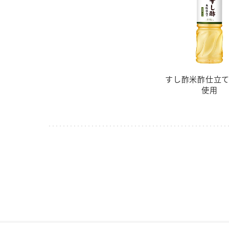
すし酢米酢仕立
使用