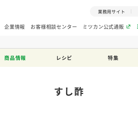
業務用サイト
企業情報
お客様相談センター
ミツカン公式通販
商品情報
レシピ
特集
ミツカングループについて
企業理念
ミツカンの
ミツカングループの企
創業から現在
すし酢
業理念をご紹介しま
ツカンの変革
す。
歴史をご紹介
ご紹介します。
環境への取り組み
水の文化
（アーカ
酢
調味酢
お酢ドリンク
ぽん酢
みりん風・
ミツカンの環境への取
り組みをご紹介しま
1999年