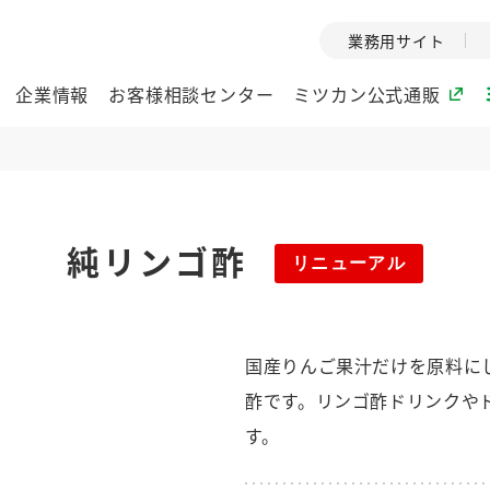
業務用サイト
企業情報
お客様相談センター
ミツカン公式通販
ミツカングループについて
純リンゴ酢
リニューアル
企業理念
ミツカンの
ミツカングループの企
創業から現在
業理念をご紹介しま
ツカンの変革
す。
歴史をご紹介
国産りんご果汁だけを原料に
ご紹介します。
酢です。リンゴ酢ドリンクや
環境への取り組み
水の文化
す。
（アーカ
酢
調味酢
お酢ドリンク
ぽん酢
みりん風・
ミツカンの環境への取
り組みをご紹介しま
1999年