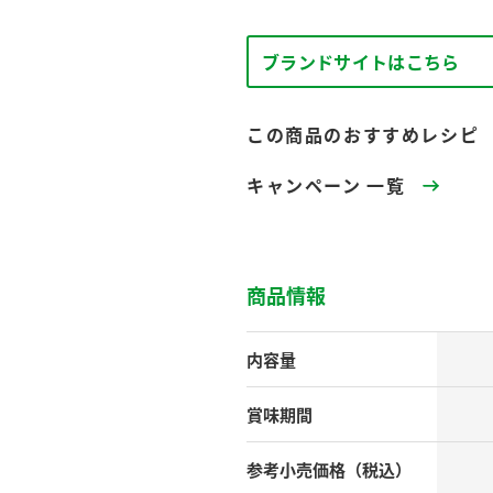
す。
テーマとし
活動を行っ
た。
ブランドサイトはこちら
MIM（ミツカンミュ
各部門が
スープ
中華
クイック調味料
レモン果汁
ふりか
この商品のおすすめレシピ
ージアム）
いること
ミツカンの酢づくりの
「未来ビジ
キャンペーン 一覧
歴史などが学べる体験
実現に向け
型博物館です。
取り組みを
す。
納豆
Fibee
キッザニア東京「ぽ
商品情報
ん酢工房」
味ぽんやお酢について
内容量
楽しく学べるパビリオ
ンです。
賞味期間
参考小売
価格（税込）
ibee（ファイビ
くらしプラ酢
カンタン酢