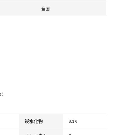
全国
納豆の豆知識
鍋奉行マニュアル
ミツカンのCM
り）
炭水化物
8.1g