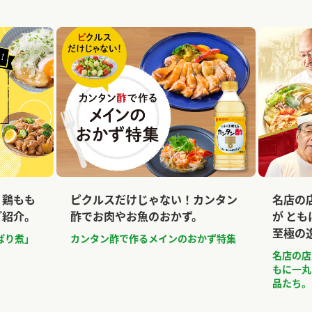
、鶏もも
ピクルスだけじゃない！カンタン
名店の
ご紹介。
酢でお肉やお魚のおかず。
が と
至極の
ぱり煮」
カンタン酢で作るメインのおかず特集
名店の店
もに一丸
品たち。