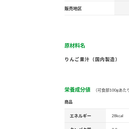
）
販売地区
原材料名
酢を知ろう！
すしラボ
ぽん酢サワー
りんご果汁（国内製造）
栄養成分値
（可食部100gあた
商品
エネルギー
28kcal