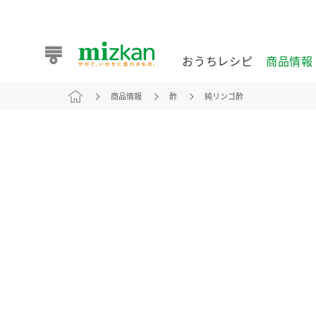
おうちレシピ
商品情報
商品情報
酢
純リンゴ酢
おうちレシピ
商品情報 トップ
企業情報 トップ
お客様相談センター トップ
ミツカン公式通販
業務用サイト
また食べたいが見つかる。ミツカンからのおすすめレシピを
おうちレシピ トップ