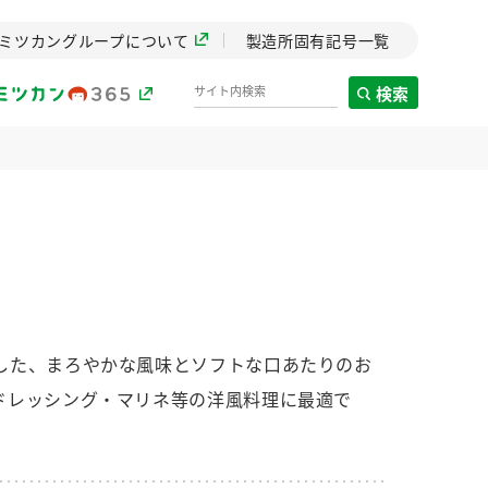
ミツカングループについて
製造所固有記号一覧
検索
製造所固有記号一覧
歴史
までのミ
と挑戦の
します。
した、まろやかな風味とソフトな口あたりのお
ドレッシング・マリネ等の洋風料理に最適で
センター
ZENB initiative
イブ）
料理酒
鍋用調味料
つゆ
たれ
植物を可能な限りまる
ごと使ったZENBのコン
設立。「水」を