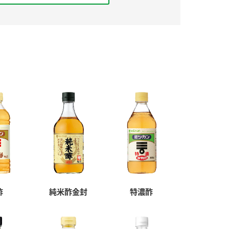
酢
純米酢金封
特濃酢