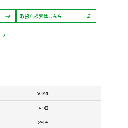
セプトをご紹介しま
た社会貢献
す。
ていまし
取扱店検索はこちら
大切にして
おいしさと健康への
け
おすしの素
炊き込みご飯の素
米飯用調味液
取り組み
ョン宣言」
ミツカンの研究成果と
た各部門の
おいしさと健康に役立
ご紹介しま
つ情報をご紹介しま
す。
500ML
360日
594円
お酢ドリンク
味ぽん
ぽん酢