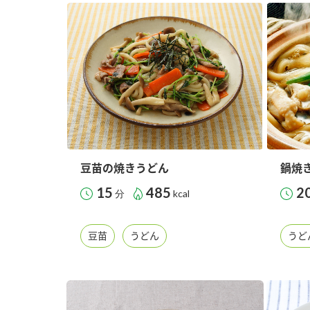
ー
お
豆苗の焼きうどん
鍋焼
15
485
2
分
kcal
豆苗
うどん
うど