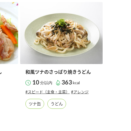
セプトをご紹介しま
た社会貢献
す。
ていまし
大切にして
おいしさと健康への
け
おすしの素
炊き込みご飯の素
米飯用調味液
取り組み
ョン宣言」
ミツカンの研究成果と
た各部門の
おいしさと健康に役立
ご紹介しま
つ情報をご紹介しま
す。
ん
和風ツナのさっぱり焼きうどん
10
363
分以内
kcal
#スピード（主食・主菜）
#アレンジ
ツナ缶
うどん
お酢ドリンク
味ぽん
ぽん酢