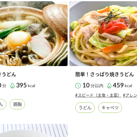
）
酢を知ろう！
すしラボ
ぽん酢サワー
きうどん
簡単！さっぱり焼きうどん
0
395
10
459
分
kcal
分以内
kcal
#スピード（主食・主菜）
#アレ
ん
鶏胸
うどん
キャベツ