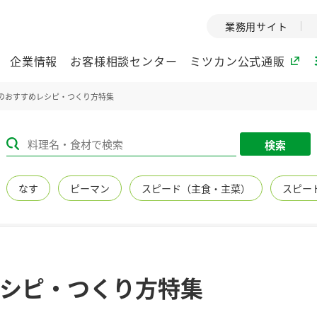
業務用サイト
企業情報
お客様相談センター
ミツカン公式通販
のおすすめレシピ・つくり方特集
ミツカングループについて
検索
企業理念
ミツカンの
なす
ピーマン
スピード（主食・主菜）
スピー
ミツカングループの企
創業から現在
業理念をご紹介しま
ツカンの変革
す。
歴史をご紹介
ご紹介します。
環境への取り組み
水の文化
シピ・つくり方特集
（アーカ
酢
調味酢
お酢ドリンク
ぽん酢
みりん風・
ミツカンの環境への取
り組みをご紹介しま
1999年