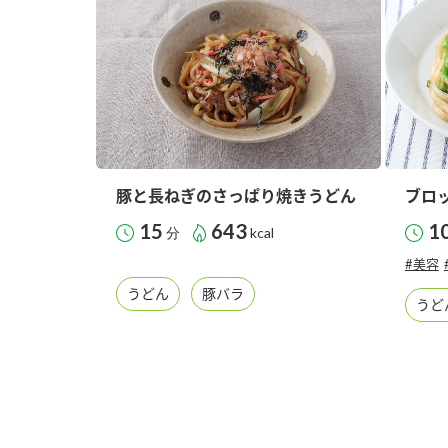
豚と長ねぎのさっぱり焼きうどん
ブロ
15
643
1
分
kcal
#美容
うどん
豚バラ
うど