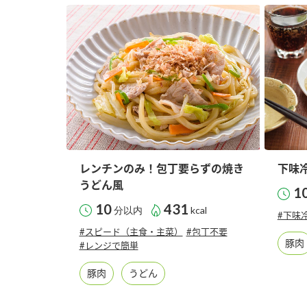
レンチンのみ！包丁要らずの焼き
下味
うどん風
1
10
431
分以内
kcal
#下味
#スピード（主食・主菜）
#包丁不要
豚肉
#レンジで簡単
豚肉
うどん
F