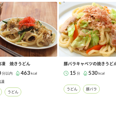
す。
テーマとし
活動を行っ
た。
MIM（ミツカンミュ
各部門が
スープ
中華
クイック調味料
レモン果汁
ふりか
ージアム）
いること
ミツカンの酢づくりの
「未来ビジ
歴史などが学べる体験
実現に向け
型博物館です。
取り組みを
す。
冷凍 焼きうどん
豚バラキャベツの焼きうど
納豆
Fibee
キッザニア東京「ぽ
0
463
15
530
分以内
kcal
分
kcal
ん酢工房」
冷凍
味ぽんやお酢について
楽しく学べるパビリオ
うどん
豚バラ
うどん
ンです。
ibee（ファイビ
くらしプラ酢
カンタン酢