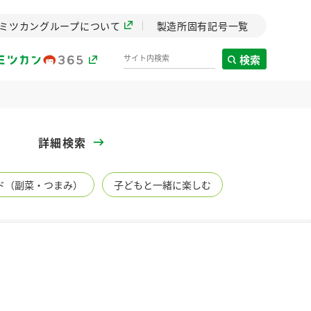
ミツカングループについて
製造所固有記号一覧
検索
製造所固有記号一覧
詳細検索
歴史
ド（副菜・つまみ）
子どもと一緒に楽しむ
までのミ
と挑戦の
します。
センター
ZENB initiative
イブ）
料理酒
鍋用調味料
つゆ
たれ
植物を可能な限りまる
ごと使ったZENBのコン
設立。「水」を