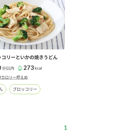
ッコリーといかの焼きうどん
0
273
分以内
kcal
#カロリー控えめ
ん
ブロッコリー