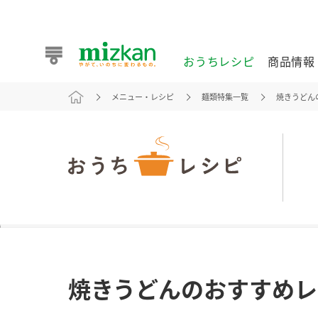
おうちレシピ
商品情報
メニュー・レシピ
麺類特集一覧
焼きうどん
おうちレシピ
商品情報 トップ
企業情報 トップ
お客様相談センター トップ
ミツカン公式通販
業務用サイト
また食べたいが見つかる。ミツカンからのおすすめレシピを
焼きうどんのおすすめレ
おうちレシピ トップ