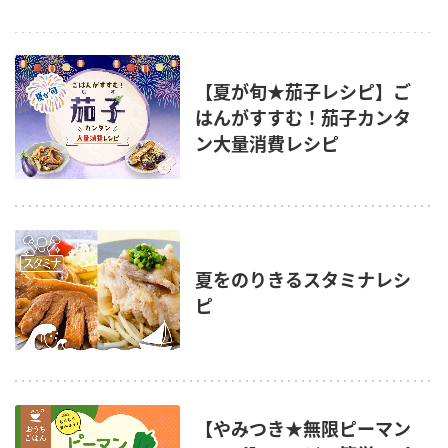
【夏が旬★茄子レシピ】ご
はんがすすむ！茄子カンタ
ン大量消費レシピ
夏をのりきるスタミナレシ
ピ
【やみつき★無限ピーマン