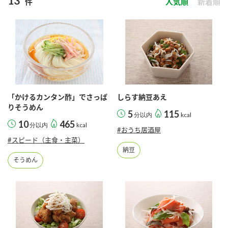
13
件
人気順
新着順
商品カテゴリ
新商品一覧
酢
調味酢
キャンペーン情報
お酢ドリンク
ぽん酢
ブランド・スペシャルサイト
「かけるカンタン酢」でさっぱ
しらす納豆あえ
ブランド・スペシャルサイト トップ
りそうめん
5
115
分以内
kcal
みりん風・料理酒
鍋用調味料
10
465
商品ブランドサイト
分以内
kcal
企業情報
#おうち居酒屋
Fibee（ファイビー）
#スピード（主食・主菜）
納豆
国内事業概要
くらしプラ酢
そうめん
つゆ
たれ
カンタン酢
ミツカングループについて
お酢ドリンク
ミツカンを知る
企業理念
スープ
中華
味ぽん
ぽん酢