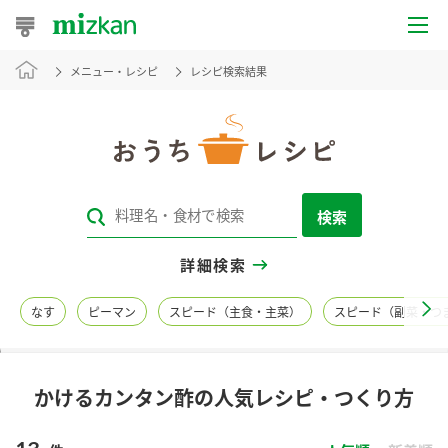
メニュー・レシピ
レシピ検索結果
おうちレシピ
おすすめレシピ
レシピ特集
検索
レシピカテゴリ一覧
詳細検索
商品からレシピを探す
なす
ピーマン
スピード（主食・主菜）
スピード（副菜・つ
レシピ名特集
かけるカンタン酢の人気レシピ・つくり方
商品情報