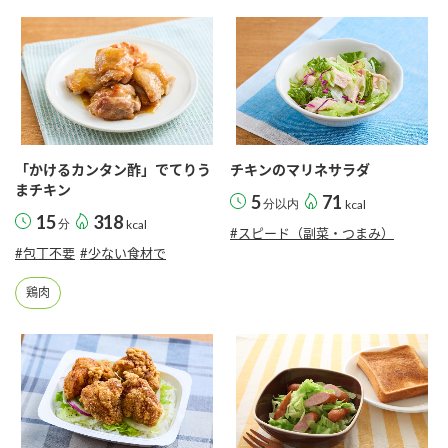
鍋奉行マニュアル
ミツカン公式通販
ミツカンのCM
キッザニア東京「ぽん酢工房」
ロングセラー商品 ＋ おすすめレシピ
人気商品 ＋ おすすめレシピ
「かけるカンタン酢」でてりう
チキンのマリネサラダ
まチキン
5
71
検索
分以内
kcal
15
318
分
kcal
#スピード（副菜・つまみ）
#包丁不要
#少ない食材で
業務用サイト
ミツカングループについて
製造所固有記号一覧
鶏肉