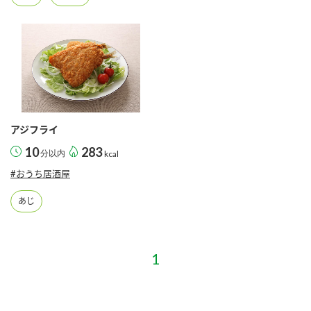
アジフライ
10
283
分以内
kcal
#おうち居酒屋
あじ
1