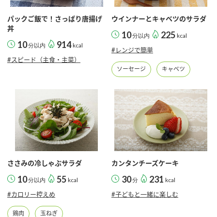
パックご飯で！さっぱり唐揚げ
ウインナーとキャベツのサラダ
丼
10
225
分以内
kcal
10
914
分以内
kcal
#レンジで簡単
#スピード（主食・主菜）
ソーセージ
キャベツ
ささみの冷しゃぶサラダ
カンタンチーズケーキ
10
55
30
231
分以内
kcal
分
kcal
#カロリー控えめ
#子どもと一緒に楽しむ
鶏肉
玉ねぎ