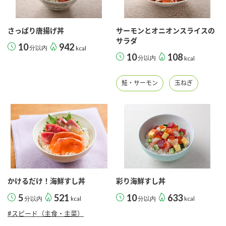
採用情報
環境への取り組み
かおりの蔵
ミツカンの歴史
クイック調味料
レモン果汁
ニュースリリース
さっぱり唐揚げ丼
サーモンとオニオンスライスの
つゆ
サラダ
水の文化センター（アーカイブ）
10
942
分以内
kcal
鍋なび
10
108
ふりかけ
分以内
おすしの素
kcal
お客様相談センター
納豆のサイト
ZENB initiative
鮭・サーモン
玉ねぎ
PIN印
お客様の声をいかしました
炊き込みご飯の素
米飯用調味液
三ツ判山吹
販売終了製品のご案内
千夜
MIM（ミツカンミュージアム）
納豆
Fibee
よくあるご質問
スペシャルサイト
お酢を知ろう！
各部門が大切にしていること
お問い合わせ
すしラボ
かけるだけ！海鮮すし丼
彩り海鮮すし丼
地図から取り扱い店舗を探す
5
521
10
633
ぽん酢サワー
分以内
kcal
分以内
kcal
おいしさと健康への取り組み
#スピード（主食・主菜）
納豆の豆知識