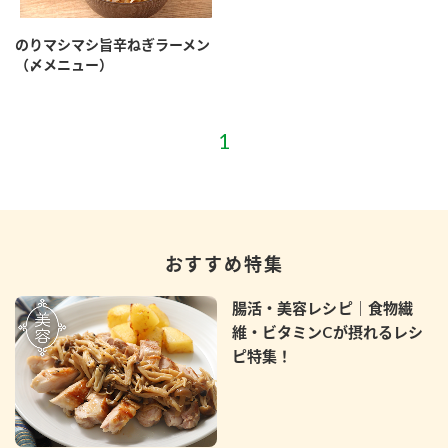
採用情報
環境への取り組み
かおりの蔵
ミツカンの歴史
クイック調味料
レモン果汁
のりマシマシ旨辛ねぎラーメン
ニュースリリース
（〆メニュー）
つゆ
水の文化センター（アーカイブ）
鍋なび
ふりかけ
おすしの素
お客様相談センター
納豆のサイト
ZENB initiative
PIN印
お客様の声をいかしました
炊き込みご飯の素
米飯用調味液
三ツ判山吹
販売終了製品のご案内
千夜
MIM（ミツカンミュージアム）
おすすめ特集
納豆
Fibee
よくあるご質問
スペシャルサイト
腸活・美容レシピ｜食物繊
お酢を知ろう！
各部門が大切にしていること
維・ビタミンCが摂れるレシ
お問い合わせ
すしラボ
ピ特集！
地図から取り扱い店舗を探す
ぽん酢サワー
おいしさと健康への取り組み
納豆の豆知識