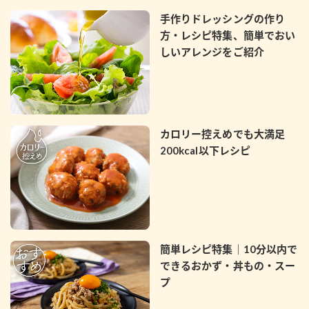
鍋奉行マニュアル
ミツカン公式通販
手作りドレッシングの作り
ミツカンのCM
キッザニア東京「ぽん酢工房」
方・レシピ特集、簡単でおい
しいアレンジをご紹介
ロングセラー商品 ＋ おすすめレシピ
人気商品 ＋ おすすめレシピ
カロリー控えめでも大満足
検索
200kcal以下レシピ
業務用サイト
ミツカングループについて
製造所固有記号一覧
簡単レシピ特集｜10分以内で
できるおかず・丼もの・スー
プ