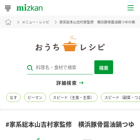
メニュー・レシピ
家系総本山吉村家監修 横浜豚骨醤油鍋つゆの検索
おうちレシピ
おすすめレシピ
レシピ特集
検索
レシピカテゴリ一覧
詳細検索
商品からレシピを探す
なす
ピーマン
スピード（主食・主菜）
スピード（副菜・つ
レシピ名特集
#家系総本山吉村家監修 横浜豚骨醤油鍋つゆ
商品情報