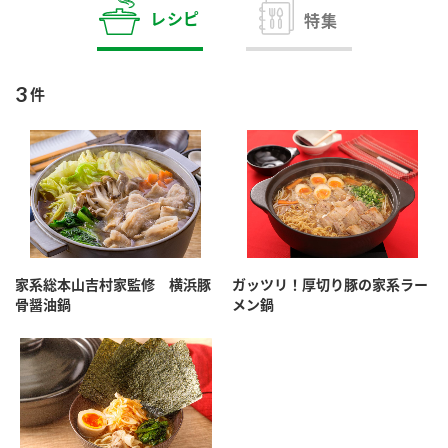
商品カテゴリ
レシピ
特集
新商品一覧
酢
調味酢
3
件
キャンペーン情報
お酢ドリンク
ぽん酢
ブランド・スペシャルサイト
ブランド・スペシャルサイト トップ
みりん風・料理酒
鍋用調味料
商品ブランドサイト
企業情報
Fibee（ファイビー）
家系総本山吉村家監修 横浜豚
ガッツリ！厚切り豚の家系ラー
国内事業概要
くらしプラ酢
骨醤油鍋
メン鍋
つゆ
たれ
カンタン酢
ミツカングループについて
お酢ドリンク
ミツカンを知る
企業理念
スープ
中華
味ぽん
ぽん酢