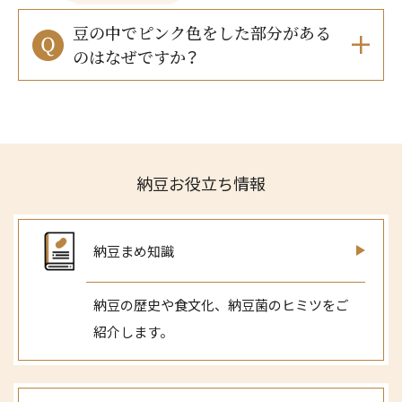
鍋奉行マニュアル
ミツカン公式通販
豆の中でピンク色をした部分がある
キッザニア東京「ぽん酢工房」
ミツカンのCM
のはなぜですか？
ロングセラー商品 ＋ おすすめレシピ
人気商品 ＋ おすすめレシピ
納豆お役立ち情報
検索
業務用サイト
ミツカングループについて
製造所固有記号一覧
納豆まめ知識
納豆の歴史や食文化、納豆菌のヒミツをご
紹介します。