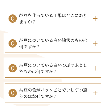
採用情報
環境への取り組み
かおりの蔵
ミツカンの歴史
クイック調味料
レモン果汁
ニュースリリース
納豆を作っている工場はどこにあり
つゆ
水の文化センター（アーカイブ）
ますか？
鍋なび
ふりかけ
おすしの素
お客様相談センター
納豆のサイト
納豆についている白い綿状のものは
ZENB initiative
PIN印
お客様の声をいかしました
何ですか？
炊き込みご飯の素
米飯用調味液
三ツ判山吹
販売終了製品のご案内
千夜
MIM（ミツカンミュージアム）
納豆についている白いつぶつぶとし
納豆
Fibee
よくあるご質問
スペシャルサイト
たものは何ですか？
お酢を知ろう！
各部門が大切にしていること
お問い合わせ
すしラボ
納豆の色がパックごとで少しずつ違
地図から取り扱い店舗を探す
ぽん酢サワー
うのはなぜですか？
おいしさと健康への取り組み
納豆の豆知識