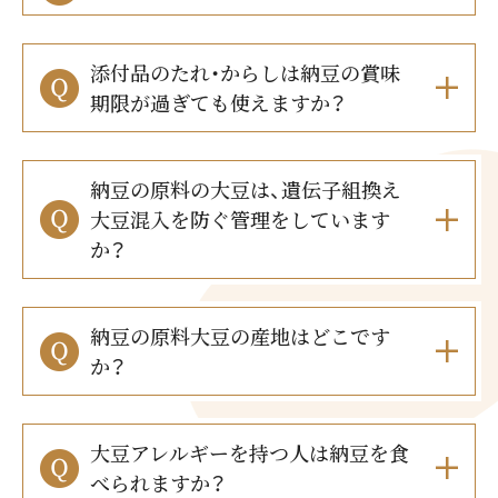
商品カテゴリ
添付品のたれ・からしは納豆の賞味
新商品一覧
酢
調味酢
期限が過ぎても使えますか？
キャンペーン情報
お酢ドリンク
ぽん酢
ブランド・スペシャルサイト
納豆の原料の大豆は、遺伝子組換え
大豆混入を防ぐ管理をしています
ブランド・スペシャルサイト トップ
か？
みりん風・料理酒
鍋用調味料
商品ブランドサイト
企業情報
Fibee（ファイビー）
納豆の原料大豆の産地はどこです
国内事業概要
くらしプラ酢
つゆ
たれ
か？
カンタン酢
ミツカングループについて
お酢ドリンク
ミツカンを知る
企業理念
スープ
中華
大豆アレルギーを持つ人は納豆を食
味ぽん
べられますか？
ぽん酢