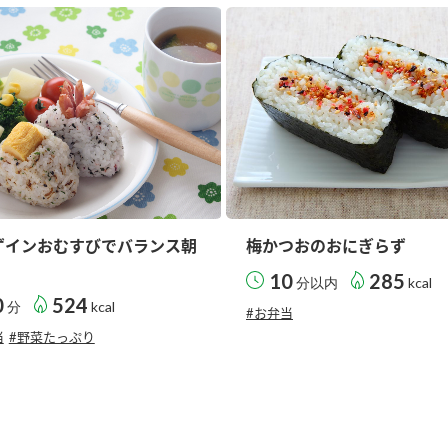
す。
テーマとし
活動を行っ
た。
MIM（ミツカンミュ
各部門が
スープ
中華
クイック調味料
レモン果汁
ふりか
ージアム）
いること
ミツカンの酢づくりの
「未来ビジ
歴史などが学べる体験
実現に向け
型博物館です。
取り組みを
す。
ずインおむすびでバランス朝
梅かつおのおにぎらず
納豆
Fibee
キッザニア東京「ぽ
10
285
分以内
kcal
ん酢工房」
0
524
分
kcal
#お弁当
味ぽんやお酢について
楽しく学べるパビリオ
当
#野菜たっぷり
ンです。
ibee（ファイビ
くらしプラ酢
カンタン酢