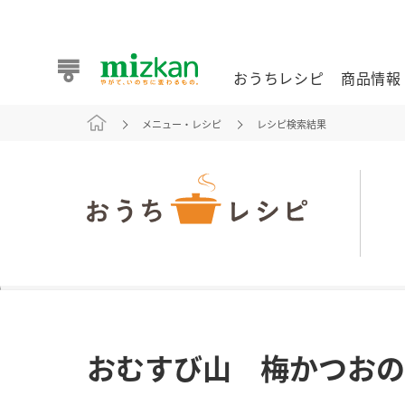
おうちレシピ
商品情報
メニュー・レシピ
レシピ検索結果
おうちレシピ
商品情報 トップ
企業情報 トップ
お客様相談センター トップ
ミツカン公式通販
業務用サイト
また食べたいが見つかる。ミツカンからのおすすめレシピを
おむすび山 梅かつおの
おうちレシピ トップ