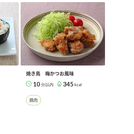
セプトをご紹介しま
た社会貢献
す。
ていまし
大切にして
おいしさと健康への
け
おすしの素
炊き込みご飯の素
米飯用調味液
取り組み
ョン宣言」
ミツカンの研究成果と
た各部門の
おいしさと健康に役立
ご紹介しま
つ情報をご紹介しま
す。
焼き鳥 梅かつお風味
10
345
分以内
kcal
鶏肉
お酢ドリンク
味ぽん
ぽん酢