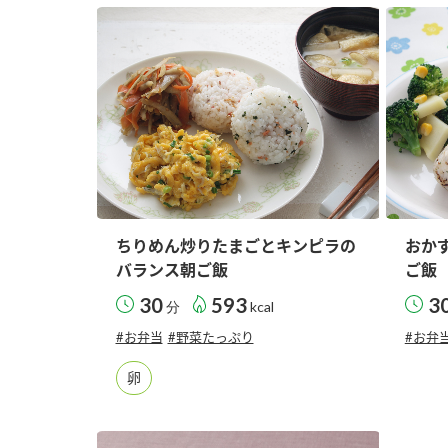
ちりめん炒りたまごとキンピラの
おか
バランス朝ご飯
ご飯
30
593
3
分
kcal
#お弁当
#野菜たっぷり
#お弁
卵
F