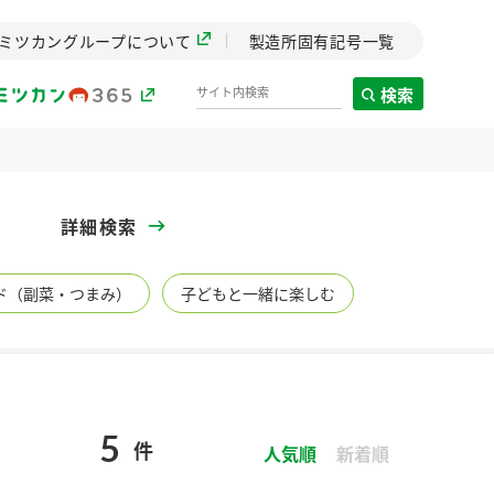
ミツカングループについて
製造所固有記号一覧
検索
製造所固有記号一覧
詳細検索
歴史
ド（副菜・つまみ）
子どもと一緒に楽しむ
までのミ
と挑戦の
します。
センター
ZENB initiative
5
件
イブ）
料理酒
鍋用調味料
つゆ
人気順
たれ
新着順
植物を可能な限りまる
ごと使ったZENBのコン
設立。「水」を