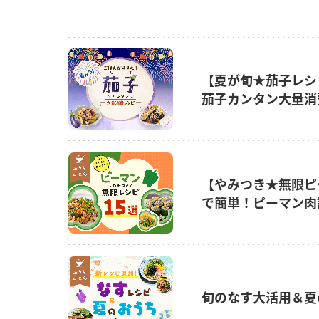
【夏が旬★茄子レシ
茄子カンタン大量消
【やみつき★無限ピ
で簡単！ピーマン肉
旬のなす大活用＆夏