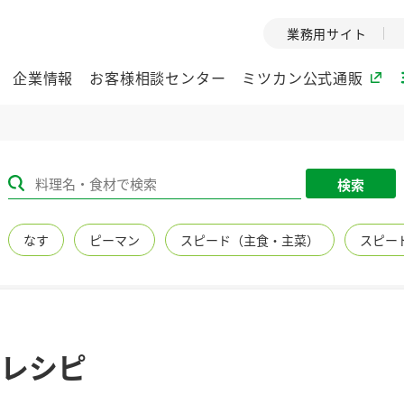
業務用サイト
企業情報
お客様相談センター
ミツカン公式通販
ミツカングループについて
検索
企業理念
ミツカンの
なす
ピーマン
スピード（主食・主菜）
スピー
ミツカングループの企
創業から現在
業理念をご紹介しま
ツカンの変革
す。
歴史をご紹介
ご紹介します。
環境への取り組み
水の文化
レシピ
（アーカ
酢
調味酢
お酢ドリンク
ぽん酢
みりん風・
ミツカンの環境への取
り組みをご紹介しま
1999年