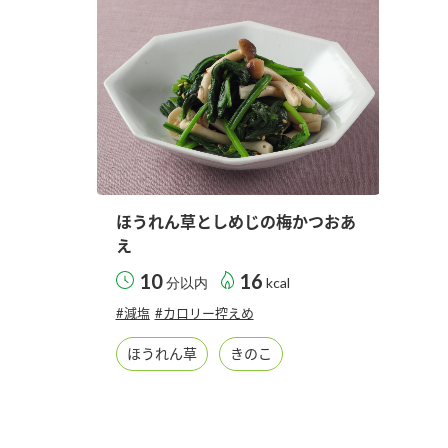
ー
お
ほうれん草としめじの梅かつおあ
え
10
16
分以内
kcal
#減塩
#カロリー控えめ
ほうれん草
きのこ