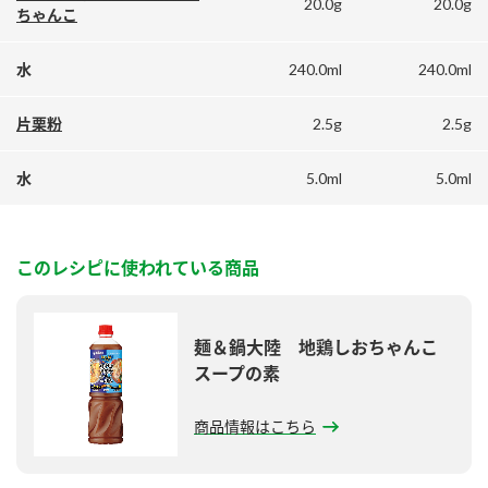
20.0g
20.0g
鍋奉行マニュアル
ちゃんこ
ミツカン公式通販
ミツカンのCM
キッザニア東京「ぽん酢工房」
240.0ml
240.0ml
水
ロングセラー商品 ＋ おすすめレシピ
2.5g
2.5g
片栗粉
人気商品 ＋ おすすめレシピ
5.0ml
5.0ml
水
検索
このレシピに使われている商品
業務用サイト
ミツカングループについて
製造所固有記号一覧
麺＆鍋大陸 地鶏しおちゃんこ
スープの素
商品情報はこちら