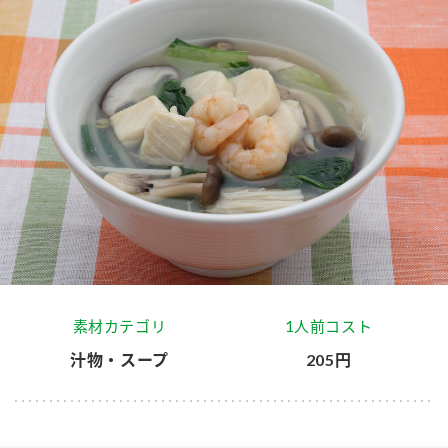
商品カテゴリ
新商品一覧
酢
調味酢
キャンペーン情報
お酢ドリンク
ぽん酢
ブランド・スペシャルサイト
ブランド・スペシャルサイト トップ
みりん風・料理酒
鍋用調味料
商品ブランドサイト
企業情報
Fibee（ファイビー）
国内事業概要
くらしプラ酢
つゆ
たれ
素材カテゴリ
1人前コスト
カンタン酢
ミツカングループについて
汁物・スープ
205円
お酢ドリンク
ミツカンを知る
企業理念
スープ
中華
味ぽん
ぽん酢