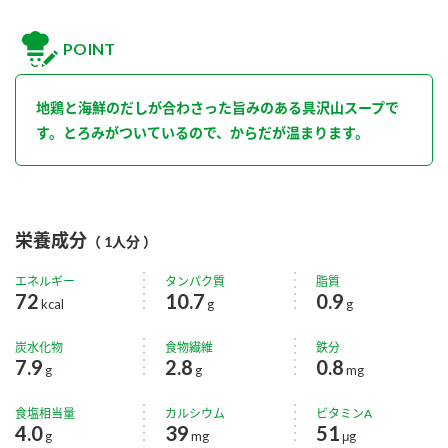
POINT
地鶏と海鮮のだしが合わさった旨みのある具沢山スープで
す。とろみがついているので、からだが温まります。
栄養成分
（ 1人分 ）
エネルギー
タンパク質
脂質
72
10.7
0.9
kcal
g
g
炭水化物
食物繊維
鉄分
7.9
2.8
0.8
g
g
mg
食塩相当量
カルシウム
ビタミンA
4.0
39
51
g
mg
μg