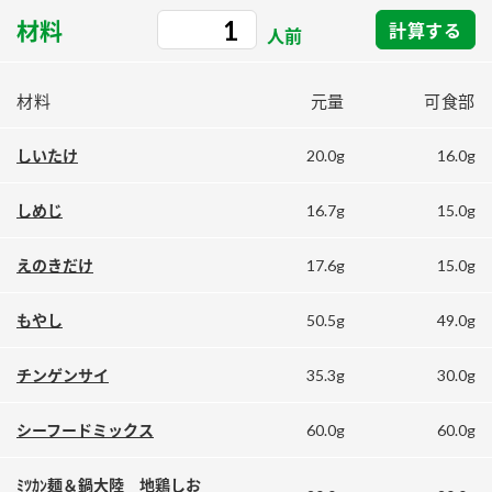
採用情報
環境への取り組み
材料
計算する
かおりの蔵
人前
ミツカンの歴史
クイック調味料
レモン果汁
ニュースリリース
つゆ
水の文化センター（アーカイブ）
材料
元量
可食部
鍋なび
ふりかけ
おすしの素
お客様相談センター
納豆のサイト
20.0g
16.0g
しいたけ
ZENB initiative
PIN印
お客様の声をいかしました
16.7g
15.0g
しめじ
炊き込みご飯の素
米飯用調味液
三ツ判山吹
販売終了製品のご案内
千夜
17.6g
15.0g
えのきだけ
MIM（ミツカンミュージアム）
納豆
Fibee
よくあるご質問
50.5g
49.0g
もやし
スペシャルサイト
お酢を知ろう！
各部門が大切にしていること
お問い合わせ
35.3g
30.0g
チンゲンサイ
すしラボ
地図から取り扱い店舗を探す
ぽん酢サワー
60.0g
60.0g
シーフードミックス
おいしさと健康への取り組み
納豆の豆知識
ﾐﾂｶﾝ麺＆鍋大陸 地鶏しお