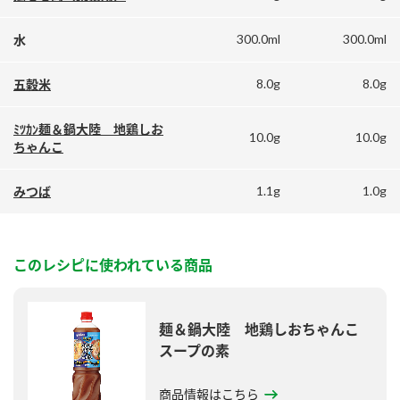
鍋奉行マニュアル
ミツカン公式通販
300.0ml
300.0ml
水
ミツカンのCM
キッザニア東京「ぽん酢工房」
ロングセラー商品 ＋ おすすめレシピ
8.0g
8.0g
五穀米
人気商品 ＋ おすすめレシピ
ﾐﾂｶﾝ麺＆鍋大陸 地鶏しお
10.0g
10.0g
ちゃんこ
検索
1.1g
1.0g
みつば
業務用サイト
ミツカングループについて
製造所固有記号一覧
このレシピに使われている商品
麺＆鍋大陸 地鶏しおちゃんこ
スープの素
商品情報はこちら