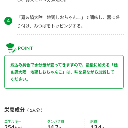
「麺＆鍋大陸 地鶏しおちゃんこ」で調味し、器に盛
４
り付け、みつばをトッピングする。
POINT
煮込み具合で水分量が変ってきますので、最後に加える「麺
＆鍋大陸 地鶏しおちゃんこ」は、味を見ながら加減して
ください。
栄養成分
（ 1人分 ）
エネルギー
タンパク質
脂質
254
14.7
13.4
kcal
g
g