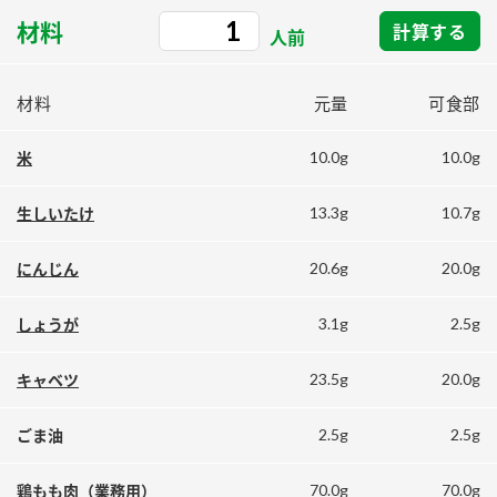
採用情報
環境への取り組み
材料
計算する
かおりの蔵
人前
ミツカンの歴史
クイック調味料
レモン果汁
ニュースリリース
つゆ
水の文化センター（アーカイブ）
材料
元量
可食部
鍋なび
ふりかけ
おすしの素
お客様相談センター
納豆のサイト
10.0g
10.0g
米
ZENB initiative
PIN印
お客様の声をいかしました
13.3g
10.7g
生しいたけ
炊き込みご飯の素
米飯用調味液
三ツ判山吹
販売終了製品のご案内
千夜
20.6g
20.0g
にんじん
MIM（ミツカンミュージアム）
納豆
Fibee
よくあるご質問
3.1g
2.5g
しょうが
スペシャルサイト
お酢を知ろう！
各部門が大切にしていること
お問い合わせ
23.5g
20.0g
キャベツ
すしラボ
地図から取り扱い店舗を探す
ぽん酢サワー
2.5g
2.5g
ごま油
おいしさと健康への取り組み
納豆の豆知識
70.0g
70.0g
鶏もも肉（業務用）