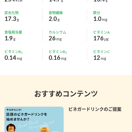
炭水化物
食物繊維
鉄分
17.3
2.0
1.0
g
g
mg
食塩相当量
カルシウム
ビタミンA
1.9
26
176
g
mg
μg
ビタミンB
ビタミンB
ビタミンC
1
2
0.14
0.16
12
mg
mg
mg
おすすめコンテンツ
ビネガードリンクのご提案