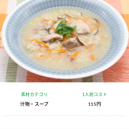
商品カテゴリ
新商品一覧
酢
調味酢
キャンペーン情報
お酢ドリンク
ぽん酢
ブランド・スペシャルサイト
ブランド・スペシャルサイト トップ
みりん風・料理酒
鍋用調味料
商品ブランドサイト
企業情報
Fibee（ファイビー）
国内事業概要
くらしプラ酢
つゆ
たれ
素材カテゴリ
1人前コスト
カンタン酢
ミツカングループについて
汁物・スープ
115円
お酢ドリンク
ミツカンを知る
企業理念
スープ
中華
味ぽん
ぽん酢