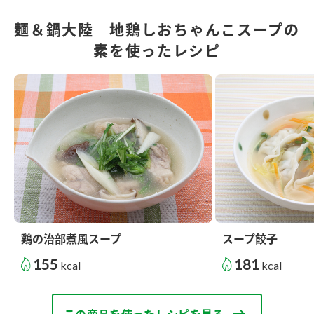
麺＆鍋大陸 地鶏しおちゃんこスープの
素を使ったレシピ
鶏の治部煮風スープ
スープ餃子
155
181
kcal
kcal