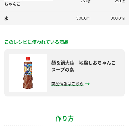
25.0g
25.0g
鍋奉行マニュアル
ちゃんこ
ミツカン公式通販
ミツカンのCM
キッザニア東京「ぽん酢工房」
300.0ml
300.0ml
水
ロングセラー商品 ＋ おすすめレシピ
人気商品 ＋ おすすめレシピ
このレシピに使われている商品
検索
麺＆鍋大陸 地鶏しおちゃんこ
スープの素
業務用サイト
ミツカングループについて
製造所固有記号一覧
商品情報はこちら
作り方