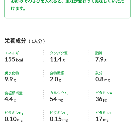
お好みでわさびを入れると、風味が変わって美味しくいただ
けます。
栄養成分
（ 1人分 ）
エネルギー
タンパク質
脂質
155
11.4
7.9
kcal
g
g
炭水化物
食物繊維
鉄分
9.9
2.0
0.8
g
g
mg
食塩相当量
カルシウム
ビタミンA
4.4
54
36
g
mg
μg
ビタミンB
ビタミンB
ビタミンC
1
2
0.10
0.15
17
mg
mg
mg