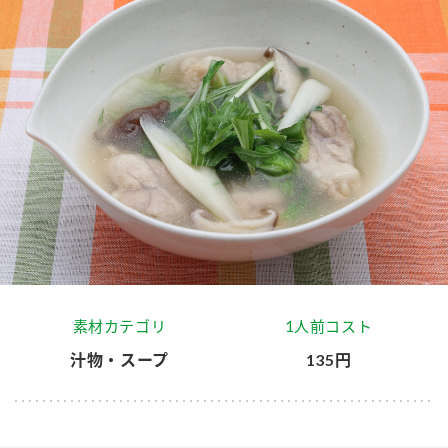
商品カテゴリ
新商品一覧
酢
調味酢
キャンペーン情報
お酢ドリンク
ぽん酢
ブランド・スペシャルサイト
ブランド・スペシャルサイト トップ
みりん風・料理酒
鍋用調味料
商品ブランドサイト
企業情報
Fibee（ファイビー）
国内事業概要
くらしプラ酢
つゆ
たれ
素材カテゴリ
1人前コスト
カンタン酢
ミツカングループについて
汁物・スープ
135円
お酢ドリンク
ミツカンを知る
企業理念
スープ
中華
味ぽん
ぽん酢