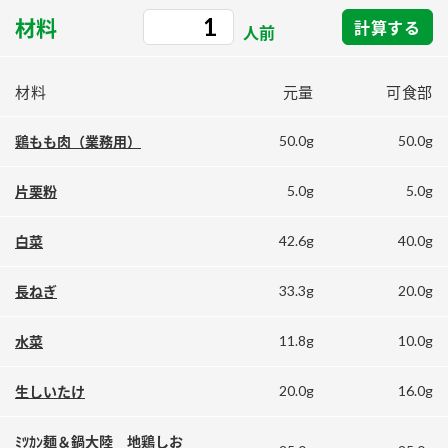
採用情報
環境への取り組み
材料
計算する
かおりの蔵
人前
ミツカンの歴史
クイック調味料
レモン果汁
ニュースリリース
つゆ
水の文化センター（アーカイブ）
材料
元量
可食部
鍋なび
ふりかけ
おすしの素
お客様相談センター
納豆のサイト
50.0g
50.0g
鶏もも肉（業務用）
ZENB initiative
PIN印
お客様の声をいかしました
5.0g
5.0g
片栗粉
炊き込みご飯の素
米飯用調味液
三ツ判山吹
販売終了製品のご案内
千夜
42.6g
40.0g
白菜
MIM（ミツカンミュージアム）
納豆
Fibee
よくあるご質問
33.3g
20.0g
長ねぎ
スペシャルサイト
お酢を知ろう！
各部門が大切にしていること
お問い合わせ
11.8g
10.0g
水菜
すしラボ
地図から取り扱い店舗を探す
ぽん酢サワー
20.0g
16.0g
生しいたけ
おいしさと健康への取り組み
納豆の豆知識
ﾐﾂｶﾝ麺＆鍋大陸 地鶏しお