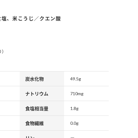
食塩、米こうじ／クエン酸
り）
納豆の豆知識
鍋奉行マニュアル
ミツカンのCM
炭水化物
49.5g
ナトリウム
710mg
食塩相当量
1.8g
食物繊維
0.0g
リン
ー