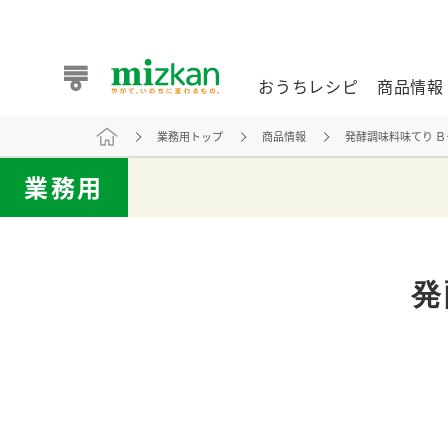
おうちレシピ
商品情報
業務用トップ
商品情報
発酵調味料味てり Ｂ
おうちレシピ
商品情報 トップ
企業情報 トップ
お客様相談センター トップ
ミツカン公式通販
業務用
業務用サイト
発
また食べたいが見つかる。ミツカンからのおすすめレシピを
おうちレシピ トップ