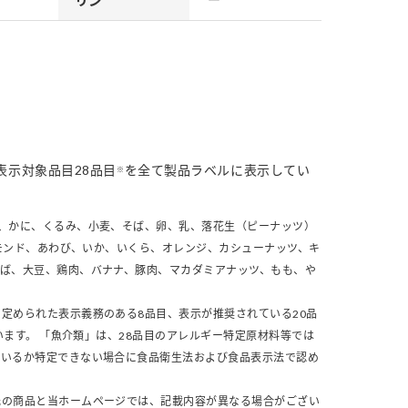
表示対象品目28品目
を全て製品ラベルに表示してい
※
、かに、くるみ、小麦、そば、卵、乳、落花生（ピーナッツ）
モンド、あわび、いか、いくら、オレンジ、カシューナッツ、キ
さば、大豆、鶏肉、バナナ、豚肉、マカダミアナッツ、もも、や
定められた表示義務のある8品目、表示が推奨されている20品
います。 「魚介類」は、28品目のアレルギー特定原材料等では
ているか特定できない場合に食品衛生法および食品表示法で認め
元の商品と当ホームページでは、記載内容が異なる場合がござい