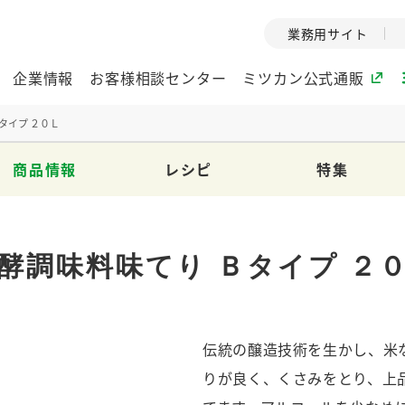
業務用サイト
企業情報
お客様相談センター
ミツカン公式通販
タイプ ２０Ｌ
商品情報
レシピ
特集
ミツカングループについて
企業理念
ミツカンの
ミツカングループの企
創業から現在
酵調味料味てり Ｂタイプ ２
業理念をご紹介しま
ツカンの変革
す。
歴史をご紹介
ご紹介します。
伝統の醸造技術を生かし、米
環境への取り組み
水の文化
（アーカ
酢
調味酢
お酢ドリンク
ぽん酢
みりん風・
ミツカンの環境への取
りが良く、くさみをとり、上
り組みをご紹介しま
1999年