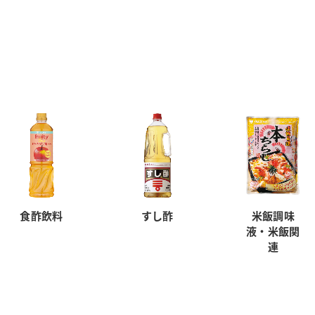
食酢飲料
すし酢
米飯調味
液・米飯関
連