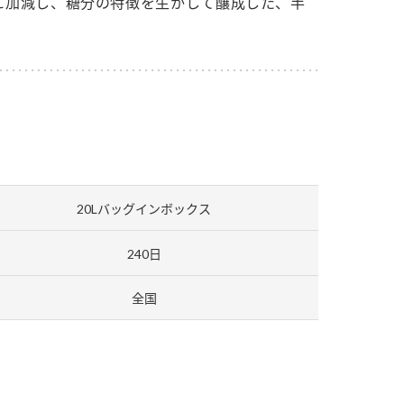
に加減し、糖分の特徴を生かして醸成した、半
セプトをご紹介しま
た社会貢献
す。
ていまし
大切にして
おいしさと健康への
け
おすしの素
炊き込みご飯の素
米飯用調味液
取り組み
ョン宣言」
ミツカンの研究成果と
た各部門の
おいしさと健康に役立
ご紹介しま
つ情報をご紹介しま
す。
20Lバッグインボックス
240日
全国
お酢ドリンク
味ぽん
ぽん酢