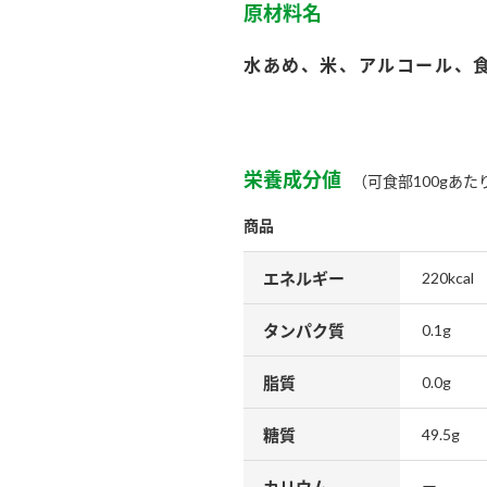
）
原材料名
水あめ、米、アルコール、
栄養成分値
（可食部100gあた
酢を知ろう！
すしラボ
ぽん酢サワー
商品
エネルギー
220kcal
タンパク質
0.1g
脂質
0.0g
糖質
49.5g
カリウム
ー