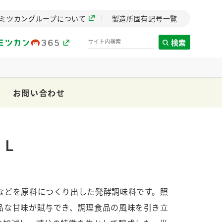
ミツカングループについて
製造所固有記号一覧
検索
お問い合わせ
製造所固有記号一覧
歴史
までのミ
０Ｌ
と挑戦の
します。
などを原料につくり出した発酵調味料です。照
センター
ZENB initiative
イブ）
料理酒
鍋用調味料
つゆ
たれ
品な甘味が賦与でき、調理食品の風味を引き立
植物を可能な限りまる
ごと使ったZENBのコン
設立。「水」を