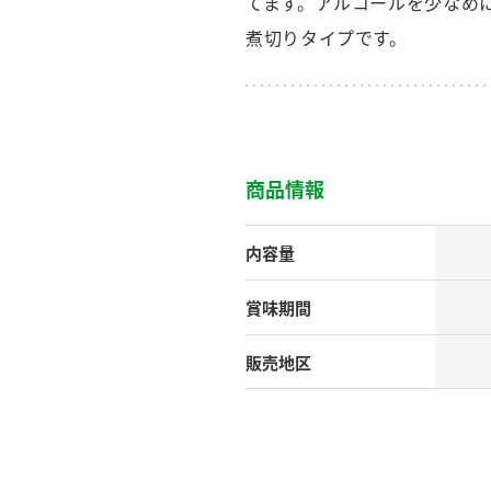
てます。アルコールを少なめ
す。
テーマとし
活動を行っ
煮切りタイプです。
た。
MIM（ミツカンミュ
各部門が
スープ
中華
クイック調味料
レモン果汁
ふりか
ージアム）
いること
ミツカンの酢づくりの
「未来ビジ
商品情報
歴史などが学べる体験
実現に向け
型博物館です。
取り組みを
す。
内容量
納豆
Fibee
キッザニア東京「ぽ
賞味期間
ん酢工房」
味ぽんやお酢について
販売地区
楽しく学べるパビリオ
ンです。
ibee（ファイビ
くらしプラ酢
カンタン酢