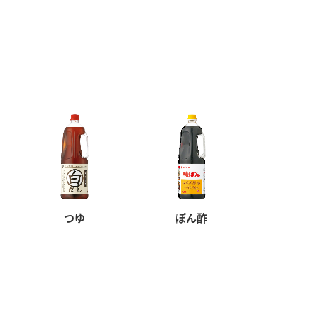
つゆ
ぽん酢