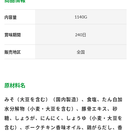
商品情報
採用情報
環境への取り組み
かおりの蔵
ミツカンの歴史
クイック調味料
レモン果汁
ニュースリリース
1140G
内容量
つゆ
水の文化センター（アーカイブ）
鍋なび
ふりかけ
おすしの素
賞味期間
240日
お客様相談センター
納豆のサイト
ZENB initiative
PIN印
販売地区
全国
お客様の声をいかしました
炊き込みご飯の素
米飯用調味液
三ツ判山吹
販売終了製品のご案内
千夜
MIM（ミツカンミュージアム）
納豆
Fibee
よくあるご質問
原材料名
スペシャルサイト
お酢を知ろう！
各部門が大切にしていること
お問い合わせ
みそ（大豆を含む）（国内製造）、食塩、たん白加
すしラボ
水分解物（小麦・大豆を含む）、豚骨エキス、砂
地図から取り扱い店舗を探す
ぽん酢サワー
糖、しょうが、にんにく、しょうゆ（小麦・大豆を
おいしさと健康への取り組み
納豆の豆知識
含む）、ポークチキン香味オイル、鶏がらだし、香