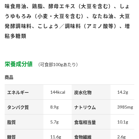
鍋奉行マニュアル
味食用油、鶏脂、酵母エキス（大豆を含む）、しょ
ミツカン公式通販
ミツカンのCM
キッザニア東京「ぽん酢工房」
うゆもろみ（小麦・大豆を含む）、なたね油、大豆
ロングセラー商品 ＋ おすすめレシピ
発酵調味料、こしょう／調味料（アミノ酸等）、増
粘多糖類
人気商品 ＋ おすすめレシピ
栄養成分値
検索
（可食部100gあたり）
商品
業務用サイト
ミツカングループについて
製造所固有記号一覧
144kcal
14.2g
エネルギー
炭水化物
8.9g
3985mg
タンパク質
ナトリウム
5.7g
10.1g
脂質
食塩相当量
11.6g
2.6g
糖質
食物繊維