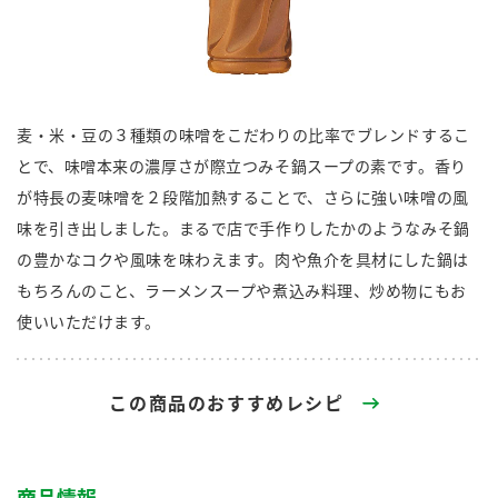
商品カテゴリ
新商品一覧
酢
調味酢
キャンペーン情報
麦・米・豆の３種類の味噌をこだわりの比率でブレンドするこ
とで、味噌本来の濃厚さが際立つみそ鍋スープの素です。香り
お酢ドリンク
ぽん酢
ブランド・スペシャルサイト
が特長の麦味噌を２段階加熱することで、さらに強い味噌の風
味を引き出しました。まるで店で手作りしたかのようなみそ鍋
ブランド・スペシャルサイト トップ
の豊かなコクや風味を味わえます。肉や魚介を具材にした鍋は
みりん風・料理酒
鍋用調味料
商品ブランドサイト
企業情報
もちろんのこと、ラーメンスープや煮込み料理、炒め物にもお
Fibee（ファイビー）
使いいただけます。
国内事業概要
くらしプラ酢
つゆ
たれ
カンタン酢
ミツカングループについて
この商品のおすすめレシピ
お酢ドリンク
ミツカンを知る
企業理念
スープ
中華
味ぽん
ぽん酢