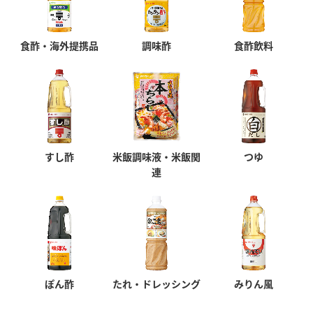
食酢・海外提携品
調味酢
食酢飲料
すし酢
米飯調味液・米飯関
つゆ
連
ぽん酢
たれ・ドレッシング
みりん風