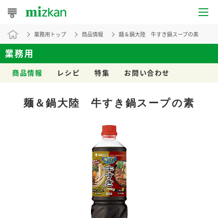
業務用トップ
商品情報
麺＆鍋大陸 牛すき鍋スープの素
おうちレシピ
業務用
おすすめレシピ
商品情報
レシピ
特集
お問い合わせ
レシピ特集
麺＆鍋大陸 牛すき鍋スープの素
レシピカテゴリ一覧
商品からレシピを探す
レシピ名特集
商品情報