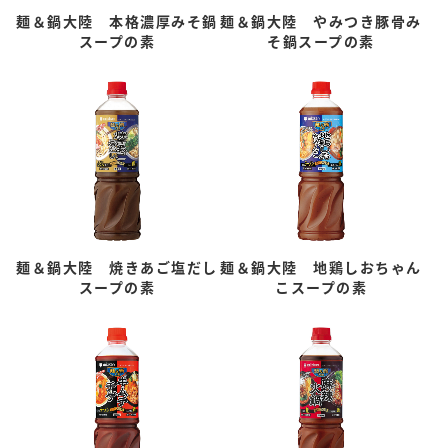
麺＆鍋大陸 本格濃厚みそ鍋
麺＆鍋大陸 やみつき豚骨み
スープの素
そ鍋スープの素
麺＆鍋大陸 焼きあご塩だし
麺＆鍋大陸 地鶏しおちゃん
スープの素
こスープの素