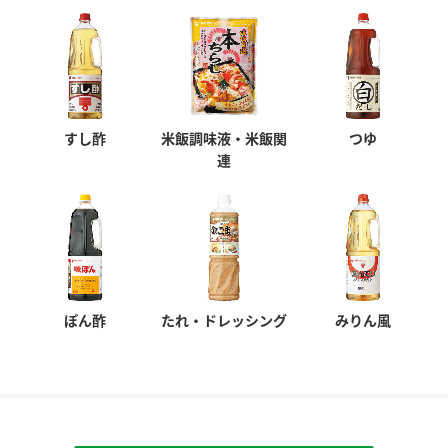
すし酢
米飯調味液・米飯関
つゆ
連
ぽん酢
たれ・ドレッシング
みりん風