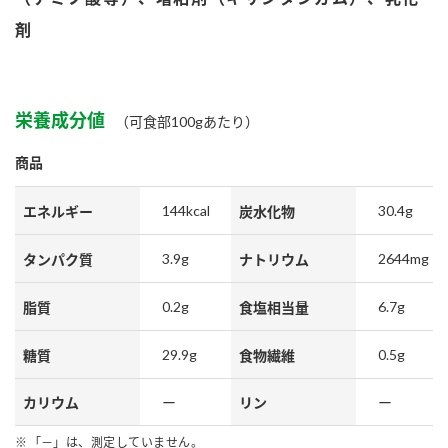
鍋奉行マニュアル
ミツカン公式通販
剤
ミツカンのCM
キッザニア東京「ぽん酢工房」
ロングセラー商品 ＋ おすすめレシピ
人気商品 ＋ おすすめレシピ
栄養成分値
（可食部100gあたり）
商品
検索
144kcal
30.4g
エネルギー
炭水化物
3.9g
2644mg
タンパク質
ナトリウム
業務用サイト
ミツカングループについて
製造所固有記号一覧
0.2g
6.7g
脂質
食塩相当量
29.9g
0.5g
糖質
食物繊維
カリウム
ー
リン
ー
「－」は、測定していません。