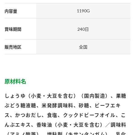
採用情報
環境への取り組み
かおりの蔵
ミツカンの歴史
クイック調味料
レモン果汁
1190G
内容量
ニュースリリース
つゆ
水の文化センター（アーカイブ）
賞味期間
240日
鍋なび
ふりかけ
おすしの素
お客様相談センター
納豆のサイト
販売地区
全国
ZENB initiative
PIN印
お客様の声をいかしました
炊き込みご飯の素
米飯用調味液
三ツ判山吹
販売終了製品のご案内
千夜
MIM（ミツカンミュージアム）
原材料名
納豆
Fibee
よくあるご質問
スペシャルサイト
しょうゆ（小麦・大豆を含む）（国内製造）、果糖
お酢を知ろう！
各部門が大切にしていること
お問い合わせ
ぶどう糖液糖、米発酵調味料、砂糖、ビーフエキ
すしラボ
ス、かつおだし、食塩、クックドビーフオイル、こ
地図から取り扱い店舗を探す
ぽん酢サワー
んぶエキス、香味油（小麦・大豆を含む）／調味料
おいしさと健康への取り組み
納豆の豆知識
（アミノ酸等）、増粘剤（キサンタンガム）、乳化