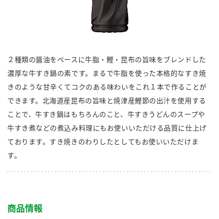
商品カテゴリ
新商品一覧
酢
調味酢
キャンペーン情報
２種類の醤油をベースに牛脂・鰹・昆布の旨味をブレンドした
濃厚な牛すき鍋の素です。まるで牛脂を使った本格的なすき焼
お酢ドリンク
ぽん酢
ブランド・スペシャルサイト
きのような甘辛くてコクのある味わいをこれ１本で作ることが
できます。北海道産昆布の旨味と焼津産鰹節の出汁を使用する
ブランド・スペシャルサイト トップ
ことで、牛すき鍋はもちろんのこと、牛すきうどんのスープや
みりん風・料理酒
鍋用調味料
商品ブランドサイト
企業情報
牛すき煮などの煮込み料理にもお使いいただける品質に仕上げ
Fibee（ファイビー）
ております。すき焼きのわりしたとしてもお使いいただけま
国内事業概要
くらしプラ酢
す。
つゆ
たれ
カンタン酢
ミツカングループについて
お酢ドリンク
ミツカンを知る
企業理念
スープ
中華
味ぽん
商品情報
ぽん酢