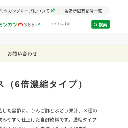
ミツカングループについて
製造所固有記号一覧
検索
お問い合わせ
製造所固有記号一覧
歴史
までのミ
ス（6倍濃縮タイプ）
と挑戦の
します。
造した黒酢に、りんご酢とぶどう果汁、３種の
センター
ZENB initiative
イブ）
料理酒
鍋用調味料
つゆ
たれ
飲みやすく仕上げた食酢飲料です。濃縮タイプ
植物を可能な限りまる
ごと使ったZENBのコン
設立。「水」を