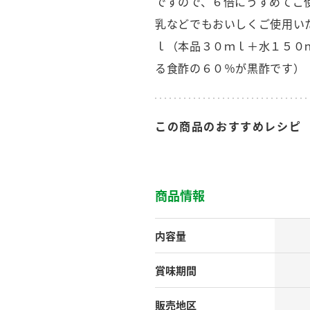
ですので、６倍にうすめてご
す。
テーマとし
活動を行っ
乳などでもおいしくご使用い
た。
ｌ（本品３０ｍｌ＋水１５０
る食酢の６０％が黒酢です）
MIM（ミツカンミュ
各部門が
スープ
中華
クイック調味料
レモン果汁
ふりか
ージアム）
いること
ミツカンの酢づくりの
「未来ビジ
歴史などが学べる体験
実現に向け
この商品のおすすめレシピ
型博物館です。
取り組みを
す。
納豆
Fibee
キッザニア東京「ぽ
商品情報
ん酢工房」
味ぽんやお酢について
楽しく学べるパビリオ
内容量
ンです。
賞味期間
ibee（ファイビ
くらしプラ酢
カンタン酢
販売地区