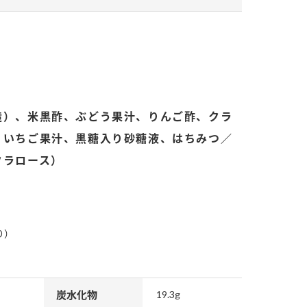
造）、米黒酢、ぶどう果汁、りんご酢、クラ
納豆の豆知識
鍋奉行マニュアル
ミツカンのCM
、いちご果汁、黒糖入り砂糖液、はちみつ／
クラロース）
り）
炭水化物
19.3g