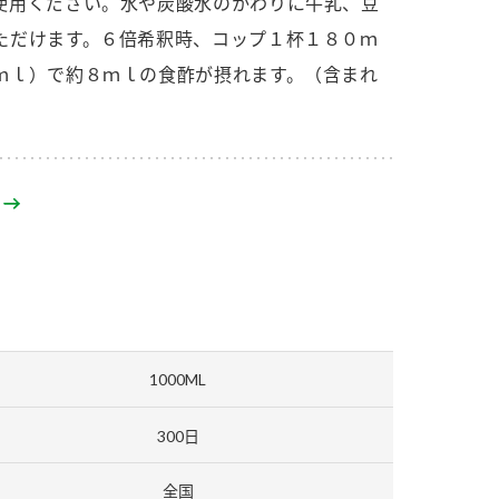
使用ください。水や炭酸水のかわりに牛乳、豆
セプトをご紹介しま
た社会貢献
す。
ていまし
ただけます。６倍希釈時、コップ１杯１８０ｍ
ｍｌ）で約８ｍｌの食酢が摂れます。（含まれ
大切にして
おいしさと健康への
け
おすしの素
炊き込みご飯の素
米飯用調味液
取り組み
ョン宣言」
ミツカンの研究成果と
た各部門の
おいしさと健康に役立
ご紹介しま
つ情報をご紹介しま
す。
1000ML
300日
お酢ドリンク
味ぽん
ぽん酢
全国