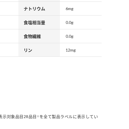
ナトリウム
6mg
食塩相当量
0.0g
食物繊維
0.0g
リン
12mg
表示対象品目28品目
を全て製品ラベルに表示してい
※