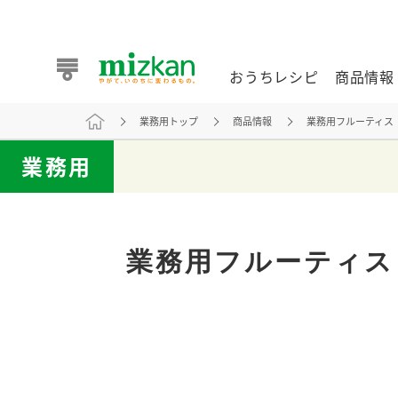
おうちレシピ
商品情報
業務用トップ
商品情報
業務用フルーティス
おうちレシピ
商品情報 トップ
企業情報 トップ
お客様相談センター トップ
ミツカン公式通販
業務用
業務用サイト
業務用フルーティス
また食べたいが見つかる。ミツカンからのおすすめレシピを
おうちレシピ トップ