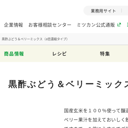
業務用サイト
企業情報
お客様相談センター
ミツカン公式通販
 黒酢ぶどう＆ベリーミックス（6倍濃縮タイプ）
商品情報
レシピ
特集
ミツカングループについて
企業理念
ミツカンの
ミツカングループの企
創業から現在
 黒酢ぶどう＆ベリーミック
業理念をご紹介しま
ツカンの変革
す。
歴史をご紹介
ご紹介します。
国産玄米を１００％使って醸
環境への取り組み
水の文化
（アーカ
酢
調味酢
お酢ドリンク
ぽん酢
みりん風・
ミツカンの環境への取
ベリー果汁を加えておいしく
り組みをご紹介しま
1999年