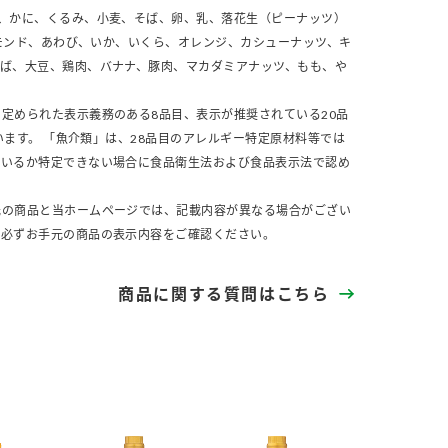
、かに、くるみ、小麦、そば、卵、乳、落花生（ピーナッツ）
モンド、あわび、いか、いくら、オレンジ、カシューナッツ、キ
さば、大豆、鶏肉、バナナ、豚肉、マカダミアナッツ、もも、や
定められた表示義務のある8品目、表示が推奨されている20品
います。 「魚介類」は、28品目のアレルギー特定原材料等では
ているか特定できない場合に食品衛生法および食品表示法で認め
元の商品と当ホームページでは、記載内容が異なる場合がござい
、必ずお手元の商品の表示内容をご確認ください。
商品に関する質問はこちら