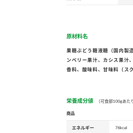
）
原材料名
果糖ぶどう糖液糖（国内製
酢を知ろう！
すしラボ
ぽん酢サワー
ンベリー果汁、カシス果汁
香料、酸味料、甘味料（ス
栄養成分値
（可食部100gあた
商品
エネルギー
76kcal