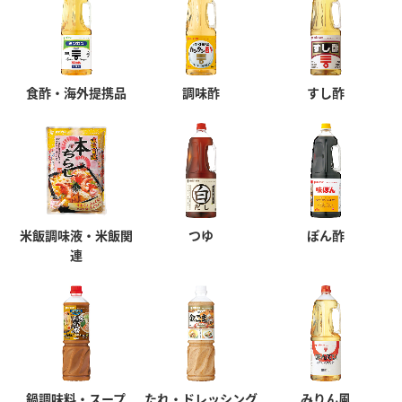
食酢・海外提携品
調味酢
すし酢
米飯調味液・米飯関
つゆ
ぽん酢
連
鍋調味料・スープ
たれ・ドレッシング
みりん風