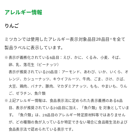
アレルギー情報
りんご
ミツカンでは使用したアレルギー表示対象品目28品目
を全て
※
製品ラベルに表示しています。
表示が義務化されている8品目：えび、かに、くるみ、小麦、そば、
卵、乳、落花生（ピーナッツ）
表示が推奨されている20品目：アーモンド、あわび、いか、いくら、オ
レンジ、カシューナッツ、キウイフルーツ、牛肉、ごま、さけ、さば、
大豆、鶏肉、バナナ、豚肉、マカダミアナッツ、もも、やまいも、りん
ご、ゼラチン、魚介類
上記アレルギー情報は、食品表示法に定められた表示義務のある8品
目、表示が推奨されている20品目に加え、「魚介類」を 対象としていま
す。 「魚介類」は、28品目のアレルギー特定原材料等ではありません
が、どの種類の魚が入っているか特定できない場合に食品衛生法および
食品表示法で認められている表示です。