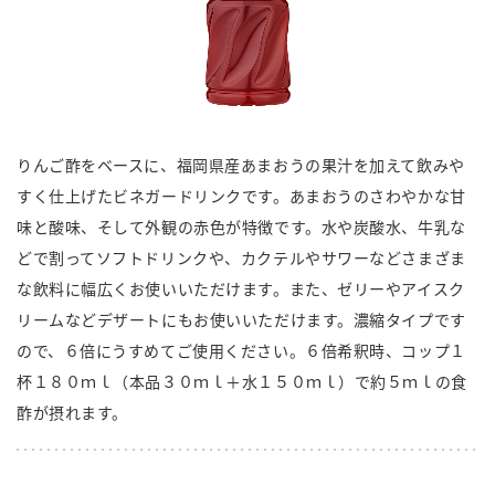
商品カテゴリ
新商品一覧
酢
調味酢
キャンペーン情報
りんご酢をベースに、福岡県産あまおうの果汁を加えて飲みや
お酢ドリンク
ぽん酢
ブランド・スペシャルサイト
すく仕上げたビネガードリンクです。あまおうのさわやかな甘
味と酸味、そして外観の赤色が特徴です。水や炭酸水、牛乳な
ブランド・スペシャルサイト トップ
どで割ってソフトドリンクや、カクテルやサワーなどさまざま
みりん風・料理酒
鍋用調味料
商品ブランドサイト
企業情報
な飲料に幅広くお使いいただけます。また、ゼリーやアイスク
Fibee（ファイビー）
リームなどデザートにもお使いいただけます。濃縮タイプです
国内事業概要
くらしプラ酢
ので、６倍にうすめてご使用ください。６倍希釈時、コップ１
つゆ
たれ
カンタン酢
杯１８０ｍｌ（本品３０ｍｌ＋水１５０ｍｌ）で約５ｍｌの食
ミツカングループについて
酢が摂れます。
お酢ドリンク
ミツカンを知る
企業理念
スープ
中華
味ぽん
ぽん酢