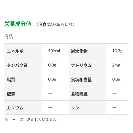
鍋奉行マニュアル
ミツカン公式通販
ミツカンのCM
キッザニア東京「ぽん酢工房」
栄養成分値
ロングセラー商品 ＋ おすすめレシピ
（可食部100gあたり）
人気商品 ＋ おすすめレシピ
商品
40kcal
10.3g
エネルギー
炭水化物
検索
0.0g
2mg
タンパク質
ナトリウム
業務用サイト
ミツカングループについて
製造所固有記号一覧
0.0g
0.0g
脂質
食塩相当量
糖質
ー
食物繊維
ー
カリウム
ー
リン
ー
「－」は、測定していません。