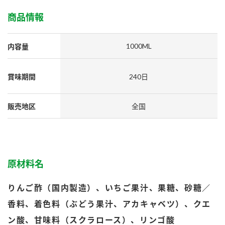
採用情報
環境への取り組み
かおりの蔵
商品情報
ミツカンの歴史
クイック調味料
レモン果汁
ニュースリリース
つゆ
水の文化センター（アーカイブ）
1000ML
内容量
鍋なび
ふりかけ
おすしの素
お客様相談センター
納豆のサイト
賞味期間
240日
ZENB initiative
PIN印
お客様の声をいかしました
炊き込みご飯の素
米飯用調味液
三ツ判山吹
販売地区
全国
販売終了製品のご案内
千夜
MIM（ミツカンミュージアム）
納豆
Fibee
よくあるご質問
スペシャルサイト
お酢を知ろう！
原材料名
各部門が大切にしていること
お問い合わせ
すしラボ
りんご酢（国内製造）、いちご果汁、果糖、砂糖／
地図から取り扱い店舗を探す
ぽん酢サワー
香料、着色料（ぶどう果汁、アカキャベツ）、クエ
おいしさと健康への取り組み
納豆の豆知識
ン酸、甘味料（スクラロース）、リンゴ酸