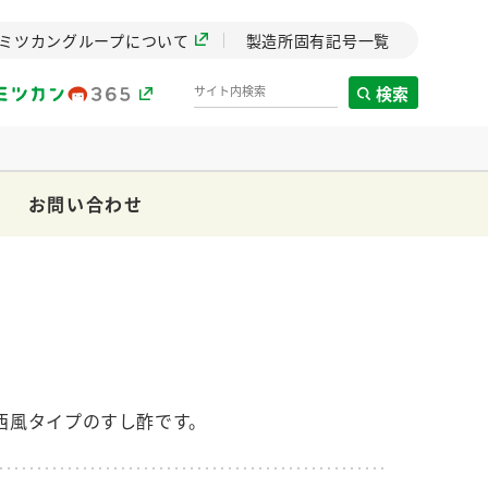
ミツカングループについて
製造所固有記号一覧
検索
お問い合わせ
製造所固有記号一覧
歴史
までのミ
と挑戦の
します。
西風タイプのすし酢です。
センター
ZENB initiative
イブ）
料理酒
鍋用調味料
つゆ
たれ
植物を可能な限りまる
ごと使ったZENBのコン
設立。「水」を