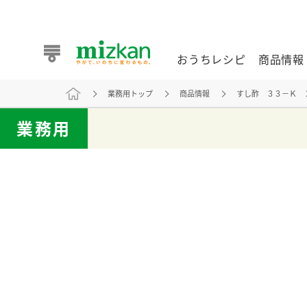
おうちレシピ
商品情報
業務用トップ
商品情報
すし酢 ３３－Ｋ 
おうちレシピ
商品情報 トップ
企業情報 トップ
お客様相談センター トップ
ミツカン公式通販
業務用
業務用サイト
また食べたいが見つかる。ミツカンからのおすすめレシピを
おうちレシピ トップ