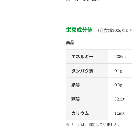
）
栄養成分値
（可食部100gあた
商品
酢を知ろう！
すしラボ
ぽん酢サワー
エネルギー
208kcal
タンパク質
0.4g
脂質
0.0g
糖質
52.1g
カリウム
11mg
「－」は、測定していません。