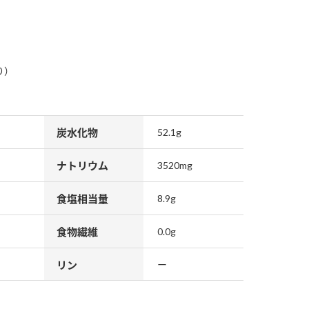
り）
納豆の豆知識
鍋奉行マニュアル
ミツカンのCM
炭水化物
52.1g
ナトリウム
3520mg
食塩相当量
8.9g
食物繊維
0.0g
リン
ー