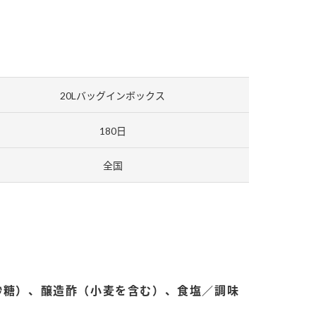
セプトをご紹介しま
た社会貢献
す。
ていまし
大切にして
おいしさと健康への
け
おすしの素
炊き込みご飯の素
米飯用調味液
取り組み
20Lバッグインボックス
ョン宣言」
ミツカンの研究成果と
た各部門の
おいしさと健康に役立
180日
ご紹介しま
つ情報をご紹介しま
す。
全国
砂糖）、醸造酢（小麦を含む）、食塩／調味
お酢ドリンク
味ぽん
ぽん酢