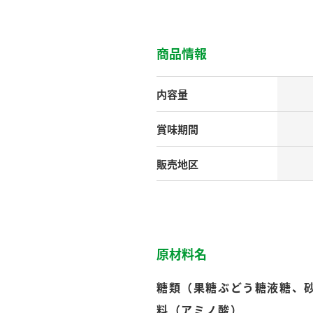
す。
テーマとし
活動を行っ
た。
商品情報
MIM（ミツカンミュ
各部門が
スープ
中華
クイック調味料
レモン果汁
ふりか
ージアム）
いること
内容量
ミツカンの酢づくりの
「未来ビジ
歴史などが学べる体験
実現に向け
賞味期間
型博物館です。
取り組みを
す。
販売地区
納豆
Fibee
キッザニア東京「ぽ
ん酢工房」
味ぽんやお酢について
楽しく学べるパビリオ
ンです。
原材料名
糖類（果糖ぶどう糖液糖、
ibee（ファイビ
くらしプラ酢
カンタン酢
料（アミノ酸）