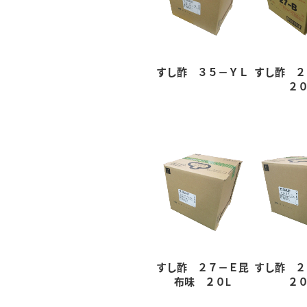
すし酢 ３５－ＹＬ
すし酢 
２０
すし酢 ２７－Ｅ昆
すし酢 
布味 ２０L
２０