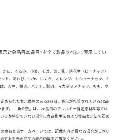
表示対象品目28品目
を全て製品ラベルに表示してい
※
、かに、くるみ、小麦、そば、卵、乳、落花生（ピーナッツ）
モンド、あわび、いか、いくら、オレンジ、カシューナッツ、キ
さば、大豆、鶏肉、バナナ、豚肉、マカダミアナッツ、もも、や
定められた表示義務のある8品目、表示が推奨されている20品
います。 「魚介類」は、28品目のアレルギー特定原材料等では
ているか特定できない場合に食品衛生法および食品表示法で認め
元の商品と当ホームページでは、記載内容が異なる場合がござい
、必ずお手元の商品の表示内容をご確認ください。