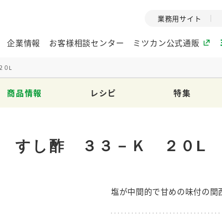
業務用サイト
企業情報
お客様相談センター
ミツカン公式通販
２０L
商品情報
レシピ
特集
ミツカングループについて
企業理念
ミツカンの
ミツカングループの企
創業から現在
すし酢 ３３－Ｋ ２０L
業理念をご紹介しま
ツカンの変革
す。
歴史をご紹介
ご紹介します。
塩が中間的で甘めの味付の関
環境への取り組み
水の文化
（アーカ
酢
調味酢
お酢ドリンク
ぽん酢
みりん風・
ミツカンの環境への取
り組みをご紹介しま
1999年