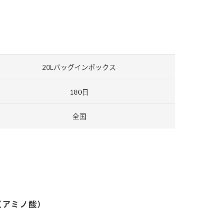
セプトをご紹介しま
た社会貢献
す。
ていまし
大切にして
おいしさと健康への
け
おすしの素
炊き込みご飯の素
米飯用調味液
取り組み
20Lバッグインボックス
ョン宣言」
ミツカンの研究成果と
た各部門の
おいしさと健康に役立
180日
ご紹介しま
つ情報をご紹介しま
す。
全国
（アミノ酸）
お酢ドリンク
味ぽん
ぽん酢