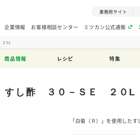
業務用サイト
企業情報
お客様相談センター
ミツカン公式通販
 ２０L
商品情報
レシピ
特集
ミツカングループについて
企業理念
ミツカンの
ミツカングループの企
創業から現在
すし酢 ３０－ＳＥ ２０L
業理念をご紹介しま
ツカンの変革
す。
歴史をご紹介
ご紹介します。
「白菊（Ｒ）」を使用したす
環境への取り組み
水の文化
（アーカ
酢
調味酢
お酢ドリンク
ぽん酢
みりん風・
ミツカンの環境への取
り組みをご紹介しま
1999年