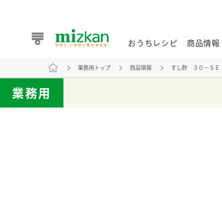
おうちレシピ
商品情報
業務用トップ
商品情報
すし酢 ３０－ＳＥ
おうちレシピ
商品情報 トップ
企業情報 トップ
お客様相談センター トップ
ミツカン公式通販
業務用
業務用サイト
また食べたいが見つかる。ミツカンからのおすすめレシピを
おうちレシピ トップ