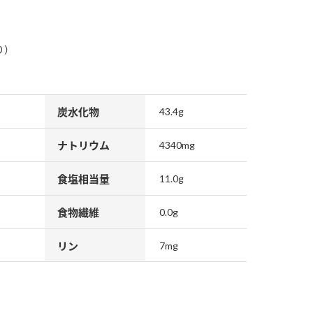
り）
炭水化物
43.4g
納豆の豆知識
鍋奉行マニュアル
ミツカンのCM
ナトリウム
4340mg
食塩相当量
11.0g
食物繊維
0.0g
リン
7mg