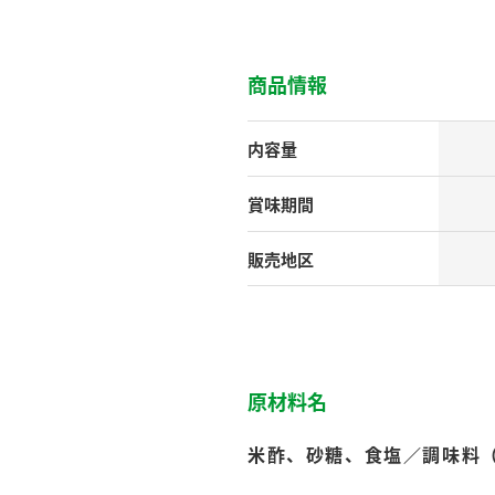
す。
テーマとし
活動を行っ
た。
商品情報
MIM（ミツカンミュ
各部門が
スープ
中華
クイック調味料
レモン果汁
ふりか
ージアム）
いること
内容量
ミツカンの酢づくりの
「未来ビジ
歴史などが学べる体験
実現に向け
賞味期間
型博物館です。
取り組みを
す。
販売地区
納豆
Fibee
キッザニア東京「ぽ
ん酢工房」
味ぽんやお酢について
楽しく学べるパビリオ
ンです。
原材料名
米酢、砂糖、食塩／調味料
ibee（ファイビ
くらしプラ酢
カンタン酢