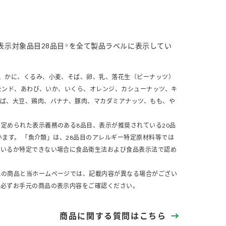
表示対象品目28品目
を全て製品ラベルに表示してい
※
、かに、くるみ、小麦、そば、卵、乳、落花生（ピーナッツ）
モンド、あわび、いか、いくら、オレンジ、カシューナッツ、キ
さば、大豆、鶏肉、バナナ、豚肉、マカダミアナッツ、もも、や
定められた表示義務のある8品目、表示が推奨されている20品
います。 「魚介類」は、28品目のアレルギー特定原材料等では
ているか特定できない場合に食品衛生法および食品表示法で認め
元の商品と当ホームページでは、記載内容が異なる場合がござい
、必ずお手元の商品の表示内容をご確認ください。
商品に関する質問はこちら