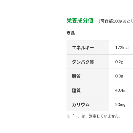
）
栄養成分値
（可食部100gあた
商品
エネルギー
172kcal
酢を知ろう！
すしラボ
ぽん酢サワー
タンパク質
0.2g
脂質
0.0g
糖質
43.4g
カリウム
20mg
「－」は、測定していません。