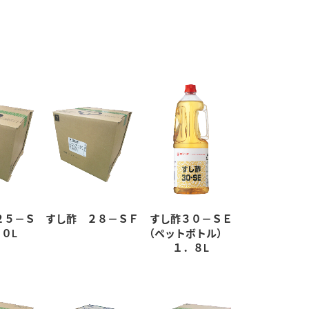
２５－Ｓ
すし酢 ２８－ＳＦ
すし酢３０－ＳＥ
０L
（ペットボトル）
１．８L