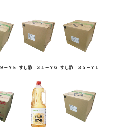
９－ＹＥ
すし酢 ３１－ＹＧ
すし酢 ３５－ＹＬ