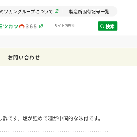
ミツカングループについて
製造所固有記号一覧
検索
お問い合わせ
製造所固有記号一覧
歴史
までのミ
と挑戦の
します。
し酢です。塩が強めで糖が中間的な味付です。
センター
ZENB initiative
イブ）
料理酒
鍋用調味料
つゆ
たれ
植物を可能な限りまる
ごと使ったZENBのコン
設立。「水」を