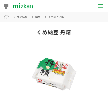
商品情報
納豆
くめ納豆 丹精
おうちレシピ
おすすめレシピ
くめ納豆 丹精
レシピ特集
レシピカテゴリ一覧
商品からレシピを探す
レシピ名特集
商品情報