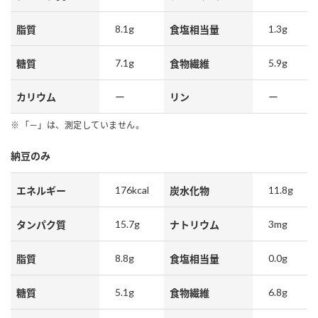
8.1g
1.3g
脂質
食塩相当量
7.1g
5.9g
糖質
食物繊維
カリウム
ー
リン
ー
「－」は、測定していません。
納豆のみ
176kcal
11.8g
エネルギー
炭水化物
15.7g
3mg
タンパク質
ナトリウム
8.8g
0.0g
脂質
食塩相当量
5.1g
6.8g
糖質
食物繊維