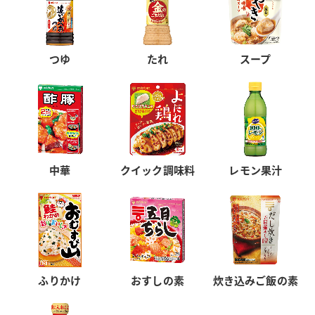
つゆ
たれ
スープ
中華
クイック調味料
レモン果汁
ふりかけ
おすしの素
炊き込みご飯の素