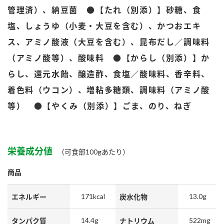
鍋奉行マニュアル
管理済）、納豆菌 ●【たれ（別添）】砂糖、食
ミツカン公式通販
ミツカンのCM
キッザニア東京「ぽん酢工房」
塩、しょうゆ（小麦・大豆を含む）、かつおエキ
ロングセラー商品 ＋ おすすめレシピ
ス、アミノ酸液（大豆を含む）、昆布だし／調味料
（アミノ酸等）、酸味料 ●【からし（別添）】か
人気商品 ＋ おすすめレシピ
らし、還元水飴、醸造酢、食塩／酸味料、香辛料、
着色料（ウコン）、増粘多糖類、調味料（アミノ酸
検索
等） ●【やくみ（別添）】ごま、のり、ねぎ
業務用サイト
ミツカングループについて
製造所固有記号一覧
栄養成分値
（可食部100gあたり）
商品
171kcal
13.0g
エネルギー
炭水化物
14.4g
522mg
タンパク質
ナトリウム