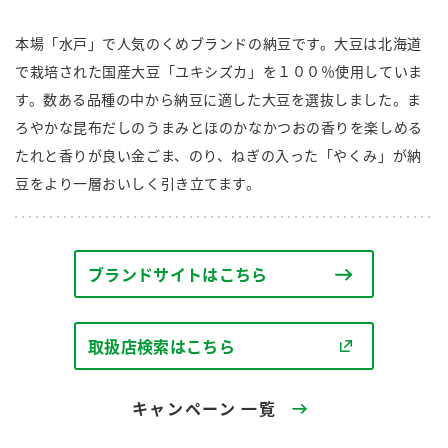
商品カテゴリ
本場「水戸」で人気のくめブランドの納豆です。大豆は北海道
新商品一覧
で栽培された国産大豆「ユキシズカ」を１００％使用していま
酢
調味酢
す。数ある品種の中から納豆に適した大豆を選抜しました。ま
キャンペーン情報
ろやかな昆布だしのうまみとほのかなかつおの香りを楽しめる
たれと香りが良い金ごま、のり、ねぎの入った「やくみ」が納
お酢ドリンク
ぽん酢
ブランド・スペシャルサイト
豆をより一層おいしく引き立てます。
ブランド・スペシャルサイト トップ
みりん風・料理酒
鍋用調味料
商品ブランドサイト
企業情報
Fibee（ファイビー）
ブランドサイトはこちら
国内事業概要
くらしプラ酢
つゆ
たれ
カンタン酢
取扱店検索はこちら
ミツカングループについて
お酢ドリンク
ミツカンを知る
企業理念
スープ
中華
キャンペーン 一覧
味ぽん
ぽん酢