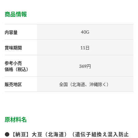
採用情報
環境への取り組み
かおりの蔵
ミツカンの歴史
クイック調味料
レモン果汁
商品情報
ニュースリリース
つゆ
水の文化センター（アーカイブ）
鍋なび
40G
内容量
ふりかけ
おすしの素
お客様相談センター
納豆のサイト
賞味期間
11日
ZENB initiative
PIN印
お客様の声をいかしました
炊き込みご飯の素
米飯用調味液
参考小売
三ツ判山吹
369円
価格（税込）
販売終了製品のご案内
千夜
MIM（ミツカンミュージアム）
販売地区
全国（北海道、沖縄除く）
納豆
Fibee
よくあるご質問
スペシャルサイト
お酢を知ろう！
各部門が大切にしていること
お問い合わせ
すしラボ
地図から取り扱い店舗を探す
原材料名
ぽん酢サワー
おいしさと健康への取り組み
納豆の豆知識
●【納豆】大豆（北海道）（遺伝子組換え混入防止