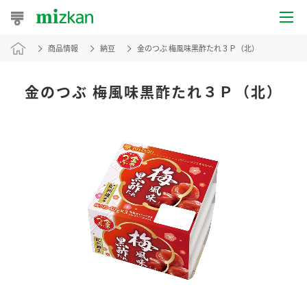
商品情報
納豆
金のつぶ 梅風味黒酢たれ３Ｐ（北）
おうちレシピ
おすすめレシピ
金のつぶ 梅風味黒酢たれ３Ｐ（北）
レシピ特集
レシピカテゴリ一覧
商品からレシピを探す
レシピ名特集
商品情報