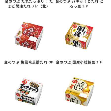
金のつぶ たれたっぷり！ た
金のつぶ パキッ！とたれ と
まご醤油たれ３Ｐ（北）
ろっ豆３Ｐ
金のつぶ 梅風味黒酢たれ 3P
金のつぶ 国産小粒納豆３Ｐ