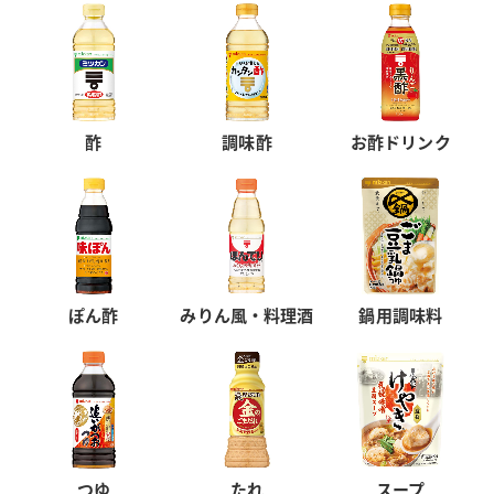
酢
調味酢
お酢ドリンク
ぽん酢
みりん風・料理酒
鍋用調味料
つゆ
たれ
スープ