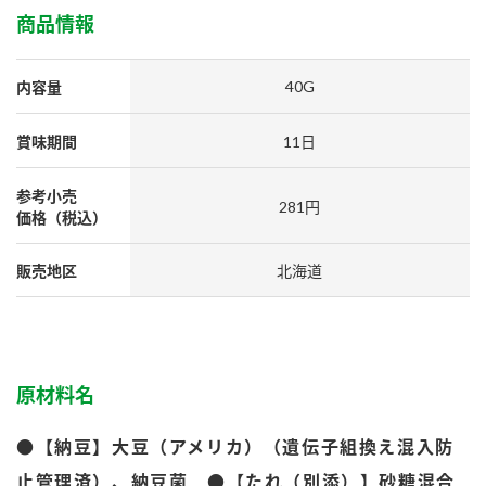
採用情報
環境への取り組み
商品情報
かおりの蔵
ミツカンの歴史
クイック調味料
レモン果汁
ニュースリリース
つゆ
40G
内容量
水の文化センター（アーカイブ）
鍋なび
ふりかけ
おすしの素
賞味期間
11日
お客様相談センター
納豆のサイト
ZENB initiative
PIN印
参考小売
お客様の声をいかしました
281円
炊き込みご飯の素
米飯用調味液
価格（税込）
三ツ判山吹
販売終了製品のご案内
千夜
MIM（ミツカンミュージアム）
販売地区
北海道
納豆
Fibee
よくあるご質問
スペシャルサイト
お酢を知ろう！
各部門が大切にしていること
お問い合わせ
すしラボ
原材料名
地図から取り扱い店舗を探す
ぽん酢サワー
●【納豆】大豆（アメリカ）（遺伝子組換え混入防
おいしさと健康への取り組み
納豆の豆知識
止管理済）、納豆菌 ●【たれ（別添）】砂糖混合