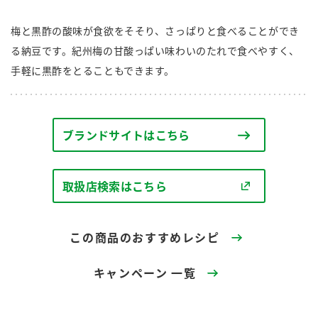
商品カテゴリ
梅と黒酢の酸味が食欲をそそり、さっぱりと食べることができ
新商品一覧
る納豆です。紀州梅の甘酸っぱい味わいのたれで食べやすく、
酢
調味酢
手軽に黒酢をとることもできます。
キャンペーン情報
お酢ドリンク
ぽん酢
ブランド・スペシャルサイト
ブランドサイトはこちら
ブランド・スペシャルサイト トップ
みりん風・料理酒
鍋用調味料
商品ブランドサイト
企業情報
取扱店検索はこちら
Fibee（ファイビー）
国内事業概要
くらしプラ酢
つゆ
たれ
この商品のおすすめレシピ
カンタン酢
ミツカングループについて
お酢ドリンク
キャンペーン 一覧
ミツカンを知る
企業理念
スープ
中華
味ぽん
ぽん酢