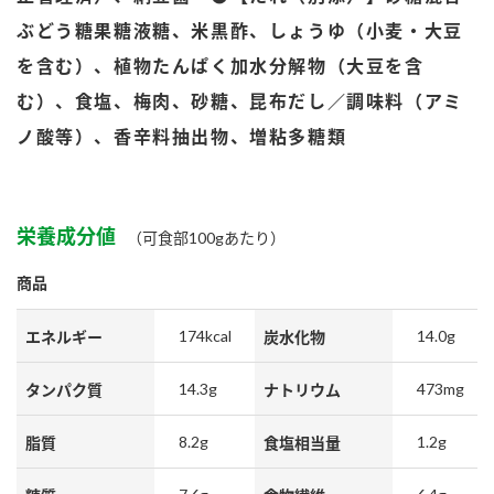
鍋奉行マニュアル
ミツカン公式通販
ぶどう糖果糖液糖、米黒酢、しょうゆ（小麦・大豆
ミツカンのCM
キッザニア東京「ぽん酢工房」
を含む）、植物たんぱく加水分解物（大豆を含
ロングセラー商品 ＋ おすすめレシピ
む）、食塩、梅肉、砂糖、昆布だし／調味料（アミ
人気商品 ＋ おすすめレシピ
ノ酸等）、香辛料抽出物、増粘多糖類
検索
栄養成分値
（可食部100gあたり）
商品
業務用サイト
ミツカングループについて
製造所固有記号一覧
174kcal
14.0g
エネルギー
炭水化物
14.3g
473mg
タンパク質
ナトリウム
8.2g
1.2g
脂質
食塩相当量