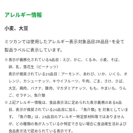
アレルギー情報
小麦、大豆
ミツカンでは使用したアレルギー表示対象品目28品目
を全て
※
製品ラベルに表示しています。
表示が義務化されている8品目：えび、かに、くるみ、小麦、そば、
卵、乳、落花生（ピーナッツ）
表示が推奨されている20品目：アーモンド、あわび、いか、いくら、オ
レンジ、カシューナッツ、キウイフルーツ、牛肉、ごま、さけ、さば、
大豆、鶏肉、バナナ、豚肉、マカダミアナッツ、もも、やまいも、りん
ご、ゼラチン、魚介類
上記アレルギー情報は、食品表示法に定められた表示義務のある8品
目、表示が推奨されている20品目に加え、「魚介類」を 対象としていま
す。 「魚介類」は、28品目のアレルギー特定原材料等ではありません
が、どの種類の魚が入っているか特定できない場合に食品衛生法および
食品表示法で認められている表示です。