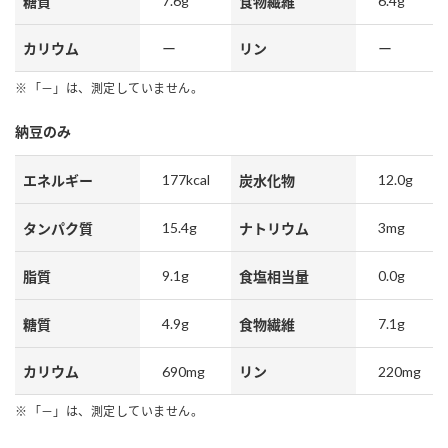
7.6g
6.4g
糖質
食物繊維
カリウム
ー
リン
ー
「－」は、測定していません。
納豆のみ
177kcal
12.0g
エネルギー
炭水化物
15.4g
3mg
タンパク質
ナトリウム
9.1g
0.0g
脂質
食塩相当量
4.9g
7.1g
糖質
食物繊維
690mg
220mg
カリウム
リン
「－」は、測定していません。