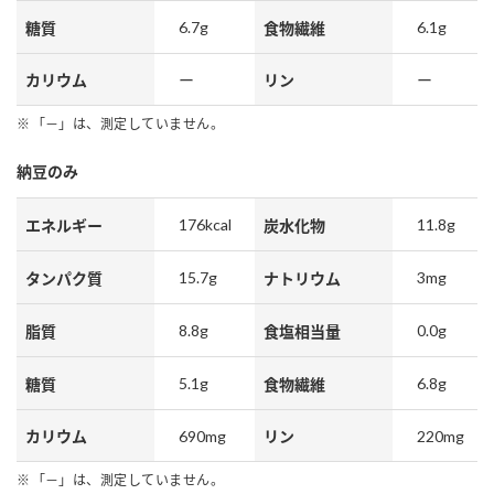
6.7g
6.1g
糖質
食物繊維
カリウム
ー
リン
ー
「－」は、測定していません。
納豆のみ
176kcal
11.8g
エネルギー
炭水化物
15.7g
3mg
タンパク質
ナトリウム
8.8g
0.0g
脂質
食塩相当量
5.1g
6.8g
糖質
食物繊維
690mg
220mg
カリウム
リン
「－」は、測定していません。