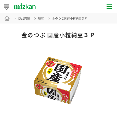
商品情報
納豆
金のつぶ 国産小粒納豆３Ｐ
おうちレシピ
おすすめレシピ
金のつぶ 国産小粒納豆３Ｐ
レシピ特集
レシピカテゴリ一覧
商品からレシピを探す
レシピ名特集
商品情報