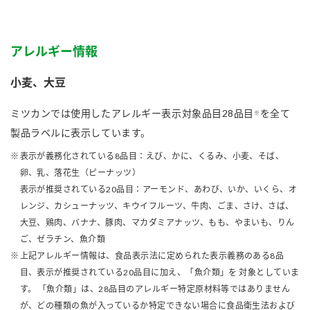
アレルギー情報
小麦、大豆
ミツカンでは使用したアレルギー表示対象品目28品目
を全て
※
製品ラベルに表示しています。
表示が義務化されている8品目：えび、かに、くるみ、小麦、そば、
卵、乳、落花生（ピーナッツ）
表示が推奨されている20品目：アーモンド、あわび、いか、いくら、オ
レンジ、カシューナッツ、キウイフルーツ、牛肉、ごま、さけ、さば、
大豆、鶏肉、バナナ、豚肉、マカダミアナッツ、もも、やまいも、りん
ご、ゼラチン、魚介類
上記アレルギー情報は、食品表示法に定められた表示義務のある8品
目、表示が推奨されている20品目に加え、「魚介類」を 対象としていま
す。 「魚介類」は、28品目のアレルギー特定原材料等ではありません
が、どの種類の魚が入っているか特定できない場合に食品衛生法および