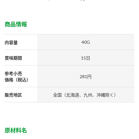
採用情報
環境への取り組み
かおりの蔵
ミツカンの歴史
クイック調味料
レモン果汁
ニュースリリース
つゆ
商品情報
水の文化センター（アーカイブ）
鍋なび
ふりかけ
おすしの素
お客様相談センター
納豆のサイト
40G
内容量
ZENB initiative
PIN印
賞味期間
15日
お客様の声をいかしました
炊き込みご飯の素
米飯用調味液
三ツ判山吹
参考小売
販売終了製品のご案内
千夜
281円
MIM（ミツカンミュージアム）
価格（税込）
納豆
Fibee
よくあるご質問
スペシャルサイト
販売地区
全国（北海道、九州、沖縄除く）
お酢を知ろう！
各部門が大切にしていること
お問い合わせ
すしラボ
地図から取り扱い店舗を探す
ぽん酢サワー
おいしさと健康への取り組み
原材料名
納豆の豆知識