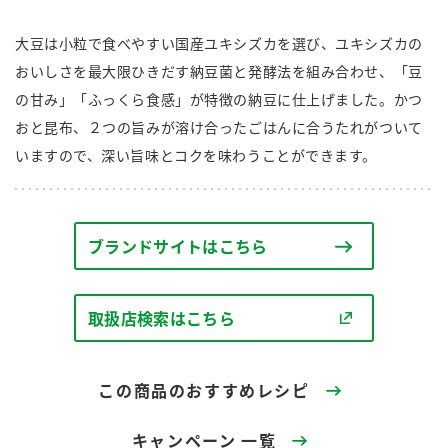
商品カテゴリ
大豆は小粒で食べやすい国産ユキシズカを選び、ユキシズカの
新商品一覧
おいしさを最大限ひきだす納豆菌と発酵法を組み合わせ、「豆
酢
調味酢
の甘み」「ふっくら食感」が特徴の納豆に仕上げました。かつ
キャンペーン情報
おと昆布、２つの旨みが溶け合ったごはんに合うたれがついて
いますので、深い旨味とコクを味わうことができます。
お酢ドリンク
ぽん酢
ブランド・スペシャルサイト
ブランド・スペシャルサイト トップ
みりん風・料理酒
鍋用調味料
商品ブランドサイト
ブランドサイトはこちら
企業情報
Fibee（ファイビー）
国内事業概要
くらしプラ酢
取扱店検索はこちら
つゆ
たれ
カンタン酢
ミツカングループについて
お酢ドリンク
この商品のおすすめレシピ
ミツカンを知る
企業理念
スープ
中華
味ぽん
キャンペーン 一覧
ぽん酢