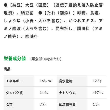
鍋奉行マニュアル
●【納豆】大豆（国産）（遺伝子組換え混入防止管
ミツカン公式通販
ミツカンのCM
キッザニア東京「ぽん酢工房」
理済）、納豆菌 ●【たれ（別添）】砂糖、食塩、
ロングセラー商品 ＋ おすすめレシピ
しょうゆ（小麦・大豆を含む）、かつおエキス、ア
ミノ酸液（大豆を含む）、昆布だし／調味料（アミ
人気商品 ＋ おすすめレシピ
ノ酸等）、酸味料
検索
栄養成分値
（可食部100gあたり）
業務用サイト
ミツカングループについて
製造所固有記号一覧
商品
168kcal
12.8g
エネルギー
炭水化物
14.4g
497mg
タンパク質
ナトリウム
7.9g
1.3g
脂質
食塩相当量