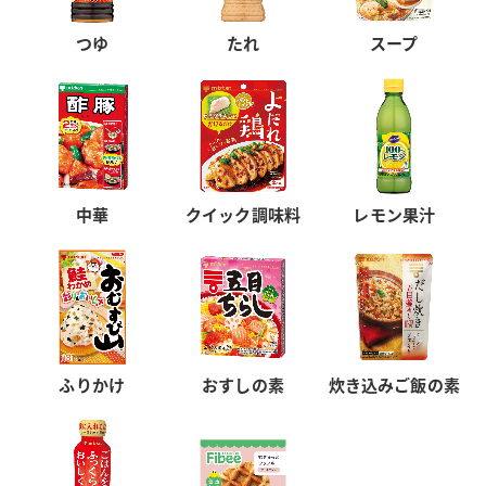
つゆ
たれ
スープ
中華
クイック調味料
レモン果汁
ふりかけ
おすしの素
炊き込みご飯の素