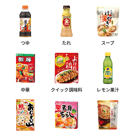
つゆ
たれ
スープ
中華
クイック調味料
レモン果汁