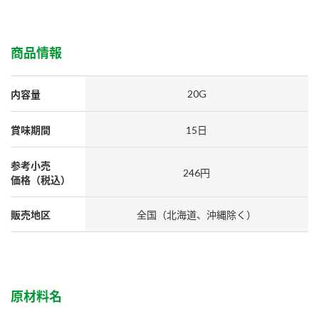
採用情報
環境への取り組み
かおりの蔵
ミツカンの歴史
クイック調味料
レモン果汁
ニュースリリース
つゆ
商品情報
水の文化センター（アーカイブ）
鍋なび
ふりかけ
おすしの素
20G
内容量
お客様相談センター
納豆のサイト
ZENB initiative
PIN印
賞味期間
15日
お客様の声をいかしました
炊き込みご飯の素
米飯用調味液
三ツ判山吹
参考小売
販売終了製品のご案内
千夜
246円
MIM（ミツカンミュージアム）
価格（税込）
納豆
Fibee
よくあるご質問
スペシャルサイト
販売地区
全国（北海道、沖縄除く）
お酢を知ろう！
各部門が大切にしていること
お問い合わせ
すしラボ
地図から取り扱い店舗を探す
ぽん酢サワー
おいしさと健康への取り組み
原材料名
納豆の豆知識