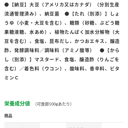
鍋奉行マニュアル
●【納豆】大豆（アメリカ又はカナダ）（分別生産
ミツカン公式通販
流通管理済み）、納豆菌 ●【たれ（別添）】しょ
ミツカンのCM
キッザニア東京「ぽん酢工房」
うゆ（小麦・大豆を含む）、糖類（砂糖、ぶどう糖
ロングセラー商品 ＋ おすすめレシピ
果糖液糖、水あめ）、植物たんぱく加水分解物（大
人気商品 ＋ おすすめレシピ
豆を含む）、食塩、昆布だし、かつおエキス、醸造
酢、発酵調味料／調味料（アミノ酸等） ●【から
検索
し（別添）】マスタード、食塩、醸造酢（りんごを
含む）／着色料（ウコン）、酸味料、香辛料、ビタ
業務用サイト
ミツカングループについて
製造所固有記号一覧
ミンＣ
栄養成分値
（可食部100gあたり）
商品