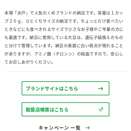
商品カテゴリ
本場「水戸」で人気のくめブランドの納豆です。容量は１カッ
新商品一覧
プ２０ｇ、ひとくちサイズの納豆です。ちょっとだけ食べたい
酢
調味酢
ときなどにも食べきれるサイズで小さなお子様やご年輩の方に
キャンペーン情報
も最適です。納豆に使用している大豆は、遺伝子組換えのもの
と分けて管理しています。納豆の表面に白い斑点が現れること
お酢ドリンク
ぽん酢
ブランド・スペシャルサイト
がありますが、アミノ酸（チロシン）の結晶ですので、安心し
ブランド・スペシャルサイト トップ
てお召しあがりください。
みりん風・料理酒
鍋用調味料
商品ブランドサイト
企業情報
Fibee（ファイビー）
国内事業概要
ブランドサイトはこちら
くらしプラ酢
つゆ
たれ
カンタン酢
ミツカングループについて
お酢ドリンク
取扱店検索はこちら
ミツカンを知る
企業理念
スープ
中華
味ぽん
キャンペーン 一覧
ぽん酢