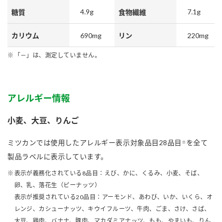
4.9g
7.1g
糖質
食物繊維
690mg
220mg
カリウム
リン
「－」は、測定していません。
アレルギー情報
小麦、大豆、りんご
ミツカンでは使用したアレルギー表示対象品目28品目
を全て
※
製品ラベルに表示しています。
表示が義務化されている8品目：えび、かに、くるみ、小麦、そば、
卵、乳、落花生（ピーナッツ）
表示が推奨されている20品目：アーモンド、あわび、いか、いくら、オ
レンジ、カシューナッツ、キウイフルーツ、牛肉、ごま、さけ、さば、
大豆、鶏肉、バナナ、豚肉、マカダミアナッツ、もも、やまいも、りん