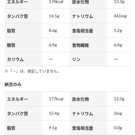
176kcal
13.3g
エネルギー
炭水化物
14.5g
461mg
タンパク質
ナトリウム
8.6g
1.2g
脂質
食塩相当量
6.9g
6.4g
糖質
食物繊維
カリウム
ー
リン
ー
「－」は、測定していません。
納豆のみ
177kcal
12.0g
エネルギー
炭水化物
15.4g
3mg
タンパク質
ナトリウム
9.1g
0.0g
脂質
食塩相当量