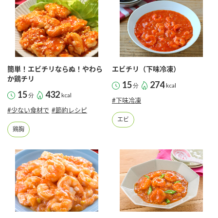
商品カテゴリ
新商品一覧
酢
調味酢
キャンペーン情報
簡単！エビチリならぬ！やわら
エビチリ（下味冷凍）
お酢ドリンク
ぽん酢
ブランド・スペシャルサイト
か鶏チリ
15
274
分
kcal
15
432
分
kcal
#下味冷凍
ブランド・スペシャルサイト トップ
#少ない食材で
#節約レシピ
みりん風・料理酒
鍋用調味料
商品ブランドサイト
エビ
企業情報
鶏胸
Fibee（ファイビー）
国内事業概要
くらしプラ酢
つゆ
たれ
カンタン酢
ミツカングループについて
お酢ドリンク
ミツカンを知る
企業理念
スープ
中華
味ぽん
ぽん酢