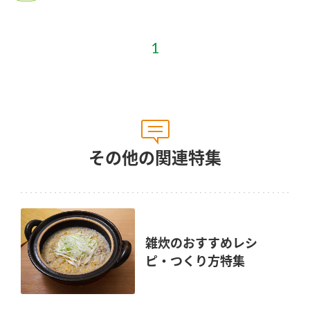
鍋奉行マニュアル
ミツカン公式通販
ミツカンのCM
キッザニア東京「ぽん酢工房」
ロングセラー商品 ＋ おすすめレシピ
人気商品 ＋ おすすめレシピ
検索
その他の関連特集
業務用サイト
ミツカングループについて
製造所固有記号一覧
雑炊のおすすめレシ
ピ・つくり方特集