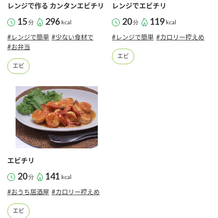
採用情報
環境への取り組み
レンジで作る カンタンエビチリ
レンジでエビチリ
かおりの蔵
ミツカンの歴史
クイック調味料
レモン果汁
15
296
20
119
分
kcal
分
kcal
ニュースリリース
つゆ
#レンジで簡単
#少ない食材で
#レンジで簡単
#カロリー控えめ
水の文化センター（アーカイブ）
#お弁当
鍋なび
ふりかけ
おすしの素
エビ
お客様相談センター
納豆のサイト
エビ
ZENB initiative
PIN印
お客様の声をいかしました
炊き込みご飯の素
米飯用調味液
三ツ判山吹
販売終了製品のご案内
千夜
MIM（ミツカンミュージアム）
納豆
Fibee
よくあるご質問
スペシャルサイト
お酢を知ろう！
エビチリ
各部門が大切にしていること
お問い合わせ
すしラボ
20
141
分
kcal
地図から取り扱い店舗を探す
ぽん酢サワー
#おうち居酒屋
#カロリー控えめ
おいしさと健康への取り組み
納豆の豆知識
エビ