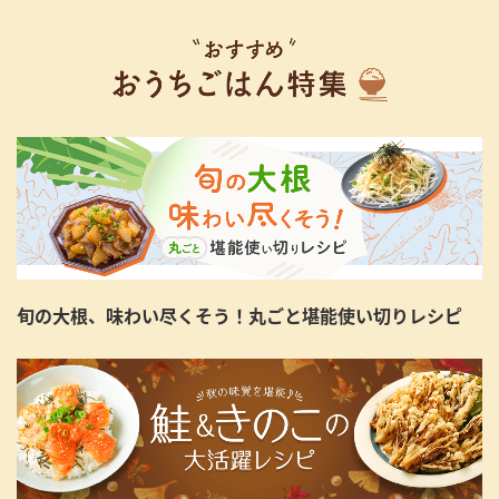
採用情報
環境への取り組み
かおりの蔵
ミツカンの歴史
クイック調味料
レモン果汁
ニュースリリース
つゆ
水の文化センター（アーカイブ）
鍋なび
ふりかけ
おすしの素
お客様相談センター
納豆のサイト
ZENB initiative
PIN印
お客様の声をいかしました
炊き込みご飯の素
米飯用調味液
三ツ判山吹
販売終了製品のご案内
千夜
MIM（ミツカンミュージアム）
納豆
Fibee
旬の大根、味わい尽くそう！丸ごと堪能使い切りレシピ
よくあるご質問
スペシャルサイト
お酢を知ろう！
各部門が大切にしていること
お問い合わせ
すしラボ
地図から取り扱い店舗を探す
ぽん酢サワー
おいしさと健康への取り組み
納豆の豆知識