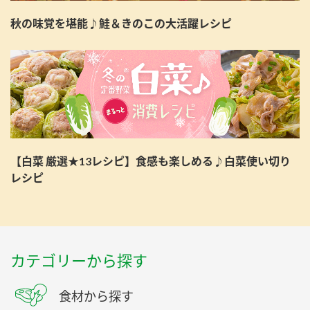
鍋奉行マニュアル
ミツカン公式通販
秋の味覚を堪能♪鮭＆きのこの大活躍レシピ
ミツカンのCM
キッザニア東京「ぽん酢工房」
ロングセラー商品 ＋ おすすめレシピ
人気商品 ＋ おすすめレシピ
検索
【白菜 厳選★13レシピ】食感も楽しめる♪白菜使い切り
レシピ
業務用サイト
ミツカングループについて
製造所固有記号一覧
カテゴリーから探す
食材から探す