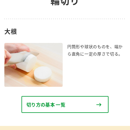
輪切り
商品カテゴリ
新商品一覧
酢
調味酢
大根
キャンペーン情報
お酢ドリンク
ぽん酢
円筒形や球状のものを、端か
ブランド・スペシャルサイト
ら直角に一定の厚さで切る。
ブランド・スペシャルサイト トップ
みりん風・料理酒
鍋用調味料
商品ブランドサイト
企業情報
Fibee（ファイビー）
国内事業概要
くらしプラ酢
つゆ
たれ
カンタン酢
ミツカングループについて
切り方の基本 一覧
お酢ドリンク
ミツカンを知る
企業理念
スープ
中華
味ぽん
ぽん酢