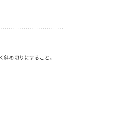
セプトをご紹介しま
た社会貢献
す。
ていまし
大切にして
おいしさと健康への
け
おすしの素
炊き込みご飯の素
米飯用調味液
取り組み
ョン宣言」
ミツカンの研究成果と
た各部門の
おいしさと健康に役立
く斜め切りにすること。
ご紹介しま
つ情報をご紹介しま
す。
お酢ドリンク
味ぽん
ぽん酢