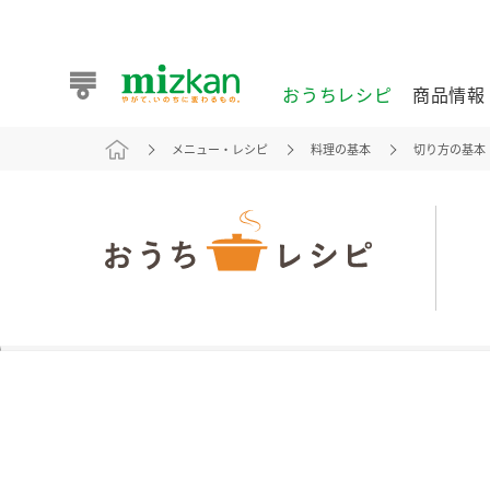
おうちレシピ
商品情報
メニュー・レシピ
料理の基本
切り方の基本
おうちレシピ
商品情報 トップ
企業情報 トップ
お客様相談センター トップ
ミツカン公式通販
業務用サイト
また食べたいが見つかる。ミツカンからのおすすめレシピを
おうちレシピ トップ