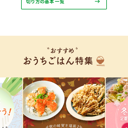
）
切り方の基本 一覧
酢を知ろう！
すしラボ
ぽん酢サワー