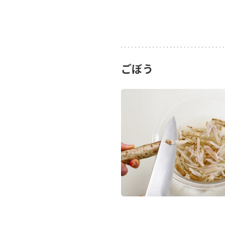
ごぼう
F