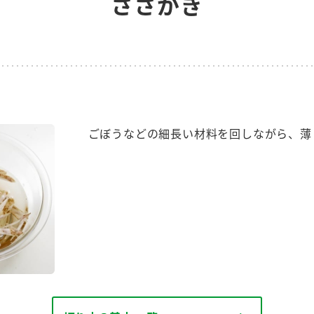
ささがき
す。
テーマとし
活動を行っ
た。
MIM（ミツカンミュ
各部門が
スープ
中華
クイック調味料
レモン果汁
ふりか
ージアム）
いること
ミツカンの酢づくりの
「未来ビジ
歴史などが学べる体験
実現に向け
ごぼうなどの細長い材料を回しながら、薄
型博物館です。
取り組みを
す。
納豆
Fibee
キッザニア東京「ぽ
ん酢工房」
味ぽんやお酢について
楽しく学べるパビリオ
ンです。
ibee（ファイビ
くらしプラ酢
カンタン酢