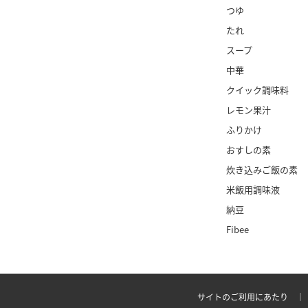
つゆ
たれ
スープ
中華
クイック調味料
レモン果汁
ふりかけ
おすしの素
炊き込みご飯の素
米飯用調味液
納豆
Fibee
サイトのご利用にあたり 