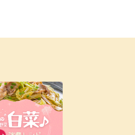
納豆の豆知識
鍋奉行マニュアル
ミツカンのCM