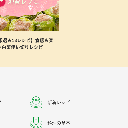
 厳選★13レシピ】食感も楽
♪白菜使い切りレシピ
ピ
新着レシピ
料理の基本