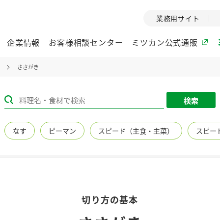
業務用サイト
企業情報
お客様相談センター
ミツカン公式通販
ささがき
ミツカングループについて
検索
企業理念
ミツカンの
なす
ピーマン
スピード（主食・主菜）
スピー
ミツカングループの企
創業から現在
業理念をご紹介しま
ツカンの変革
す。
歴史をご紹介
ご紹介します。
環境への取り組み
水の文化
切り方の基本
（アーカ
酢
調味酢
お酢ドリンク
ぽん酢
みりん風・
ミツカンの環境への取
り組みをご紹介しま
1999年