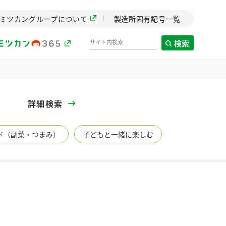
ミツカングループについて
製造所固有記号一覧
検索
製造所固有記号一覧
詳細検索
歴史
ド（副菜・つまみ）
子どもと一緒に楽しむ
までのミ
と挑戦の
します。
センター
ZENB initiative
イブ）
料理酒
鍋用調味料
つゆ
たれ
植物を可能な限りまる
ごと使ったZENBのコン
設立。「水」を