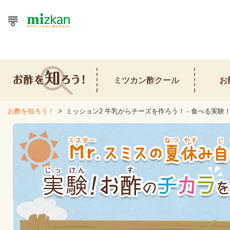
おうちレシピ
ミツカン酢クール
お
おすすめレシピ
レシピ特集
お酢を知ろう！
>
ミッション2 牛乳からチーズを作ろう！ - 食べる実験
レシピカテゴリ一覧
商品からレシピを探す
レシピ名特集
商品情報