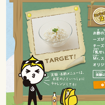
商品カテゴリ
新商品一覧
酢
調味酢
キャンペーン情報
ぽん酢
みりん風・料
ブランド・スペシャルサイト
ブランド・スペシャルサイト トップ
つゆ
たれ
商品ブランドサイト
企業情報
Fibee（ファイビー）
国内事業概要
くらしプラ酢
中華
クイック調味
カンタン酢
ミツカングループについて
お酢ドリンク
ミツカンを知る
企業理念
ふりかけ
おすしの素
味ぽん