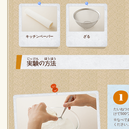
納豆の豆知識
鍋奉行マニュアル
ミツカン公式通販
キッザニア東京「ぽん酢工房」
ミツカンのCM
ロングセラー商品 ＋ おすすめレシピ
キッチンペーパー
ざる
人気商品 ＋ おすすめレシピ
業務用サイト
ミツカングループについて
製造所固有記号一覧
たいねつ
けて50
※なべで
ください