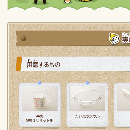
ぽん酢
採用情報
環境への取り組み
かおりの蔵
ミツカンの歴史
米飯用調味液
納豆
ニュースリリース
つゆ
水の文化センター（アーカイブ）
鍋なび
お客様相談センター
納豆のサイト
ZENB initiative
PIN印
お客様の声をいかしました
三ツ判山吹
販売終了製品のご案内
千夜
MIM（ミツカンミュージアム）
よくあるご質問
スペシャルサイト
お酢を知ろう！
各部門が大切にしていること
お問い合わせ
すしラボ
牛乳
たいねつボウル
地図から取り扱い店舗を探す
500ミリリットル
ぽん酢サワー
おいしさと健康への取り組み