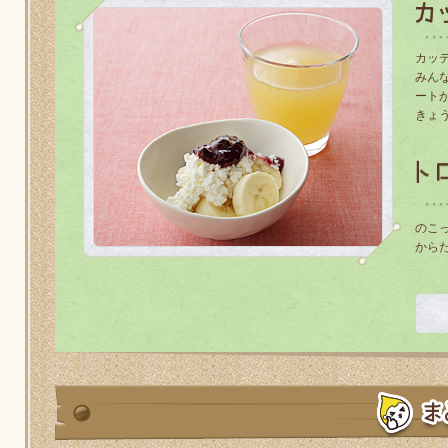
カッ
みん
ート
きょ
のこ
から