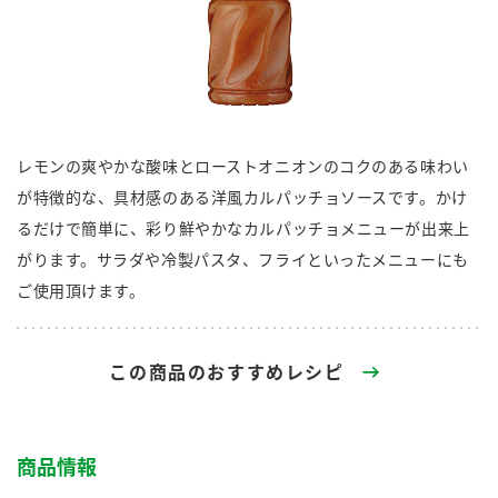
商品カテゴリ
新商品一覧
酢
調味酢
キャンペーン情報
レモンの爽やかな酸味とローストオニオンのコクのある味わい
お酢ドリンク
ぽん酢
ブランド・スペシャルサイト
が特徴的な、具材感のある洋風カルパッチョソースです。かけ
るだけで簡単に、彩り鮮やかなカルパッチョメニューが出来上
ブランド・スペシャルサイト トップ
がります。サラダや冷製パスタ、フライといったメニューにも
みりん風・料理酒
鍋用調味料
商品ブランドサイト
企業情報
ご使用頂けます。
Fibee（ファイビー）
国内事業概要
くらしプラ酢
つゆ
たれ
この商品のおすすめレシピ
カンタン酢
ミツカングループについて
お酢ドリンク
ミツカンを知る
企業理念
スープ
中華
味ぽん
商品情報
ぽん酢