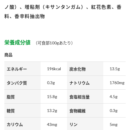
鍋奉行マニュアル
ミツカン公式通販
ノ酸）、増粘剤（キサンタンガム）、紅花色素、香
ミツカンのCM
キッザニア東京「ぽん酢工房」
料、香辛料抽出物
ロングセラー商品 ＋ おすすめレシピ
人気商品 ＋ おすすめレシピ
栄養成分値
（可食部100gあたり）
商品
検索
196kcal
13.5g
エネルギー
炭水化物
業務用サイト
ミツカングループについて
製造所固有記号一覧
0.3g
1760mg
タンパク質
ナトリウム
15.8g
4.5g
脂質
食塩相当量
13.2g
0.3g
糖質
食物繊維
43mg
5mg
カリウム
リン