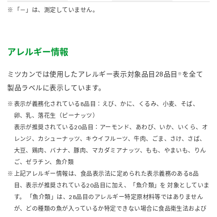
「－」は、測定していません。
アレルギー情報
ミツカンでは使用したアレルギー表示対象品目28品目
を全て
※
製品ラベルに表示しています。
表示が義務化されている8品目：えび、かに、くるみ、小麦、そば、
卵、乳、落花生（ピーナッツ）
表示が推奨されている20品目：アーモンド、あわび、いか、いくら、オ
レンジ、カシューナッツ、キウイフルーツ、牛肉、ごま、さけ、さば、
大豆、鶏肉、バナナ、豚肉、マカダミアナッツ、もも、やまいも、りん
ご、ゼラチン、魚介類
上記アレルギー情報は、食品表示法に定められた表示義務のある8品
目、表示が推奨されている20品目に加え、「魚介類」を 対象としていま
す。 「魚介類」は、28品目のアレルギー特定原材料等ではありません
が、どの種類の魚が入っているか特定できない場合に食品衛生法および