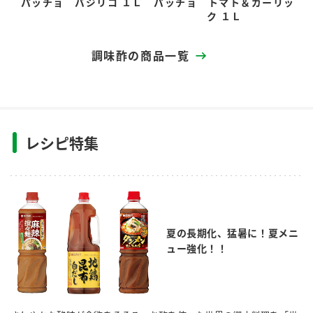
パッチョ バジリコ １Ｌ
パッチョ トマト＆ガーリッ
ク １Ｌ
調味酢の商品一覧
レシピ特集
夏の長期化、猛暑に！夏メニ
ュー強化！！