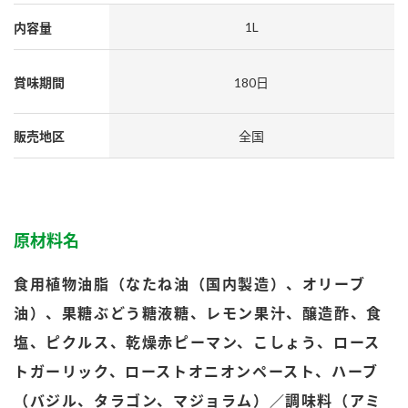
採用情報
環境への取り組み
1L
内容量
かおりの蔵
ミツカンの歴史
クイック調味料
レモン果汁
ニュースリリース
つゆ
水の文化センター（アーカイブ）
賞味期間
180日
鍋なび
ふりかけ
おすしの素
お客様相談センター
納豆のサイト
販売地区
全国
ZENB initiative
PIN印
お客様の声をいかしました
炊き込みご飯の素
米飯用調味液
三ツ判山吹
販売終了製品のご案内
千夜
MIM（ミツカンミュージアム）
原材料名
納豆
Fibee
よくあるご質問
スペシャルサイト
食用植物油脂（なたね油（国内製造）、オリーブ
お酢を知ろう！
各部門が大切にしていること
お問い合わせ
油）、果糖ぶどう糖液糖、レモン果汁、醸造酢、食
すしラボ
塩、ピクルス、乾燥赤ピーマン、こしょう、ロース
地図から取り扱い店舗を探す
ぽん酢サワー
トガーリック、ローストオニオンペースト、ハーブ
おいしさと健康への取り組み
納豆の豆知識
（バジル、タラゴン、マジョラム）／調味料（アミ