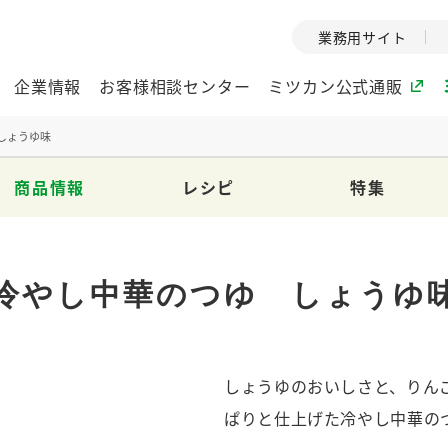
業務用サイト
企業情報
お客様相談センター
ミツカン公式通販
しょうゆ味
商品情報
レシピ
特集
ミツカングループについて
企業理念
ミツカンの
ミツカングループの企
創業から現在
冷やし中華のつゆ しょうゆ
業理念をご紹介しま
ツカンの変革
す。
歴史をご紹介
ご紹介します。
しょうゆのおいしさと、りん
環境への取り組み
水の文化
（アーカ
酢
調味酢
お酢ドリンク
ぽん酢
みりん風・
ミツカンの環境への取
ぱりと仕上げた冷やし中華の
り組みをご紹介しま
1999年