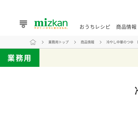
おうちレシピ
商品情報
業務用トップ
商品情報
冷やし中華のつゆ 
おうちレシピ
商品情報 トップ
企業情報 トップ
お客様相談センター トップ
ミツカン公式通販
業務用
業務用サイト
また食べたいが見つかる。ミツカンからのおすすめレシピを
おうちレシピ トップ