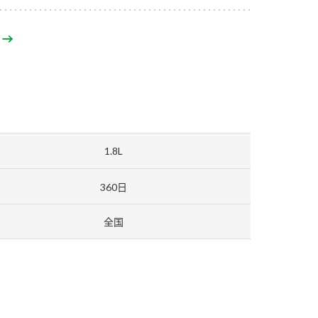
セプトをご紹介しま
た社会貢献
す。
ていまし
大切にして
おいしさと健康への
け
おすしの素
炊き込みご飯の素
米飯用調味液
取り組み
ョン宣言」
ミツカンの研究成果と
た各部門の
おいしさと健康に役立
ご紹介しま
つ情報をご紹介しま
す。
1.8L
360日
全国
お酢ドリンク
味ぽん
ぽん酢