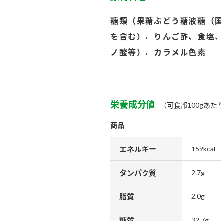
）
糖類（果糖ぶどう糖液糖（
を含む）、りんご酢、食塩
ノ酸等）、カラメル色素
酢を知ろう！
すしラボ
ぽん酢サワー
栄養成分値
（可食部100gあた
商品
エネルギー
159kcal
タンパク質
2.7g
脂質
2.0g
糖質
32.7g