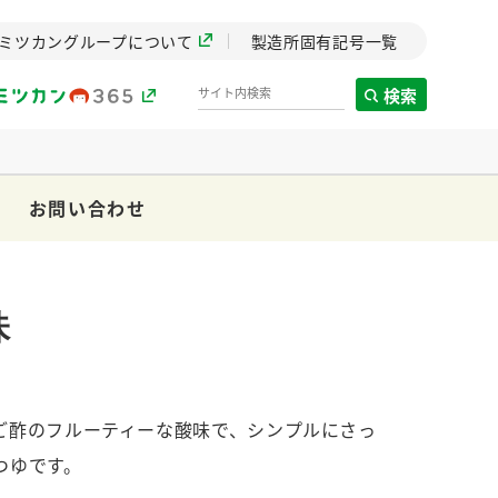
ミツカングループについて
製造所固有記号一覧
検索
お問い合わせ
製造所固有記号一覧
歴史
までのミ
味
と挑戦の
します。
ご酢のフルーティーな酸味で、シンプルにさっ
センター
ZENB initiative
イブ）
料理酒
鍋用調味料
つゆ
たれ
つゆです。
植物を可能な限りまる
ごと使ったZENBのコン
設立。「水」を