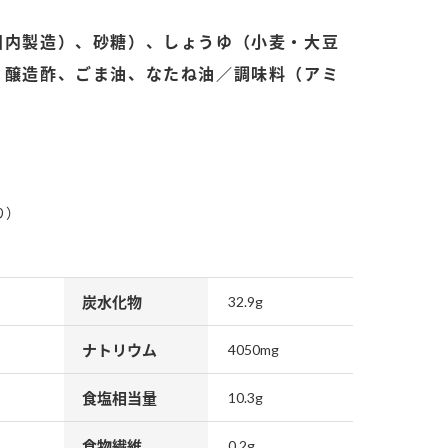
国内製造）、砂糖）、しょうゆ（小麦・大豆
、醸造酢、ごま油、なたね油／調味料（アミ
納豆の豆知識
鍋奉行マニュアル
ミツカンのCM
り）
炭水化物
32.9g
ナトリウム
4050mg
食塩相当量
10.3g
食物繊維
0.2g