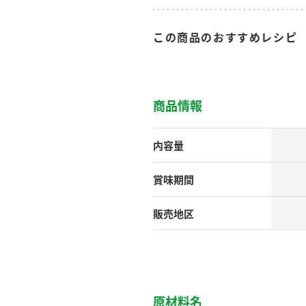
す。
テーマとし
活動を行っ
た。
この商品のおすすめレシピ
MIM（ミツカンミュ
各部門が
スープ
中華
クイック調味料
レモン果汁
ふりか
ージアム）
いること
商品情報
ミツカンの酢づくりの
「未来ビジ
歴史などが学べる体験
実現に向け
型博物館です。
取り組みを
す。
内容量
納豆
Fibee
賞味期間
キッザニア東京「ぽ
ん酢工房」
販売地区
味ぽんやお酢について
楽しく学べるパビリオ
ンです。
ibee（ファイビ
くらしプラ酢
カンタン酢
原材料名