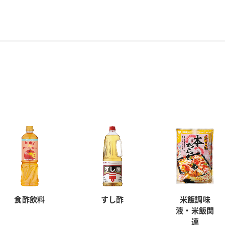
食酢飲料
すし酢
米飯調味
液・米飯関
連