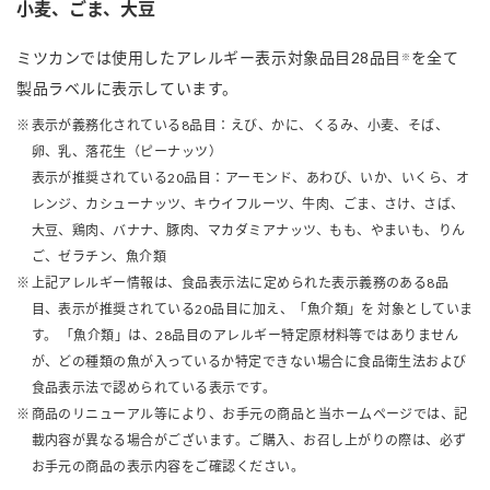
小麦、ごま、大豆
ミツカンでは使用したアレルギー表示対象品目28品目
を全て
※
製品ラベルに表示しています。
表示が義務化されている8品目：えび、かに、くるみ、小麦、そば、
卵、乳、落花生（ピーナッツ）
表示が推奨されている20品目：アーモンド、あわび、いか、いくら、オ
レンジ、カシューナッツ、キウイフルーツ、牛肉、ごま、さけ、さば、
大豆、鶏肉、バナナ、豚肉、マカダミアナッツ、もも、やまいも、りん
ご、ゼラチン、魚介類
上記アレルギー情報は、食品表示法に定められた表示義務のある8品
目、表示が推奨されている20品目に加え、「魚介類」を 対象としていま
す。 「魚介類」は、28品目のアレルギー特定原材料等ではありません
が、どの種類の魚が入っているか特定できない場合に食品衛生法および
食品表示法で認められている表示です。
商品のリニューアル等により、お手元の商品と当ホームページでは、記
載内容が異なる場合がございます。ご購入、お召し上がりの際は、必ず
お手元の商品の表示内容をご確認ください。