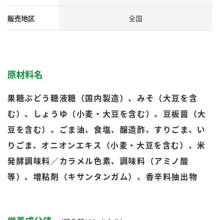
採用情報
環境への取り組み
かおりの蔵
ミツカンの歴史
クイック調味料
レモン果汁
販売地区
全国
ニュースリリース
つゆ
水の文化センター（アーカイブ）
鍋なび
ふりかけ
おすしの素
お客様相談センター
納豆のサイト
原材料名
ZENB initiative
PIN印
お客様の声をいかしました
炊き込みご飯の素
米飯用調味液
果糖ぶどう糖液糖（国内製造）、みそ（大豆を含
三ツ判山吹
む）、しょうゆ（小麦・大豆を含む）、豆板醤（大
販売終了製品のご案内
千夜
MIM（ミツカンミュージアム）
豆を含む）、ごま油、食塩、醸造酢、すりごま、い
納豆
Fibee
よくあるご質問
スペシャルサイト
りごま、オニオンエキス（小麦・大豆を含む）、米
お酢を知ろう！
発酵調味料／カラメル色素、調味料（アミノ酸
各部門が大切にしていること
お問い合わせ
すしラボ
等）、増粘剤（キサンタンガム）、香辛料抽出物
地図から取り扱い店舗を探す
ぽん酢サワー
おいしさと健康への取り組み
納豆の豆知識