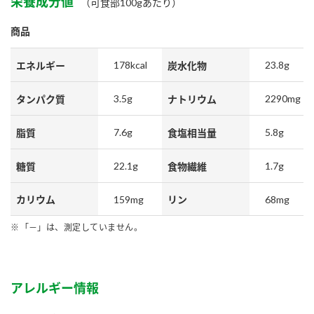
栄養成分値
（可食部100gあたり）
鍋奉行マニュアル
ミツカン公式通販
商品
ミツカンのCM
キッザニア東京「ぽん酢工房」
ロングセラー商品 ＋ おすすめレシピ
178kcal
23.8g
エネルギー
炭水化物
人気商品 ＋ おすすめレシピ
3.5g
2290mg
タンパク質
ナトリウム
7.6g
5.8g
脂質
食塩相当量
検索
22.1g
1.7g
糖質
食物繊維
業務用サイト
ミツカングループについて
製造所固有記号一覧
159mg
68mg
カリウム
リン
「－」は、測定していません。
アレルギー情報